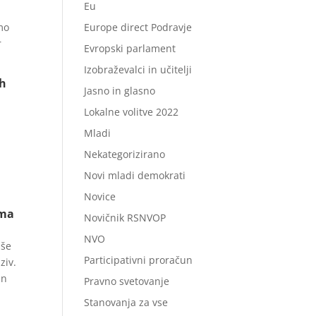
Eu
mo
Europe direct Podravje
r
Evropski parlament
Izobraževalci in učitelji
ih
Jasno in glasno
Lokalne volitve 2022
Mladi
Nekategorizirano
Novi mladi demokrati
Novice
oma
Novičnik RSNVOP
NVO
aše
Participativni proračun
ziv.
in
Pravno svetovanje
Stanovanja za vse