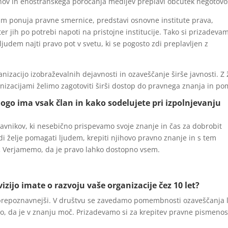
nov in enostranskega poročanja medijev preplavi občutek negotovos
 jim ponuja pravne smernice, predstavi osnovne institute prava,
ter jih po potrebi napoti na pristojne institucije. Tako si prizadeva
ljudem najti pravo pot v svetu, ki se pogosto zdi preplavljen z
nizacijo izobraževalnih dejavnosti in ozaveščanje širše javnosti. Z 
nizacijami želimo zagotoviti širši dostop do pravnega znanja in po
logo ima vsak član in kako sodelujete pri izpolnjevanju
vnikov, ki nesebično prispevamo svoje znanje in čas za dobrobit
di želje pomagati ljudem, krepiti njihovo pravno znanje in s tem
.
Verjamemo, da je pravo lahko dostopno vsem.
vizijo imate o razvoju vaše organizacije čez 10 let?
n prepoznavnejši. V društvu se zavedamo pomembnosti ozaveščanja l
, da je v znanju moč. Prizadevamo si za krepitev pravne pismenost