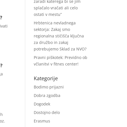
zaradi katerega bi se jim
splačalo vračati ali celo
ostati v mestu”
a?
Hrbtenica nevladnega
ivati
sektorja: Zakaj smo
regionalna stičišča ključna
za družbo in zakaj
potrebujemo Sklad za NVO?
Pravni piškotek: Previdno ob
včlanitvi v fitnes center!
e?
ga
Kategorije
a
Bodimo prijazni
Dobra zgodba
Dogodek
Dostojno delo
ih
oz.
Erasmus