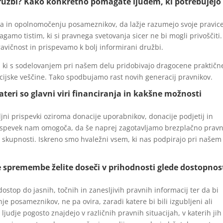
družbi? Kako konkretno pomagate ljudem, ki potrebujejo
ja in opolnomočenju posameznikov, da lažje razumejo svoje pravice
mo tistim, ki si pravnega svetovanja sicer ne bi mogli privoščiti.
vičnost in prispevamo k bolj informirani družbi.
ki s sodelovanjem pri našem delu pridobivajo dragocene praktičn
acijske veščine. Tako spodbujamo rast novih generacij pravnikov.
ateri so glavni viri financiranja in kakšne možnosti
i prispevki oziroma donacije uporabnikov, donacije podjetij in
rispevek nam omogoča, da še naprej zagotavljamo brezplačno prav
skupnosti. Iskreno smo hvaležni vsem, ki nas podpirajo pri našem
ne spremembe želite doseči v prihodnosti glede dostopnos
 dostop do jasnih, točnih in zanesljivih pravnih informacij ter da bi
e posameznikov, ne pa ovira, zaradi katere bi bili izgubljeni ali
udje pogosto znajdejo v različnih pravnih situacijah, v katerih jih