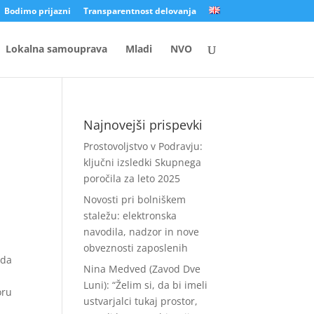
Bodimo prijazni
Transparentnost delovanja
Lokalna samouprava
Mladi
NVO
Najnovejši prispevki
Prostovoljstvo v Podravju:
ključni izsledki Skupnega
poročila za leto 2025
Novosti pri bolniškem
staležu: elektronska
navodila, nadzor in nove
obveznosti zaposlenih
 da
Nina Medved (Zavod Dve
Luni): “Želim si, da bi imeli
oru
ustvarjalci tukaj prostor,