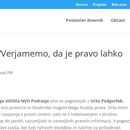
Novice
Projekti
Kdo smo
Poslančev dnevnik
Občani
 “Verjamemo, da je pravo lahko
vod PIP
ga stičišča NVO Podravja
smo se pogovarjali z
Uršo Podgoršek
,
rano pravnico in študentko magistrskega študija prava. Urša meni,
 zaupanja v pravni sistem, zato se s sodelovanjem v društvu
p do jasnih, razumljivih in zanesljivih pravnih informacij. V pogov
uštvo sooča, kot tudi njihovih dosežkov in načrtov za prihodnost.