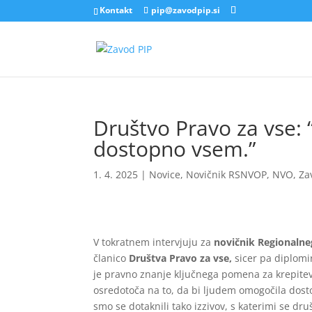
Kontakt
pip@zavodpip.si
Društvo Pravo za vse:
dostopno vsem.”
1. 4. 2025
|
Novice
,
Novičnik RSNVOP
,
NVO
,
Za
V tokratnem intervjuju za
novičnik Regionalne
članico
Društva Pravo za vse,
sicer pa diplomi
je pravno znanje ključnega pomena za krepitev
osredotoča na to, da bi ljudem omogočila dosto
smo se dotaknili tako izzivov, s katerimi se dr