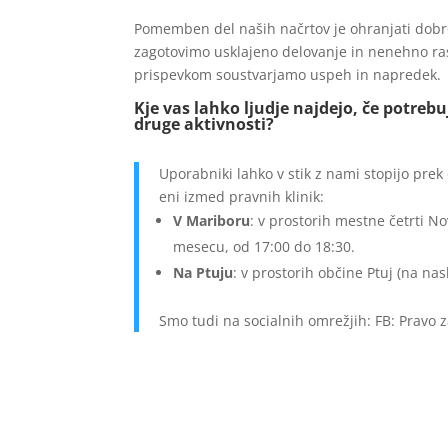
Pomemben del naših načrtov je ohranjati dobro
zagotovimo usklajeno delovanje in nenehno rast
prispevkom soustvarjamo uspeh in napredek.
Kje vas lahko ljudje najdejo, če potrebu
druge aktivnosti?
Uporabniki lahko v stik z nami stopijo prek
eni izmed pravnih klinik:
V Mariboru
: v prostorih mestne četrti N
mesecu, od 17:00 do 18:30.
Na Ptuju
: v prostorih občine Ptuj (na na
Smo tudi na socialnih omrežjih: FB: Prav