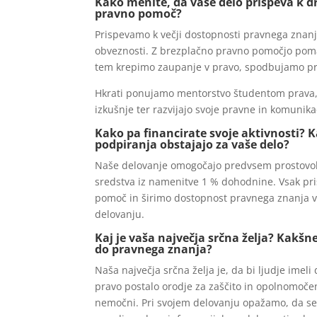
Kako menite, da vaše delo prispeva k 
pravno pomoč?
Prispevamo k večji dostopnosti pravnega znan
obveznosti. Z brezplačno pravno pomočjo pomaga
tem krepimo zaupanje v pravo, spodbujamo pra
Hkrati ponujamo mentorstvo študentom prava, 
izkušnje ter razvijajo svoje pravne in komunik
Kako pa financirate svoje aktivnosti? K
podpiranja obstajajo za vaše delo?
Naše delovanje omogočajo predvsem prostovoljn
sredstva iz namenitve 1 % dohodnine. Vsak p
pomoč in širimo dostopnost pravnega znanja v 
delovanju.
Kaj je vaša največja srčna želja? Kakš
do pravnega znanja?
Naša največja srčna želja je, da bi ljudje imeli
pravo postalo orodje za zaščito in opolnomočenj
nemočni. Pri svojem delovanju opažamo, da se lj