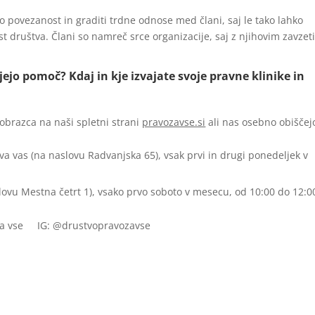
 povezanost in graditi trdne odnose med člani, saj le tako lahko
 društva. Člani so namreč srce organizacije, saj z njihovim zavzet
jejo pomoč? Kdaj in kje izvajate svoje pravne klinike in
 obrazca na naši spletni strani
pravozavse.si
ali nas osebno obiščej
ova vas (na naslovu Radvanjska 65), vsak prvi in drugi ponedeljek v
slovu Mestna četrt 1), vsako prvo soboto v mesecu, od 10:00 do 12:0
o za vse IG: @drustvopravozavse