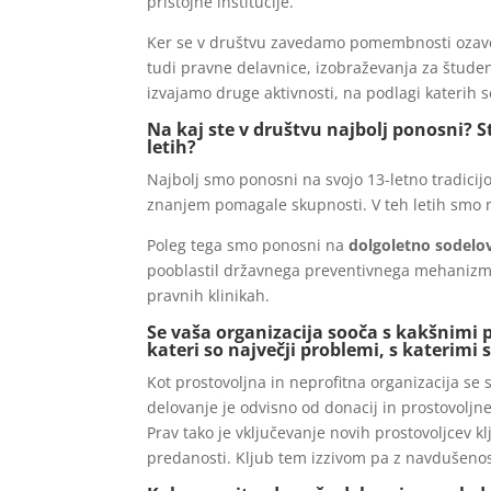
pristojne institucije.
Ker se v društvu zavedamo pomembnosti ozaveš
tudi pravne delavnice, izobraževanja za štude
izvajamo druge aktivnosti, na podlagi katerih
Na kaj ste v društvu najbolj ponosni? S
letih?
Najbolj smo ponosni na svojo 13-letno tradicijo
znanjem pomagale skupnosti. V teh letih smo
Poleg tega smo ponosni na
dolgoletno sodelo
pooblastil državnega preventivnega mehanizm
pravnih klinikah.
Se vaša organizacija sooča s kakšnimi p
kateri so največji problemi, s katerimi
Kot prostovoljna in neprofitna organizacija se
delovanje je odvisno od donacij in prostovoljneg
Prav tako je vključevanje novih prostovoljcev kl
predanosti. Kljub tem izzivom pa z navdušenos