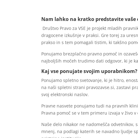
Nam lahko na kratko predstavite vaše d
Društvo Pravo za VSE je projekt mladih pravniko
dragocene izkušnje v praksi. Gre torej za uresn
prakso in s tem pomagali tistim, ki takšno pom
Ponujamo brezplačno pravno pomoč in ozaveš
najboljših močeh trudimo dati odgovor, ki je k
Kaj vse ponujate svojim uporabnikom? Ka
Ponujamo spletno svetovanje, ki je hitro, eno
na naši spletni strani pravozavse.si, zastavi
svoj elektronski naslov.
Pravne nasvete ponujamo tudi na pravnih klinika
Pravna pomoč se v tem primeru izvaja v živo v 
Naše delo nikakor ne nadomešča odvetnikov, sa
mnenj, na podlagi katerih se navadno ljudje sp