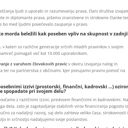
čanja ljudi o uporabi in razumevanju prava, člani društva izvaja
nte in diplomante prava, pišemo znanstvene in strokovne članke te
 se bo med ljudmi povečevalo zaupanje v pravo.
te morda beležili kak poseben vpliv na skupnost v zadnj
, v kateri so različne generacije srčnih mladih pravnikov s svojim
 namreč pomagali več kot 10.000 uporabnikom.
vanje z varuhom človekovih pravic
v okviru izvajanja nalog in
a ter na partnerstva z občinami, kjer ponujamo pravno pomoč na
osebnimi izzivi (prostorski, finančni, kadrovski …) ozir
 se spopadate pri svojem delu?
 soočamo z različnimi izzivi, predvsem finančnimi in kadrovskimi. N
a dela, zato je zagotavljanje stabilnih virov financiranja pogosto iz
jučno za nadaljnji razvoj, saj delo zahteva veliko časa, strokovnosti 
tjo in srčnostjo nadaljujemo svoje poslanstvo.