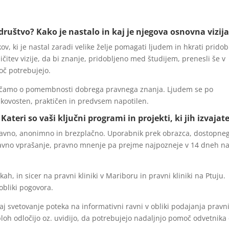
ruštvo? Kako je nastalo in kaj je njegova osnovna vizij
v, ki je nastal zaradi velike želje pomagati ljudem in hkrati pridob
ičitev vizije, da bi znanje, pridobljeno med študijem, prenesli še v
oč potrebujejo.
čamo o pomembnosti dobrega pravnega znanja. Ljudem se po
akovosten, praktičen in predvsem napotilen.
teri so vaši ključni programi in projekti, ki jih izvajat
stavno, anonimno in brezplačno. Uporabnik prek obrazca, dostopne
 pravno vprašanje, pravno mnenje pa prejme najpozneje v 14 dneh n
h, in sicer na pravni kliniki v Mariboru in pravni kliniki na Ptuju.
obliki pogovora.
j svetovanje poteka na informativni ravni v obliki podajanja pravn
loh odločijo oz. uvidijo, da potrebujejo nadaljnjo pomoč odvetnika 