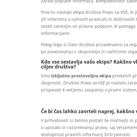
zaradi poplave informacij, kompleksnosti zako
Prav tu nastopi ekipa društva Pravo za VSE, ki
jih informira o njihovih pravicah in dolžnostih 
ostati zanesljiv vir pravne podpore, ki pomaga 
informacijami.
Poleg tega si člani društva prizadevamo za orga
po povezovanju s skupnostjo in različnimi orga
Kdo vse sestavlja vašo ekipo? Kakšno v
ciljev društva?
Smo
izključno prostovoljna ekipa
predanih pra
skupnosti. Društvo
Pravo za VSE
je nastalo zara
prispevati k večjemu zaupanju v pravni sistem
Če bi čas lahko zavrteli naprej, kakšno 
V prihodnosti si želimo postati še močnejši i
o uporabi in razumevanju prava, saj verjamemo
dostopnost pravnih informacij širši javnosti.