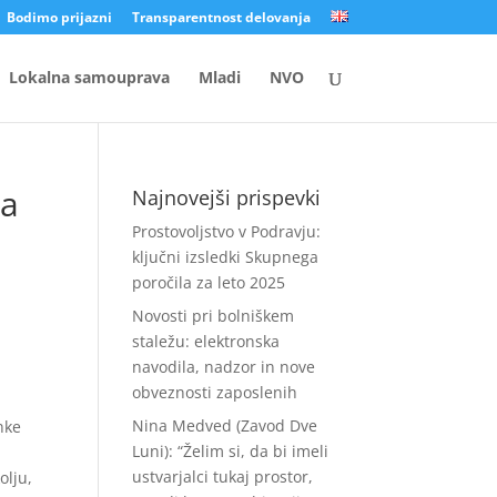
Bodimo prijazni
Transparentnost delovanja
Lokalna samouprava
Mladi
NVO
na
Najnovejši prispevki
Prostovoljstvo v Podravju:
ključni izsledki Skupnega
poročila za leto 2025
Novosti pri bolniškem
staležu: elektronska
navodila, nadzor in nove
obveznosti zaposlenih
Nina Medved (Zavod Dve
nke
Luni): “Želim si, da bi imeli
i
ustvarjalci tukaj prostor,
olju,