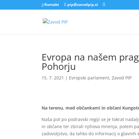
Kontakt
pip@zavodpip.si
Evropa na našem prag
Pohorju
15. 7. 2021
|
Evropski parlament
,
Zavod PIP
Na terenu, med občankami in občani Kungote
Naša pot po podravski regiji se je tokrat nadalj
in občane ter zbirali njihova mnenja, potem pa s
zadovoljstvo, da lahko do informacij o glavnih 