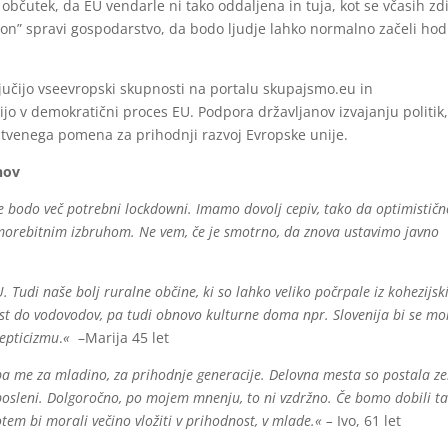
čutek, da EU vendarle ni tako oddaljena in tuja, kot se včasih zdi
gon” spravi gospodarstvo, da bodo ljudje lahko normalno začeli hodi
ljučijo vseevropski skupnosti na portalu skupajsmo.eu in
ijo v demokratični proces EU. Podpora državljanov izvajanju politik,
bistvenega pomena za prihodnji razvoj Evropske unije.
nov
ne bodo več potrebni lockdowni. Imamo dovolj cepiv, tako da optimistič
 morebitnim izbruhom. Ne vem, če je smotrno, da znova ustavimo javno
. Tudi naše bolj ruralne občine, ki so lahko veliko počrpale iz kohezijsk
cest do vodovodov, pa tudi obnovo kulturne doma npr. Slovenija bi se mo
kepticizmu
.
«
–Marija 45 let
 pa me za mladino, za prihodnje generacije. Delovna mesta so postala ze
aposleni. Dolgoročno, po mojem mnenju, to ni vzdržno. Če bomo dobili t
em bi morali večino vložiti v prihodnost, v mlade.
« –
Ivo, 61 let