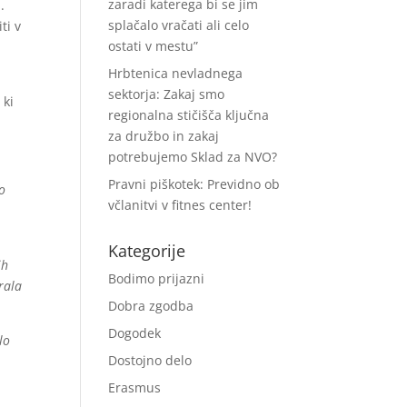
zaradi katerega bi se jim
.
splačalo vračati ali celo
ti v
ostati v mestu”
Hrbtenica nevladnega
sektorja: Zakaj smo
 ki
regionalna stičišča ključna
za družbo in zakaj
potrebujemo Sklad za NVO?
Pravni piškotek: Previdno ob
no
včlanitvi v fitnes center!
Kategorije
ih
Bodimo prijazni
rala
Dobra zgodba
Dogodek
lo
Dostojno delo
a
Erasmus