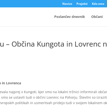
Novice
Projekti
Kdo smo
Poslančev dnevnik
Občani
u – Občina Kungota in Lovrenc 
 in Lovrenca
evala najprej v Kungoti, kjer smo na lokalni tržnici informirali obča
mo se ustavili tudi v občini Lovrenc na Pohorju. Številni so izrazil
evropskih politikah in usmeritvah pridejo tudi v svojem lokalnem ok