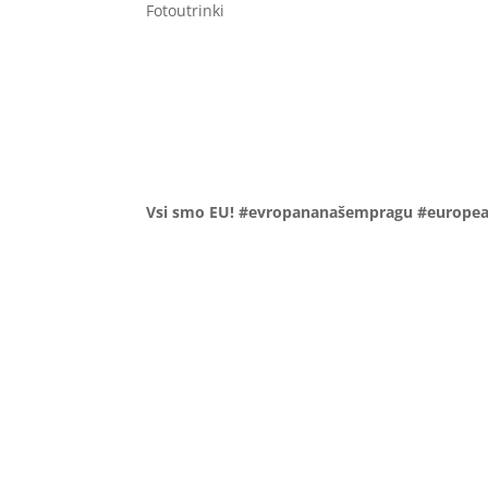
Fotoutrinki
Vsi smo EU! #evropananašempragu #europea