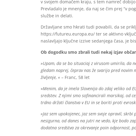
v svojem domačem kraju, s tem namreč dobijo ob
Prevladalo je mnenje, da naj se čim prej “v po
službe in delati.
Državljane smo hkrati tudi povabili, da se prik
https://futureu.europa.eu/ ter se aktivno vključ
naslavljajo ključne izzive sedanjega časa, je 
Ob dogodku smo zbrali tudi nekaj izjav obča
»Upam, da se bo situaciaj z virusom umirila, da 
gledam naprej, čeprav nas že svarijo pred novim
življenje, «
– Franc, 58 let
»
Menim, da je imela Slovenija do zdaj veliko od EU
sredstev. Z njimi smo sofinancirali marsikaj, od 
trdno držati članstva v EU in se boriti proti evros
»Jaz sem upokojenec, jaz sem svoje opravil, skrbi
nesigurna, od danes na jutri ne vedo, kje bodo z
dodatna sredstva za okrevanje poin odpornost, pot