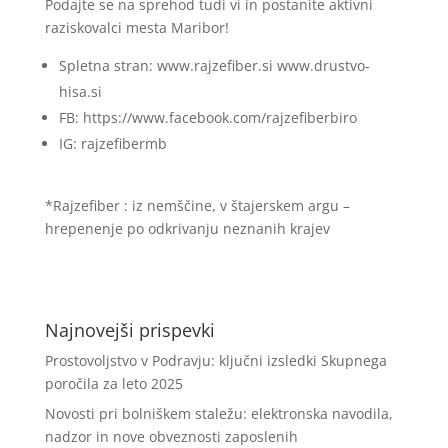
Podajte se na sprehod tudi vi in postanite aktivni
raziskovalci mesta Maribor!
Spletna stran: www.rajzefiber.si www.drustvo-
hisa.si
FB: https://www.facebook.com/rajzefiberbiro
IG: rajzefibermb
*Rajzefiber : iz nemščine, v štajerskem argu –
hrepenenje po odkrivanju neznanih krajev
Najnovejši prispevki
Prostovoljstvo v Podravju: ključni izsledki Skupnega
poročila za leto 2025
Novosti pri bolniškem staležu: elektronska navodila,
nadzor in nove obveznosti zaposlenih