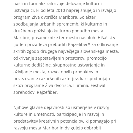
našli in formalizirali svoje delovanje kulturni
ustvarjalci, ki od leta 2010 naprej snujejo in izvajajo
program Živa dvorišča Maribora. So akter
spodbujanja urbanih sprememb, ki kulturno in
družbeno poživljajo kulturno ponudbo mesta
Maribor, posameznike ter mesto nasploh. Hiša! si v
ljudeh prizadeva prebuditi Rajzefiber* za odkrivanje
skritih zgodb drugega največjega slovenskega mesta,
odkrivanje zapostavljenih prostorov, promocijo
kulturne dediščine, skupnostno ustvarjanje in
oživljanje mesta, razvoj novih produktov in
povezovanje razpršenih akterjev, kar spodbujajo
skozi programe Živa dvorišča, Lumina, Festival
sprehodov, Rajzefiber.
Njihove glavne dejavnosti so usmerjene v razvoj
kulture in umetnosti, participacije in razvoj in
predstavitev kreativnih potencialov, ki pomagajo pri
razvoju mesta Maribor in dvigujejo dobrobit