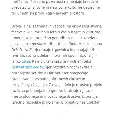
meščanov. Posebno pozornost namenjajo kreativni
predstavitvi snovne in nesnovne kulturne dediščine,
ter umetniški produkciji v javnem prostoru.
Ustvarjalna, zagnana in vedoželjna ekipa (so)ustvarja
festivale, ki v različnih letnih časih bogatijo kulturno,
umetniško in turistično ponudbo v mestu. Najdete
jih v centru mesta Maribor (Ulica škofa Maksimilijana
Držečnika 2), kjer imajo trgovinico in ponujajo izbor
izvirnih, ročno izdelanih lokalnih spominkov, si jih
lahko
tukaj
. Ravno v tem času je v polnem teku
Festival sprehodov
, kjer razstirajo očem skrite ali
pozabljene kotičke v Mariboru ter omogočajo
raziskovanje neznanih ulic, novih okusov in
drugačnega življenja. Za svoje delo je društvo prejelo
različna priznanja in nagrade, ki utrjuje njihovo
mesto plodnega in inovativnega društva, ki ponuja
izredno raznolike programe, ki bogatijo naš vsakdan.