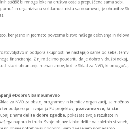
lnih stičišč bi mnoga lokalna društva ostala prepuščena sama sebi,
a pomoč in organizirana solidarnost nista samoumevni, je ohranitev S
as.
to, ker jasno in jedrnato povzema bistvo našega delovanja in delov
 prostovoljstvo in podpora skupnosti ne nastajajo same od sebe, tem
lnega financiranja. Z njim želimo poudariti, da je dobro v družbi nekaj,
 – tudi skozi ohranjanje mehanizmov, kot je Sklad za NVO, ki omogoča,
ampanji #DobroNiSamoumevno
e Sklad za NVO za obstoj programov in krepitev organizacij, za možnos
a ter podporo pri izvajanju EU projektov,
pozivamo vse, ki ste
upaj z nami
delite dobre zgodbe
, pokažete svoje rezultate in
vašega napora in truda. Svoje objave lahko delite na spletnih straneh,
r bi pri objavi potrebovali podporo, vam z veseljem pomagamo.