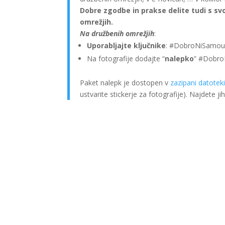
Dobre zgodbe in prakse delite tudi s svoj
omrežjih.
Na družbenih omrežjih
:
Uporabljajte ključnike
: #DobroNiSamou
Na fotografije dodajte “
nalepko
” #Dobr
Paket nalepk je dostopen v
zazipani datotek
ustvarite stickerje za fotografije). Najdete jih 