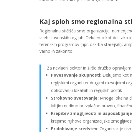
Kaj sploh smo regionalna st
Regionalna stičišča smo organizacije, namenjen
vseh slovenskih regijah. Delujemo kot del tako
terenskih programov (npr. oskrba starejših), amp
varno in zakonito.
Za nevladni sektor in širšo družbo opravljam
Povezovanje skupnosti:
Delujemo kot mo
regijskimi organi ter drugimi razvojnimi org
oblikovanju lokalnih in regijskih politik
Strokovno svetovanje:
Mnoga lokalna dru
Mi jim nudimo brezplačno pravno, finančn
Krepitev zmogljivosti in usposabljanje
krepimo njihove organizacijske zmogljivost
Pridobivanje sredstev:
Organizacije usme