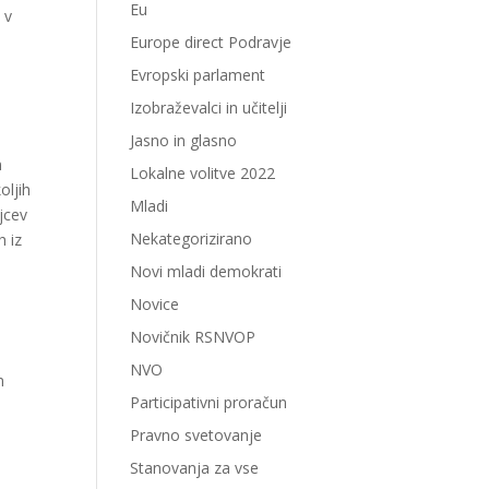
Eu
 v
Europe direct Podravje
Evropski parlament
Izobraževalci in učitelji
Jasno in glasno
m
Lokalne volitve 2022
oljih
Mladi
jcev
Nekategorizirano
h iz
Novi mladi demokrati
Novice
Novičnik RSNVOP
NVO
m
Participativni proračun
Pravno svetovanje
Stanovanja za vse