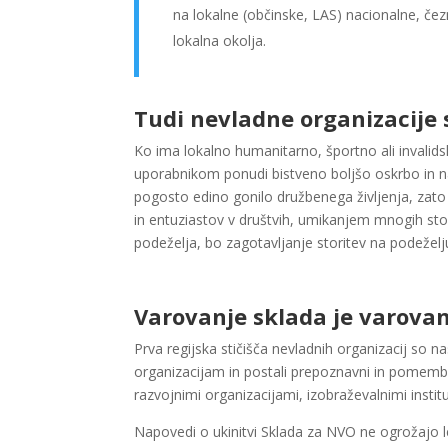
na lokalne (občinske, LAS) nacionalne, če
lokalna okolja.
Tudi nevladne organizacije s
Ko ima lokalno humanitarno, športno ali invali
uporabnikom ponudi bistveno boljšo oskrbo in n
pogosto edino gonilo družbenega življenja, zato
in entuziastov v društvih, umikanjem mnogih stori
podeželja, bo zagotavljanje storitev na podežel
Varovanje sklada je varovan
Prva regijska stičišča nevladnih organizacij so
organizacijam in postali prepoznavni in pomemb
razvojnimi organizacijami, izobraževalnimi instit
Napovedi o ukinitvi Sklada za NVO ne ogrožajo