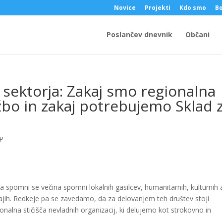
Novice
Projekti
Kdo smo
Bo
Poslančev dnevnik
Občani
sektorja: Zakaj smo regionalna
užbo in zakaj potrebujemo Sklad 
P
 spomni se večina spomni lokalnih gasilcev, humanitarnih, kulturnih a
h krajih. Redkeje pa se zavedamo, da za delovanjem teh društev stoji
nalna stičišča nevladnih organizacij, ki delujemo kot strokovno in