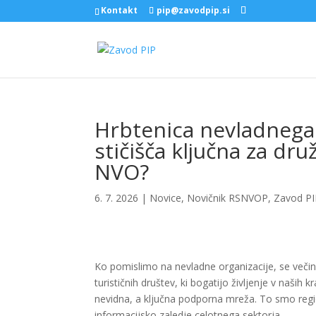
Kontakt
pip@zavodpip.si
Hrbtenica nevladnega 
stičišča ključna za dr
NVO?
6. 7. 2026
|
Novice
,
Novičnik RSNVOP
,
Zavod PI
Ko pomislimo na nevladne organizacije, se večina
turističnih društev, ki bogatijo življenje v naši
nevidna, a ključna podporna mreža. To smo regio
informacijsko zaledje celotnega sektorja.