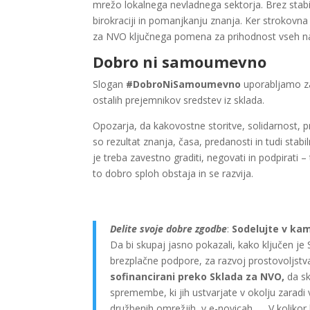
mrežo lokalnega nevladnega sektorja. Brez stabi
birokraciji in pomanjkanju znanja. Ker strokovn
za NVO ključnega pomena za prihodnost vseh n
Dobro ni samoumevno
Slogan
#DobroNiSamoumevno
uporabljamo za
ostalih prejemnikov sredstev iz sklada.
Opozarja, da kakovostne storitve, solidarnost,
so rezultat znanja, časa, predanosti in tudi stabi
je treba zavestno graditi, negovati in podpirati
to dobro sploh obstaja in se razvija.
Delite svoje dobre zgodbe
:
Sodelujte v k
Da bi skupaj jasno pokazali, kako ključen j
brezplačne podpore, za razvoj prostovoljstv
sofinancirani preko Sklada za NVO,
da sk
spremembe, ki jih ustvarjate v okolju zaradi 
družbenih omrežjih, v e-novicah, … V koliko