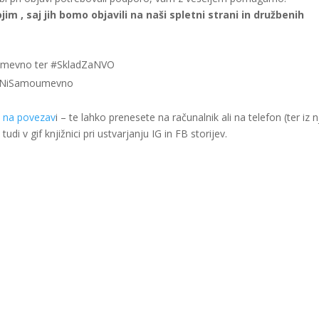
im , saj jih bomo objavili na naši spletni strani in družbenih
mevno ter #SkladZaNVO
oNiSamoumevno
i na povezav
i – te lahko prenesete na računalnik ali na telefon (ter iz n
tudi v gif knjižnici pri ustvarjanju IG in FB storijev.