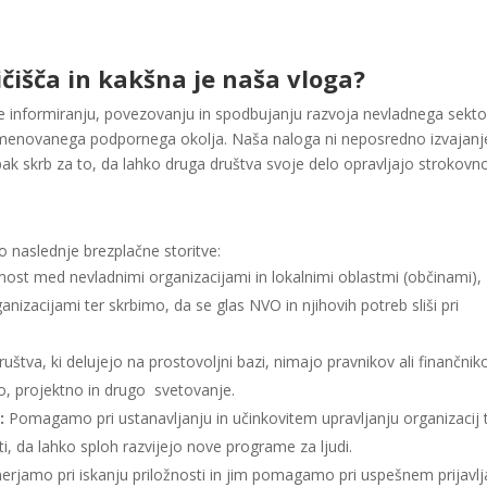
ičišča in kakšna je naša vloga?
e informiranju, povezovanju in spodbujanju razvoja nevladnega sekto
 imenovanega podpornega okolja. Naša naloga ni neposredno izvajanj
ak skrb za to, da lahko druga društva svoje delo opravljajo strokovn
o naslednje brezplačne storitve:
st med nevladnimi organizacijami in lokalnimi oblastmi (občinami),
anizacijami ter skrbimo, da se glas NVO in njihovih potreb sliši pri
štva, ki delujejo na prostovoljni bazi, nimajo pravnikov ali finančnik
o, projektno in drugo svetovanje.
:
Pomagamo pri ustanavljanju in učinkovitem upravljanju organizacij 
i, da lahko sploh razvijejo nove programe za ljudi.
rjamo pri iskanju priložnosti in jim pomagamo pri uspešnem prijavlj