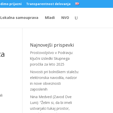
dimo prijazni
Transparentnost delovanja
Lokalna samouprava
Mladi
NVO
Najnovejši prispevki
za
Prostovoljstvo v Podravju:
ključni izsledki Skupnega
poročila za leto 2025
Novosti pri bolniškem staležu:
elektronska navodila, nadzor
in nove obveznosti
zaposlenih
li
Nina Medved (Zavod Dve
Luni): “Želim si, da bi imeli
ustvarjalci tukaj prostor,