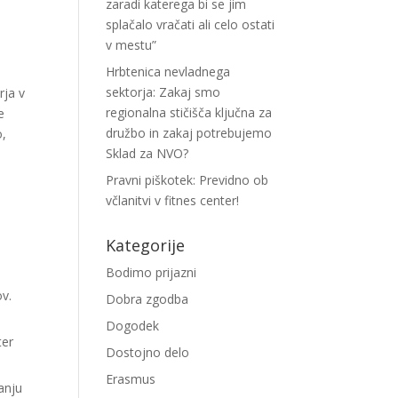
zaradi katerega bi se jim
splačalo vračati ali celo ostati
v mestu”
Hrbtenica nevladnega
sektorja: Zakaj smo
rja v
regionalna stičišča ključna za
e
družbo in zakaj potrebujemo
o,
Sklad za NVO?
Pravni piškotek: Previdno ob
včlanitvi v fitnes center!
Kategorije
Bodimo prijazni
ov.
Dobra zgodba
Dogodek
ter
Dostojno delo
Erasmus
anju