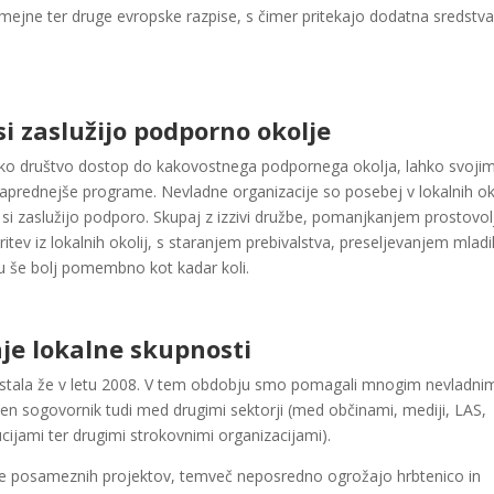
zmejne ter druge evropske razpise, s čimer pritekajo dodatna sredstva
i zaslužijo podporno okolje
dsko društvo dostop do kakovostnega podpornega okolja, lahko svoji
aprednejše programe. Nevladne organizacije so posebej v lokalnih ok
 si zaslužijo podporo. Skupaj z izzivi družbe, pomanjkanjem prostovol
tev iz lokalnih okolij, s staranjem prebivalstva, preseljevanjem mladi
ju še bolj pomembno kot kadar koli.
je lokalne skupnosti
 nastala že v letu 2008. V tem obdobju smo pomagali mnogim nevladni
en sogovornik tudi med drugimi sektorji (med občinami, mediji, LAS,
ucijami ter drugimi strokovnimi organizacijami).
 le posameznih projektov, temveč neposredno ogrožajo hrbtenico in