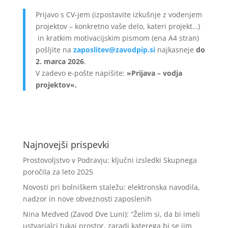
Prijavo s CV-jem (izpostavite izkušnje z vodenjem
projektov – konkretno vaše delo, kateri projekt…)
in kratkim motivacijskim pismom (ena A4 stran)
pošljite na
zaposlitev@zavodpip.si
najkasneje
do
2. marca 2026
.
V zadevo e-pošte napišite:
»Prijava – vodja
projektov«.
Najnovejši prispevki
Prostovoljstvo v Podravju: ključni izsledki Skupnega
poročila za leto 2025
Novosti pri bolniškem staležu: elektronska navodila,
nadzor in nove obveznosti zaposlenih
Nina Medved (Zavod Dve Luni): “Želim si, da bi imeli
ustvarjalci tukaj prostor, zaradi katerega bi se jim