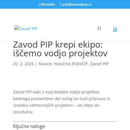
Kontakt
pip@zavodpip.si
Zavod PIP krepi ekipo:
iščemo vodjo projektov
20. 2. 2026
|
Novice
,
Novičnik RSNVOP
,
Zavod PIP
Zavod PIP vabi v svoj kolektiv
vodjo projektov,
katerega pomemben
del nalog bo tudi priprava in
izvedba zahtevnejših projektov – od ideje do
rezultatov.
Ključne naloge