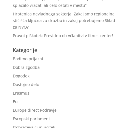
splačalo vračati ali celo ostati v mestu”
Hrbtenica nevladnega sektorja: Zakaj smo regionalna
stičišča ključna za družbo in zakaj potrebujemo Sklad
za NVO?
Pravni piškotek: Previdno ob včlanitvi v fitnes center!
Kategorije
Bodimo prijazni
Dobra zgodba
Dogodek
Dostojno delo
Erasmus
Eu
Europe direct Podravje
Evropski parlament
Izobraževalci in učitelji