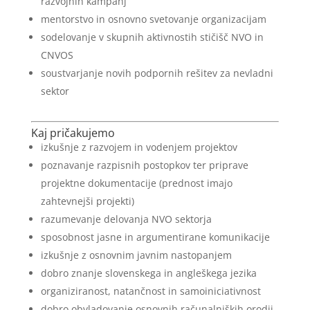
razvojnih kampanj
mentorstvo in osnovno svetovanje organizacijam
sodelovanje v skupnih aktivnostih stičišč NVO in
CNVOS
soustvarjanje novih podpornih rešitev za nevladni
sektor
Kaj pričakujemo
izkušnje z razvojem in vodenjem projektov
poznavanje razpisnih postopkov ter priprave
projektne dokumentacije (prednost imajo
zahtevnejši projekti)
razumevanje delovanja NVO sektorja
sposobnost jasne in argumentirane komunikacije
izkušnje z osnovnim javnim nastopanjem
dobro znanje slovenskega in angleškega jezika
organiziranost, natančnost in samoiniciativnost
dobro obvladovanje osnovnih računalniških orodij