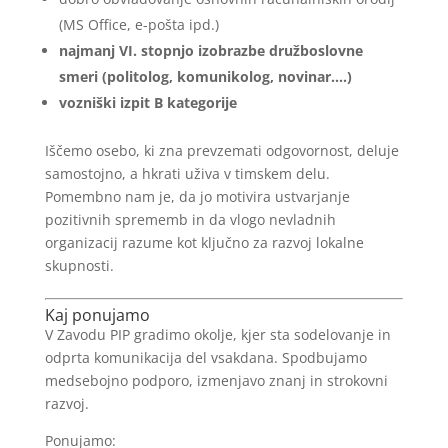
(MS Office, e-pošta ipd.)
najmanj VI. stopnjo izobrazbe družboslovne
smeri (politolog, komunikolog, novinar….)
vozniški izpit B kategorije
Iščemo osebo, ki zna prevzemati odgovornost, deluje
samostojno, a hkrati uživa v timskem delu.
Pomembno nam je, da jo motivira ustvarjanje
pozitivnih sprememb in da vlogo nevladnih
organizacij razume kot ključno za razvoj lokalne
skupnosti.
Kaj ponujamo
V Zavodu PIP gradimo okolje, kjer sta sodelovanje in
odprta komunikacija del vsakdana. Spodbujamo
medsebojno podporo, izmenjavo znanj in strokovni
razvoj.
Ponujamo: