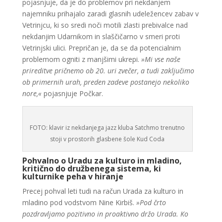
pojasnjuje, da je do problemov pri nekdanjem
najemniku prihajalo zaradi glasnih udeležencev zabav v
Vetrinjcu, ki so sredi noči motili zlasti prebivalce nad
nekdanjim Udarnikom in slaščičarno v smeri proti
Vetrinjski ulici. Prepričan je, da se da potencialnim
problemom ogniti z manjšimi ukrepi.
»Mi vse naše
prireditve pričnemo ob 20. uri zvečer, a tudi zaključimo
ob primernih urah, preden zadeve postanejo nekoliko
nore,«
pojasnjuje Počkar.
FOTO: klavir iz nekdanjega jazz kluba Satchmo trenutno
stoji v prostorih glasbene šole Kud Coda
Pohvalno o Uradu za kulturo in mladino,
kritično do družbenega sistema, ki
kulturnike peha v hiranje
Precej pohval leti tudi na račun Urada za kulturo in
mladino pod vodstvom Nine Kirbiš.
»Pod črto
pozdravljamo pozitivno in proaktivno držo Urada. Ko