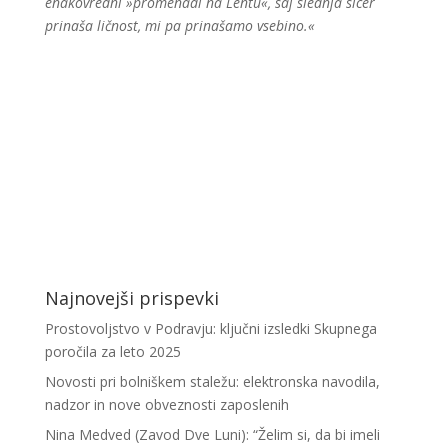
enakovredni »promenadi na Lentu«, saj slednja sicer
prinaša ličnost, mi pa prinašamo vsebino.«
Najnovejši prispevki
Prostovoljstvo v Podravju: ključni izsledki Skupnega
poročila za leto 2025
Novosti pri bolniškem staležu: elektronska navodila,
nadzor in nove obveznosti zaposlenih
Nina Medved (Zavod Dve Luni): “Želim si, da bi imeli