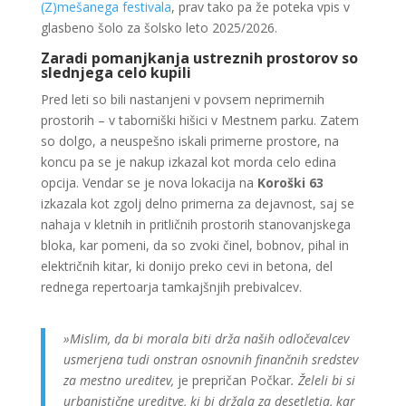
(Z)mešanega festivala
, prav tako pa že poteka vpis v
glasbeno šolo za šolsko leto 2025/2026.
Zaradi pomanjkanja ustreznih prostorov so
slednjega celo kupili
Pred leti so bili nastanjeni v povsem neprimernih
prostorih – v taborniški hišici v Mestnem parku. Zatem
so dolgo, a neuspešno iskali primerne prostore, na
koncu pa se je nakup izkazal kot morda celo edina
opcija. Vendar se je nova lokacija na
Koroški 63
izkazala kot zgolj delno primerna za dejavnost, saj se
nahaja v kletnih in pritličnih prostorih stanovanjskega
bloka, kar pomeni, da so zvoki činel, bobnov, pihal in
električnih kitar, ki donijo preko cevi in betona, del
rednega repertoarja tamkajšnjih prebivalcev.
»Mislim, da bi morala biti drža naših odločevalcev
usmerjena tudi onstran osnovnih finančnih sredstev
za mestno ureditev,
je prepričan Počkar
. Želeli bi si
urbanistične ureditve, ki bi držala za desetletja, kar