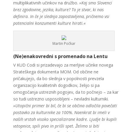
multiplikativnih učinkov na družbo.
»Kaj smo Slovenci
brez zgodovine, jezika, kulture? To je stvar, ki nas
definira. In če je slednja zapostavljena, pričnemo vsi
potencialni konzumenti kulture hirati.«
Martin Počkar
(Ne)enakovredni s promenado na Lentu
V KUD Codi si prizadevajo za merljive učinke novega
Strateškega dokumenta MOM. Od občine ne
pričakujejo, da bo slednja v popolnosti prevzela
organizacijo kvalitetnih dogodkov, želijo si pa
omogočanja ustreznih pogojev, da to počnejo – za kar
so tudi ustrezno usposobljeni – nevladni kulturniki.
»Utopični primer bi bil, če bi se občina odločila povečati
postavko za kulturnike za 100%. Naenkrat bi imeli v
naših vrstah visoko specializirane kadre. Ljudje bi kupili
vstopnice, spili pivo in prišli spet. Želimo si biti