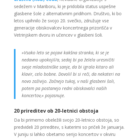
sedežem v Mariboru, ki je pridobila status uspešne
glasbene šole z alternativnim pridihom. Društvo, ki bo
letos upihnilo že svojo 20. svečko, združuje vse
generacije obiskovalcev koncertnega prizorišča v
Vetrinjskem dvoru in učencev v glasbeni šoli.
»Vsako leto se pojavi kakšna stranka, ki se je
nedavno upokojil/a, sedaj bi pa želela uresničiti
svoje mladostniške sanje, da bi igrala kitaro ali
klavir, celo bobne. Dovolil bi si reči, da nekateri na
novo zaživijo. Začnejo tukaj, v naši glasbeni šoli,
potem pa postanejo redni obiskovalci naših
koncertov,« pojasnuje.
20 prireditev ob 20-letnici obstoja
Da bi primerno obeležili svojo 20-letnico obstoja, so
predvideli 20 prireditev, s katerimi so pričeli že januarja.
V juniju si lahko obetamo serijo koncertov v okviru