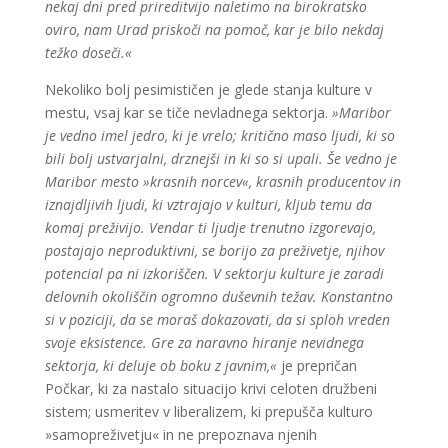
nekaj dni pred prireditvijo naletimo na birokratsko
oviro, nam Urad priskoči na pomoč, kar je bilo nekdaj
težko doseči.«
Nekoliko bolj pesimističen je glede stanja kulture v
mestu, vsaj kar se tiče nevladnega sektorja.
»Maribor
je vedno imel jedro, ki je vrelo; kritično maso ljudi, ki so
bili bolj ustvarjalni, drznejši in ki so si upali. Še vedno je
Maribor mesto »krasnih norcev«, krasnih producentov in
iznajdljivih ljudi, ki vztrajajo v kulturi, kljub temu da
komaj preživijo. Vendar ti ljudje trenutno izgorevajo,
postajajo neproduktivni, se borijo za preživetje, njihov
potencial pa ni izkoriščen. V sektorju kulture je zaradi
delovnih okoliščin ogromno duševnih težav. Konstantno
si v poziciji, da se moraš dokazovati, da si sploh vreden
svoje eksistence. Gre za naravno hiranje nevidnega
sektorja, ki deluje ob boku z javnim,«
je prepričan
Počkar, ki za nastalo situacijo krivi celoten družbeni
sistem; usmeritev v liberalizem, ki prepušča kulturo
»samopreživetju« in ne prepoznava njenih