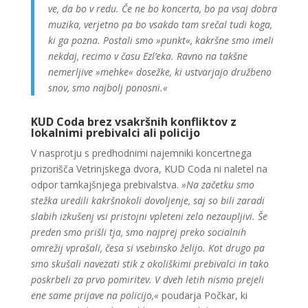
ve, da bo v redu. Če ne bo koncerta, bo pa vsaj dobra
muzika, verjetno pa bo vsakdo tam srečal tudi koga,
ki ga pozna. Postali smo »punkt«, kakršne smo imeli
nekdaj, recimo v času Ezl’eka. Ravno na takšne
nemerljive »mehke« dosežke, ki ustvarjajo družbeno
snov, smo najbolj ponosni.«
KUD Coda brez vsakršnih konfliktov z
lokalnimi prebivalci ali policijo
V nasprotju s predhodnimi najemniki koncertnega
prizorišča Vetrinjskega dvora, KUD Coda ni naletel na
odpor tamkajšnjega prebivalstva.
»Na začetku smo
stežka uredili kakršnokoli dovoljenje, saj so bili zaradi
slabih izkušenj vsi pristojni vpleteni zelo nezaupljivi. Še
preden smo prišli tja
, smo najprej preko socialnih
omrežij vprašali, česa si vsebinsko želijo. Kot drugo pa
smo skušali navezati stik z okoliškimi prebivalci in tako
poskrbeli za prvo pomiritev. V dveh letih nismo prejeli
ene same prijave na policijo,«
poudarja Počkar, ki