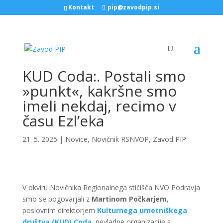
Kontakt
pip@zavodpip.si
KUD Coda:. Postali smo
»punkt«, kakršne smo
imeli nekdaj, recimo v
času Ezl’eka
21. 5. 2025
|
Novice
,
Novičnik RSNVOP
,
Zavod PIP
V okviru Novičnika Regionalnega stičišča NVO Podravja
smo se pogovarjali z
Martinom Počkarjem
,
poslovnim direktorjem
Kulturnega umetniškega
društva (KUD) Coda
, nevladne organizacije s