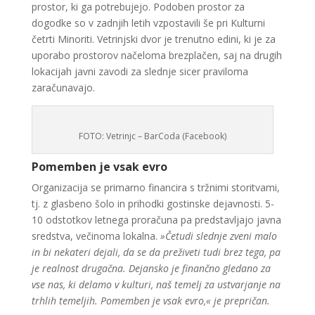
prostor, ki ga potrebujejo. Podoben prostor za
dogodke so v zadnjih letih vzpostavili še pri Kulturni
četrti Minoriti. Vetrinjski dvor je trenutno edini, ki je za
uporabo prostorov načeloma brezplačen, saj na drugih
lokacijah javni zavodi za slednje sicer praviloma
zaračunavajo.
FOTO: Vetrinjc – BarCoda (Facebook)
Pomemben je vsak evro
Organizacija se primarno financira s tržnimi storitvami,
tj. z glasbeno šolo in prihodki gostinske dejavnosti. 5-
10 odstotkov letnega proračuna pa predstavljajo javna
sredstva, večinoma lokalna.
»Četudi slednje zveni malo
in bi nekateri dejali, da se da preživeti tudi brez tega, pa
je realnost drugačna. Dejansko je finančno gledano za
vse nas, ki delamo v kulturi, naš temelj za ustvarjanje na
trhlih temeljih. Pomemben je vsak evro,« je prepričan.