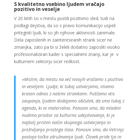
S kvalitetno vsebino ljudem vračajo
pozitivo in veselje
V 20 letih so v mestu pustili pozitivno sled, tudi na
podlagi dejstva, da so s pravo komunikacijo uspeli
pritegniti ljudi, ki so jih njihove aktivnosti zanimale.
Dela zaposlenih in zainteresiranih strank sicer ne
zmanjka, zato pa bi si želeli dodatno zaposliti visoko
profesionaliziran kader s specialnimi znanji, kar je v
kulturnem sektorju sicer redkost.
»Mislim, da mestu na več nivojih vračamo s pozitivo
in veseljem. Ljudje, ki tukaj ustvarjamo, imamo
krasen odnos z našimi strankami. Puščamo vtis
zaupanja, ljudem dodajamo občutek, da smo tukaj z
agendo, ki ni materialna. Ponosni smo, da mladini
nudimo prostor za kulturno udejstvovanje, ki je
najbolj pristen način skupnega ustvarjanja in
preživljanja prostega časa. Ponosni smo, da Vetrinjc
postaja točka združevanja ljudi. Človek pride tja in