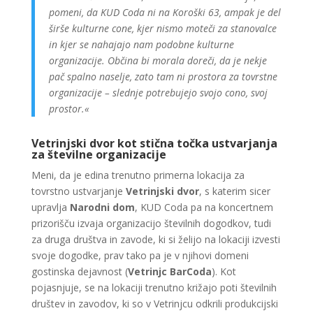
pomeni, da KUD Coda ni na Koroški 63, ampak je del
širše kulturne cone, kjer nismo moteči za stanovalce
in kjer se nahajajo nam podobne kulturne
organizacije. Občina bi morala doreči, da je nekje
pač spalno naselje, zato tam ni prostora za tovrstne
organizacije – slednje potrebujejo svojo cono, svoj
prostor.«
Vetrinjski dvor kot stična točka ustvarjanja
za številne organizacije
Meni, da je edina trenutno primerna lokacija za
tovrstno ustvarjanje
Vetrinjski dvor
, s katerim sicer
upravlja
Narodni dom
, KUD Coda pa na koncertnem
prizorišču izvaja organizacijo številnih dogodkov, tudi
za druga društva in zavode, ki si želijo na lokaciji izvesti
svoje dogodke, prav tako pa je v njihovi domeni
gostinska dejavnost (
Vetrinjc BarCoda
). Kot
pojasnjuje, se na lokaciji trenutno križajo poti številnih
društev in zavodov, ki so v Vetrinjcu odkrili produkcijski