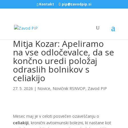
Kontakt
pip@zavodpip.si
Mitja Kozar: Apeliramo
na vse odločevalce, da se
končno uredi položaj
odraslih bolnikov s
celiakijo
27. 5. 2026
|
Novice
,
Novičnik RSNVOP
,
Zavod PIP
Mesec maj je v celoti posvečen ozaveščanju o
celiakiji
, kronični avtoimunski bolezni, ki nastane kot