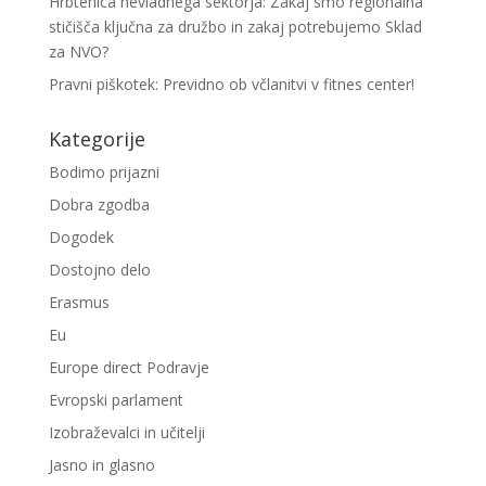
Hrbtenica nevladnega sektorja: Zakaj smo regionalna
stičišča ključna za družbo in zakaj potrebujemo Sklad
za NVO?
Pravni piškotek: Previdno ob včlanitvi v fitnes center!
Kategorije
Bodimo prijazni
Dobra zgodba
Dogodek
Dostojno delo
Erasmus
Eu
Europe direct Podravje
Evropski parlament
Izobraževalci in učitelji
Jasno in glasno