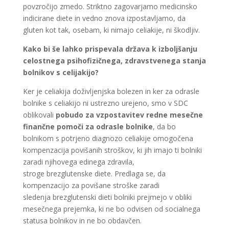
povzročijo zmedo. Striktno zagovarjamo medicinsko
indicirane diete in vedno znova izpostavljamo, da
gluten kot tak, osebam, ki nimajo celiakije, ni škodljiv.
Kako bi še lahko prispevala država k izboljšanju
celostnega psihofizičnega, zdravstvenega stanja
bolnikov s celijakijo?
Ker je celiakija doživljenjska bolezen in ker za odrasle
bolnike s celiakijo ni ustrezno urejeno, smo v SDC
oblikovali
pobudo za vzpostavitev redne mesečne
finančne pomoči za odrasle bolnike
, da bo
bolnikom s potrjeno diagnozo celiakije omogočena
kompenzacija povišanih stroškov, ki jih imajo ti bolniki
zaradi njihovega edinega zdravila,
stroge brezglutenske diete. Predlaga se, da
kompenzacijo za povišane stroške zaradi
sledenja brezglutenski dieti bolniki prejmejo v obliki
mesečnega prejemka, ki ne bo odvisen od socialnega
statusa bolnikov in ne bo obdavčen.