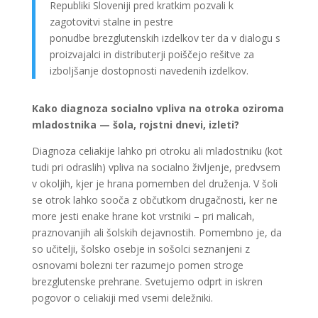
Republiki Sloveniji pred kratkim pozvali k
zagotovitvi stalne in pestre
ponudbe brezglutenskih izdelkov ter da v dialogu s
proizvajalci in distributerji poiščejo rešitve za
izboljšanje dostopnosti navedenih izdelkov.
Kako diagnoza socialno vpliva na otroka oziroma
mladostnika — šola, rojstni dnevi, izleti?
Diagnoza celiakije lahko pri otroku ali mladostniku (kot
tudi pri odraslih) vpliva na socialno življenje, predvsem
v okoljih, kjer je hrana pomemben del druženja. V šoli
se otrok lahko sooča z občutkom drugačnosti, ker ne
more jesti enake hrane kot vrstniki – pri malicah,
praznovanjih ali šolskih dejavnostih. Pomembno je, da
so učitelji, šolsko osebje in sošolci seznanjeni z
osnovami bolezni ter razumejo pomen stroge
brezglutenske prehrane. Svetujemo odprt in iskren
pogovor o celiakiji med vsemi deležniki.