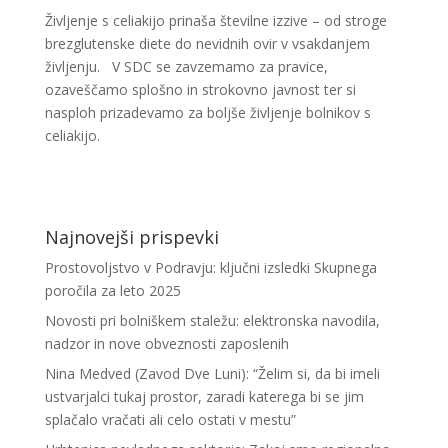
Življenje s celiakijo prinaša številne izzive – od stroge
brezglutenske diete do nevidnih ovir v vsakdanjem
življenju. V SDC se zavzemamo za pravice,
ozaveščamo splošno in strokovno javnost ter si
nasploh prizadevamo za boljše življenje bolnikov s
celiakijo.
Najnovejši prispevki
Prostovoljstvo v Podravju: ključni izsledki Skupnega
poročila za leto 2025
Novosti pri bolniškem staležu: elektronska navodila,
nadzor in nove obveznosti zaposlenih
Nina Medved (Zavod Dve Luni): “Želim si, da bi imeli
ustvarjalci tukaj prostor, zaradi katerega bi se jim
splačalo vračati ali celo ostati v mestu”