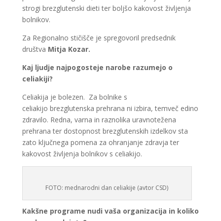
strogi brezglutenski dieti ter boljšo kakovost življenja
bolnikov.
Za Regionalno stičišče je spregovoril predsednik
društva
Mitja Kozar.
Kaj ljudje najpogosteje narobe razumejo o
celiakiji?
Celiakija je bolezen. Za bolnike s
celiakijo brezglutenska prehrana ni izbira, temveč edino
zdravilo. Redna, varna in raznolika uravnotežena
prehrana ter dostopnost brezglutenskih izdelkov sta
zato ključnega pomena za ohranjanje zdravja ter
kakovost življenja bolnikov s celiakijo.
FOTO: mednarodni dan celiakije (avtor CSD)
Kakšne programe nudi vaša organizacija in koliko