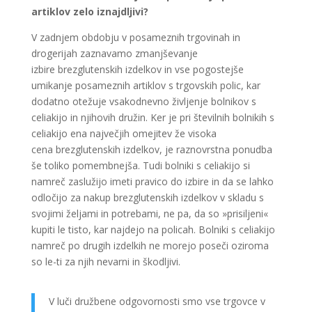
artiklov zelo iznajdljivi?
V zadnjem obdobju v posameznih trgovinah in
drogerijah zaznavamo zmanjševanje
izbire brezglutenskih izdelkov in vse pogostejše
umikanje posameznih artiklov s trgovskih polic, kar
dodatno otežuje vsakodnevno življenje bolnikov s
celiakijo in njihovih družin. Ker je pri številnih bolnikih s
celiakijo ena največjih omejitev že visoka
cena brezglutenskih izdelkov, je raznovrstna ponudba
še toliko pomembnejša. Tudi bolniki s celiakijo si
namreč zaslužijo imeti pravico do izbire in da se lahko
odločijo za nakup brezglutenskih izdelkov v skladu s
svojimi željami in potrebami, ne pa, da so »prisiljeni«
kupiti le tisto, kar najdejo na policah. Bolniki s celiakijo
namreč po drugih izdelkih ne morejo poseči oziroma
so le-ti za njih nevarni in škodljivi.
V luči družbene odgovornosti smo vse trgovce v