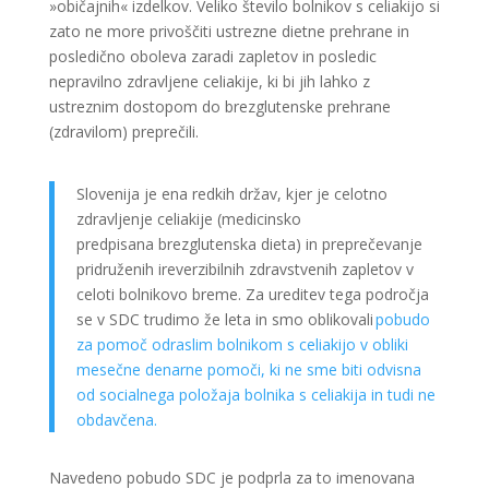
»običajnih« izdelkov. Veliko število bolnikov s celiakijo si
zato ne more privoščiti ustrezne dietne prehrane in
posledično oboleva zaradi zapletov in posledic
nepravilno zdravljene celiakije, ki bi jih lahko z
ustreznim dostopom do brezglutenske prehrane
(zdravilom) preprečili.
Slovenija je ena redkih držav, kjer je celotno
zdravljenje celiakije (medicinsko
predpisana brezglutenska dieta) in preprečevanje
pridruženih ireverzibilnih zdravstvenih zapletov v
celoti bolnikovo breme. Za ureditev tega področja
se v SDC trudimo že leta in smo oblikovali
pobudo
za pomoč odraslim bolnikom s celiakijo v obliki
mesečne denarne pomoči, ki ne sme biti odvisna
od socialnega položaja bolnika s celiakija in tudi ne
obdavčena.
Navedeno pobudo SDC je podprla za to imenovana