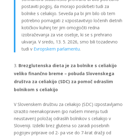
postaviti pogoj, da morajo poskrbeti tudi za
bolnike s celiakijo. Seveda pa bi jim bilo ob tem
potrebno pomagati z vzpostavitvijo ločenih dietnih
kotičkov kuhinj ter jim omogočiti redna
izobraževanja za vse osebje, ki se s prehrano
ukvarja. V sredo, 13. 5. 2026, smo bili tozadevno
tudi v
Evropskem parlamentu
.
Brezglutenska dieta je za bolnike s celiakijo
veliko finančno breme – pobuda Slovenskega
društva za celiakijo (SDC) za pomoč odraslim
bolnikom s celiakijo
V Slovenskem društvu za celiakijo (SDC) izpostavljamo
izrazito neenakopraven (po našem mnenju tudi
neustaven) položaj odraslih bolnikov s celiakijo v
Sloveniji. Izdelki brez glutena so zaradi posebnih
pogojev priprave od 2- pa vse do 7-krat dražji od