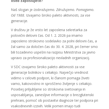
oseb zaposlujete?
Naš slogan je
Izobražujemo. Združujemo. Pomagamo.
Od 1988.
Izvajamo široko paleto aktivnosti, za vse
generacije.
V društvu je že vrsto let zaposlena sekretarka za
polovični delovni čas. Od 1. 2. 2026 pa imamo
zaposleno strokovno sodelavko za polni delovni čas, a
žal samo za določen čas do 30. 4. 2028, pri čemer smo
bili tozadevno uspešni na razpisu Ministrstva za javno
upravo za profesionalizacijo nevladnih organizacij.
V SDC izvajamo široko paleto aktivnosti za vse
generacije bolnikov s celiakijo. Največjo vrednost
vidimo v celoviti podpori, ki članom pomaga živeti
varno, kakovostno in sproščeno življenje s celiakijo.
Posebej priljubljene so strokovna svetovanja in
usposabljanja, zanesljive informacije o brezglutenski
prehrani, pomoč ob postavitvi diagnoze ter podpora pri
vsakodnevnih izzivih. Velik pomen imajo tudi