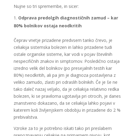
Nujne so tri spremembe, in sicer:
Odprava predolgih diagnostičnih zamud – kar
80% bolnikov ostaja neodkritih
Čeprav vnetje prizadene predvsem tanko črevo, je
celiakija sistemska bolezen in lahko prizadene tudi
ostale organske sisteme, kar vodi v pojav številnih
nespecifičnih znakov in simptomov. Posledično ostaja
izredno velik del bolnikov (po presejalnih testih kar
80%) neodkritih, ali pa jim je diagnoza postavljena z
veliko zamudo, zlasti pri odraslih bolnikih. Če je še ne
tako daleč nazaj veljalo, da je celiakija relativno redka
bolezen, ki se praviloma ugotavlja pri otrocih, je danes
znanstveno dokazano, da se celiakija lahko pojavi v
katerem koli življenjskem obdobju in prizadene do 2 %
prebivalstva.
Vzroke za to je potrebno iskati tako pri preslabem
prepoznavanju celiakije na primarnem nivoju, kot