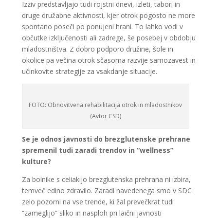
Izziv predstavljajo tudi rojstni dnevi, izleti, tabori in
druge družabne aktivnosti, kjer otrok pogosto ne more
spontano poseči po ponujeni hrani. To lahko vodi v
občutke izključenosti ali zadrege, še posebej v obdobju
mladostništva. Z dobro podporo družine, šole in
okolice pa večina otrok sčasoma razvije samozavest in
učinkovite strategije za vsakdanje situacije.
FOTO: Obnovitvena rehabilitacija otrok in mladostnikov
(Avtor CSD)
Se je odnos javnosti do brezglutenske prehrane
spremenil tudi zaradi trendov in “wellness”
kulture?
Za bolnike s celiakijo brezglutenska prehrana ni izbira,
temveč edino zdravilo. Zaradi navedenega smo v SDC
zelo pozorni na vse trende, ki žal prevečkrat tudi
“zameglijo” sliko in nasploh pri laični javnosti