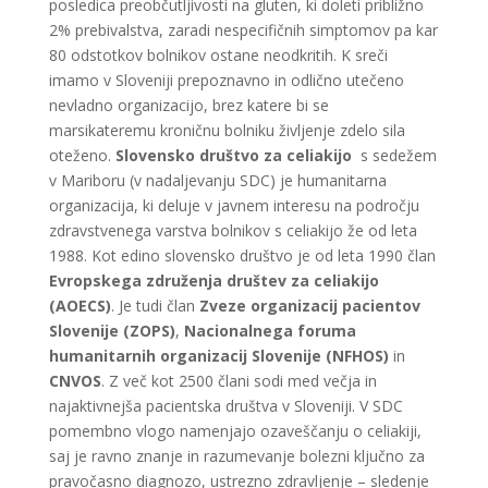
posledica preobčutljivosti na gluten, ki doleti približno
2% prebivalstva, zaradi nespecifičnih simptomov pa kar
80 odstotkov bolnikov ostane neodkritih. K sreči
imamo v Sloveniji prepoznavno in odlično utečeno
nevladno organizacijo, brez katere bi se
marsikateremu kroničnu bolniku življenje zdelo sila
oteženo.
Slovensko društvo za celiakijo
s sedežem
v Mariboru (v nadaljevanju SDC) je humanitarna
organizacija, ki deluje v javnem interesu na področju
zdravstvenega varstva bolnikov s celiakijo že od leta
1988. Kot edino slovensko društvo je od leta 1990 član
Evropskega združenja društev za celiakijo
(AOECS)
. Je tudi član
Zveze organizacij pacientov
Slovenije (ZOPS)
,
Nacionalnega foruma
humanitarnih organizacij Slovenije (NFHOS)
in
CNVOS
. Z več kot 2500 člani sodi med večja in
najaktivnejša pacientska društva v Sloveniji. V SDC
pomembno vlogo namenjajo ozaveščanju o celiakiji,
saj je ravno znanje in razumevanje bolezni ključno za
pravočasno diagnozo, ustrezno zdravljenje – sledenje