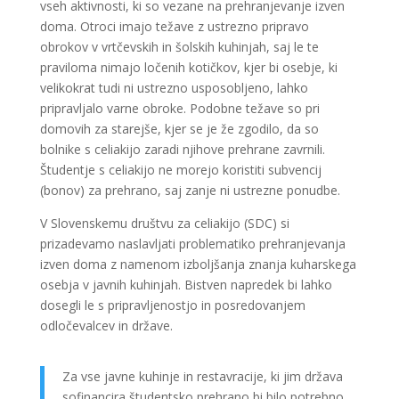
vseh aktivnosti, ki so vezane na prehranjevanje izven
doma. Otroci imajo težave z ustrezno pripravo
obrokov v vrtčevskih in šolskih kuhinjah, saj le te
praviloma nimajo ločenih kotičkov, kjer bi osebje, ki
velikokrat tudi ni ustrezno usposobljeno, lahko
pripravljalo varne obroke. Podobne težave so pri
domovih za starejše, kjer se je že zgodilo, da so
bolnike s celiakijo zaradi njihove prehrane zavrnili.
Študentje s celiakijo ne morejo koristiti subvencij
(bonov) za prehrano, saj zanje ni ustrezne ponudbe.
V Slovenskemu društvu za celiakijo (SDC) si
prizadevamo naslavljati problematiko prehranjevanja
izven doma z namenom izboljšanja znanja kuharskega
osebja v javnih kuhinjah. Bistven napredek bi lahko
dosegli le s pripravljenostjo in posredovanjem
odločevalcev in države.
Za vse javne kuhinje in restavracije, ki jim država
sofinancira študentsko prehrano bi bilo potrebno