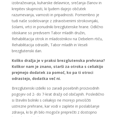
izobraževanja, kuharske delavnice, srečanja članov in
krepitev skupnosti, ki ljudem dajejo občutek
razumevanja, varnosti in pripadnosti. Pomembno je
tudi naše sodelovanje z zdravstvenimi strokovnjaki,
šolami, vrtci in ponudniki brezglutenske hrane. Odlično
obiskane so predvsem Tabor mladih družin,
Rehabilitacija otrok in mladostnikov na Debelem rtiču,
Rehabilitacija odraslih, Tabor mladih in Veseli
brezglutenski dan.
Koliko dražja je v praksi brezglutenska prehrana?
Kolikor nam je znano, starši za otroka s celiakijo
prejmejo dodatek za pomoč, ko pa ti otroci
odrastejo, dodatka več ni.
Brezglutenski izdelki so zaradi posebnih proizvodnih
pogojev od 2- do 7-krat dražji od običajnih. Posledično
si številni bolniki s celiakijo ne morejo privoščiti
ustrezne prehrane, kar vodi v zaplete in poslabšanje
zdravja, ki bi jih bilo mogoče preprečiti z dostopno