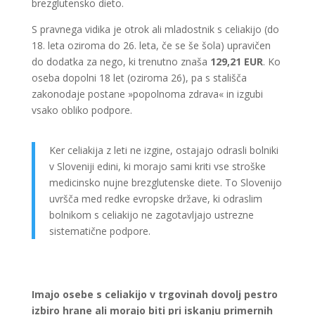
brezglutensko dieto.
S pravnega vidika je otrok ali mladostnik s celiakijo (do
18. leta oziroma do 26. leta, če se še šola) upravičen
do dodatka za nego, ki trenutno znaša
129,21 EUR
. Ko
oseba dopolni 18 let (oziroma 26), pa s stališča
zakonodaje postane »popolnoma zdrava« in izgubi
vsako obliko podpore.
Ker celiakija z leti ne izgine, ostajajo odrasli bolniki
v Sloveniji edini, ki morajo sami kriti vse stroške
medicinsko nujne brezglutenske diete. To Slovenijo
uvršča med redke evropske države, ki odraslim
bolnikom s celiakijo ne zagotavljajo ustrezne
sistematične podpore.
Imajo osebe s celiakijo v trgovinah dovolj pestro
izbiro hrane ali morajo biti pri iskanju primernih