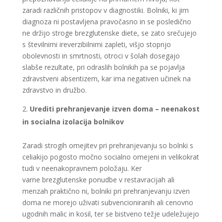
zaradi različnih pristopov v diagnostiki. Bolniki, ki jim
diagnoza ni postavljena pravočasno in se posledično
ne držijo stroge brezglutenske diete, se zato srečujejo
s številnimi ireverzibilnimi zapleti, višjo stopnjo
obolevnosti in smrtnosti, otroci v šolah dosegajo
slabše rezultate, pri odraslih bolnikih pa se pojavlja
zdravstveni absentizem, kar ima negativen učinek na
zdravstvo in družbo.
Urediti prehranjevanje izven doma – neenakost
in socialna izolacija bolnikov
Zaradi strogih omejitev pri prehranjevanju so bolnki s
celiakijo pogosto močno socialno omejeni in velikokrat
tudi v neenakopravnem položaju. Ker
varne brezglutenske ponudbe v restavracijah ali
menzah praktično ni, bolniki pri prehranjevanju izven
doma ne morejo uživati subvencioniranih ali cenovno
ugodnih malic in kosil, ter se bistveno težje udeležujejo