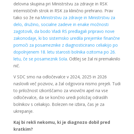
delovna skupina pri Ministrstvu za zdravje in RSK
internističnih strok in RSK za klinično prehrano. Prav
tako so že na
Ministrstvu za zdravje in Ministrstvu za
delo, družino, socialne zadeve in enake možnosti
zagotovili, da bodo Vladi RS predlagali pripravo nove
zakonodaje, ki bo sistemsko uredila prejemke finančne
pomoči za posameznike z diagnosticirano celiakijo po
dopolnjenem 18. letu starosti bolnika ozitoma po 26.
letu, če se posameznik šola
. Odtlej se žal ni premaknilo
nič.
V SDC smo na odločevalce v 2024, 2025 in 2026
naslovili več pozivov, a žal odgovora nismo prejeli. Tudi
to priložnost izkoriščamo za vnovični apel na vse
odločevalce, da se končno uredi položaj odraslih
bolnikov s celiakijo. Bolezen ne izbira, čas je za
ukrepanje.
Kaj bi rekli nekomu, ki je diagnozo dobil pred
kratkim?