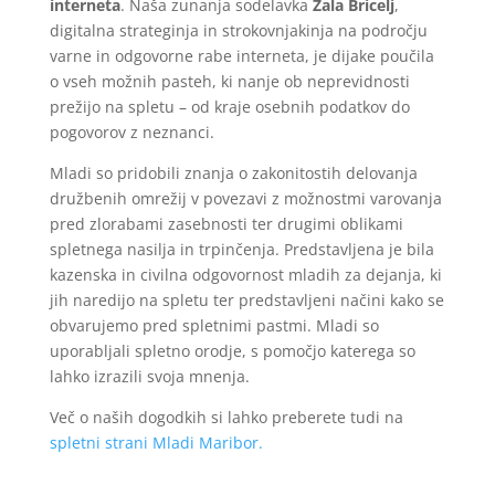
interneta
. Naša zunanja sodelavka
Zala Bricelj
,
digitalna strateginja in strokovnjakinja na področju
varne in odgovorne rabe interneta, je dijake poučila
o vseh možnih pasteh, ki nanje ob neprevidnosti
prežijo na spletu – od kraje osebnih podatkov do
pogovorov z neznanci.
Mladi so pridobili znanja o zakonitostih delovanja
družbenih omrežij v povezavi z možnostmi varovanja
pred zlorabami zasebnosti ter drugimi oblikami
spletnega nasilja in trpinčenja. Predstavljena je bila
kazenska in civilna odgovornost mladih za dejanja, ki
jih naredijo na spletu ter predstavljeni načini kako se
obvarujemo pred spletnimi pastmi. Mladi so
uporabljali spletno orodje, s pomočjo katerega so
lahko izrazili svoja mnenja.
Več o naših dogodkih si lahko preberete tudi na
spletni strani Mladi Maribor.