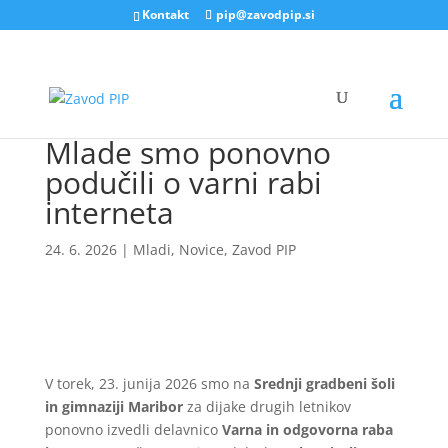
Kontakt
pip@zavodpip.si
Mlade smo ponovno
podučili o varni rabi
interneta
24. 6. 2026
|
Mladi
,
Novice
,
Zavod PIP
V torek, 23. junija 2026 smo na
Srednji gradbeni šoli
in gimnaziji Maribor
za dijake drugih letnikov
ponovno izvedli delavnico
Varna in odgovorna raba