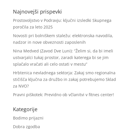
Najnovejši prispevki
Prostovoljstvo v Podravju: ključni izsledki Skupnega
poročila za leto 2025
Novosti pri bolniškem staležu: elektronska navodila,
nadzor in nove obveznosti zaposlenih
Nina Medved (Zavod Dve Luni): “Želim si, da bi imeli
ustvarjalci tukaj prostor, zaradi katerega bi se jim
splačalo vračati ali celo ostati v mestu”
Hrbtenica nevladnega sektorja: Zakaj smo regionalna
stičišča ključna za družbo in zakaj potrebujemo Sklad
za NVO?
Pravni piškotek: Previdno ob včlanitvi v fitnes center!
Kategorije
Bodimo prijazni
Dobra zgodba