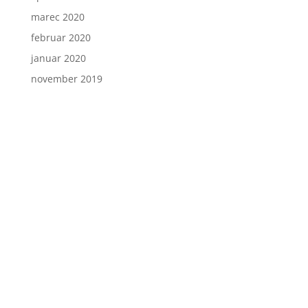
marec 2020
februar 2020
januar 2020
november 2019
Stik
Zavod PIP - Pravni in informacijski center Maribor
Gosposvetska cesta 83
2000 Maribor
Poslovni prostori Zavoda PIP se nahajajo na
Gosposvetski cesti 86