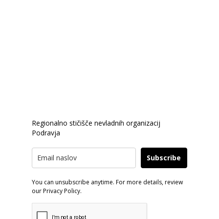
Zavod PIP
je nosilec statusa v javnem interesu
Ministrstva za javno upravo in nosilec statusa v javnem
interesu na področju mladinskega sektorja.
PRIJAVA E-NOVICE
Regionalno stičišče nevladnih organizacij
Podravja
Subscribe
You can unsubscribe anytime. For more details, review
our Privacy Policy.