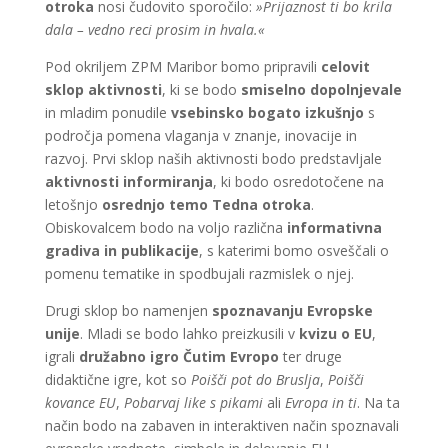
otroka
nosi čudovito sporočilo:
»Prijaznost ti bo krila
dala – vedno reci prosim in hvala.«
Pod okriljem ZPM Maribor bomo pripravili
celovit
sklop aktivnosti
, ki se bodo
smiselno dopolnjevale
in mladim ponudile
vsebinsko bogato izkušnjo
s
področja pomena vlaganja v znanje, inovacije in
razvoj. Prvi sklop naših aktivnosti bodo predstavljale
aktivnosti informiranja
, ki bodo osredotočene na
letošnjo
osrednjo temo Tedna otroka
.
Obiskovalcem bodo na voljo različna
informativna
gradiva in publikacije
, s katerimi bomo osveščali o
pomenu tematike in spodbujali razmislek o njej.
Drugi sklop bo namenjen
spoznavanju Evropske
unije
. Mladi se bodo lahko preizkusili v
kvizu o EU
,
igrali
družabno igro Čutim Evropo
ter druge
didaktične igre, kot so
Poišči pot do Bruslja
,
Poišči
kovance EU
,
Pobarvaj like s pikami
ali
Evropa in ti
. Na ta
način bodo na zabaven in interaktiven način spoznavali