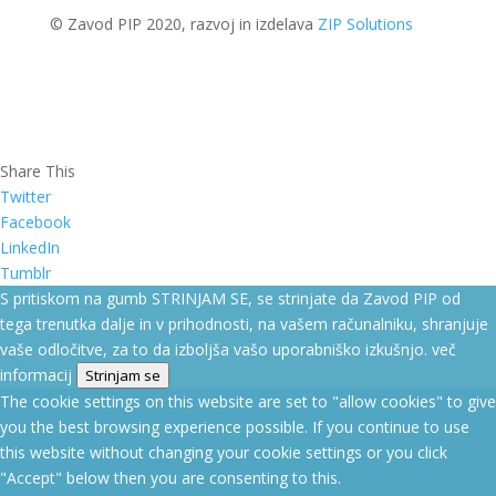
© Zavod PIP 2020, razvoj in izdelava
ZIP Solutions
Share This
Twitter
Facebook
LinkedIn
Tumblr
S pritiskom na gumb STRINJAM SE, se strinjate da Zavod PIP od
tega trenutka dalje in v prihodnosti, na vašem računalniku, shranjuje
vaše odločitve, za to da izboljša vašo uporabniško izkušnjo.
več
informacij
Strinjam se
The cookie settings on this website are set to "allow cookies" to give
you the best browsing experience possible. If you continue to use
this website without changing your cookie settings or you click
"Accept" below then you are consenting to this.