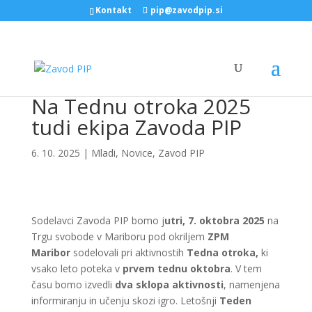
Kontakt
pip@zavodpip.si
Na Tednu otroka 2025
tudi ekipa Zavoda PIP
6. 10. 2025
|
Mladi
,
Novice
,
Zavod PIP
Sodelavci Zavoda PIP bomo j
utri, 7. oktobra 2025
na
Trgu svobode v Mariboru pod okriljem
ZPM
Maribor
sodelovali pri aktivnostih
Tedna otroka,
ki
vsako leto poteka v
prvem tednu oktobra
. V tem
času bomo izvedli
dva sklopa aktivnosti
, namenjena
informiranju in učenju skozi igro. Letošnji
Teden