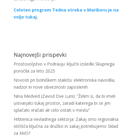
Celoten program Tedna otroka v Mariboru je na
voljo tukaj.
Najnovejši prispevki
Prostovoljstvo v Podravju: ključni izsledki Skupnega
poročila za leto 2025
Novosti pri bolniškem staležu: elektronska navodila,
nadzor in nove obveznosti zaposlenih
Nina Medved (Zavod Dve Luni): “Želim si, da bi imeli
ustvarjalci tukaj prostor, zaradi katerega bi se jim
splačalo vračati ali celo ostati v mestu”
Hrbtenica nevladnega sektorja: Zakaj smo regionalna
stičišča ključna za družbo in zakaj potrebujemo Sklad
za NVO?