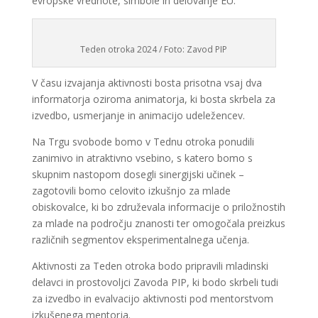
evropske vrednote, simbole in delovanje EU.
Teden otroka 2024 / Foto: Zavod PIP
V času izvajanja aktivnosti bosta prisotna
vsaj dva
informatorja oziroma animatorja
, ki bosta skrbela za
izvedbo, usmerjanje in animacijo udeležencev.
Na Trgu svobode bomo v Tednu otroka ponudili
zanimivo in atraktivno vsebino
, s katero bomo s
skupnim nastopom dosegli
sinergijski učinek
–
zagotovili bomo
celovito izkušnjo za mlade
obiskovalce
, ki bo združevala informacije o priložnostih
za mlade na področju znanosti ter omogočala
preizkus
različnih segmentov eksperimentalnega učenja
.
Aktivnosti za Teden otroka bodo pripravili
mladinski
delavci in prostovoljci Zavoda PIP
, ki bodo skrbeli tudi
za
izvedbo in evalvacijo aktivnosti
pod mentorstvom
izkušenega mentorja.