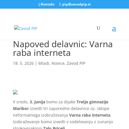
Kontakt
pip@zavodpip.si
Napoved delavnic: Varna
raba interneta
18. 5. 2026
|
Mladi
,
Novice
,
Zavod PIP
V sredo,
3. junija
bomo za dijake
Tretje gimnazije
Maribor
izvedli tri zaporedne delavnice oz. sklope
neformalnega izobraževanja
Varna raba interneta
.
Izobraževanje bomo izvedli v sodelovanju z zunanjo
strokovnjakinjo
Zalo Bricelj
.