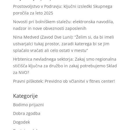
Prostovoljstvo v Podravju: ključni izsledki Skupnega
poročila za leto 2025
Novosti pri bolniškem staležu: elektronska navodila,
nadzor in nove obveznosti zaposlenih
Nina Medved (Zavod Dve Luni): “Želim si, da bi imeli
ustvarjalci tukaj prostor, zaradi katerega bi se jim
splačalo vračati ali celo ostati v mestu”
Hrbtenica nevladnega sektorja: Zakaj smo regionalna
stičišča ključna za družbo in zakaj potrebujemo Sklad
za NVO?
Pravni piškotek: Previdno ob včlanitvi v fitnes center!
Kategorije
Bodimo prijazni
Dobra zgodba
Dogodek