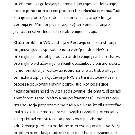
problemom zagotavljanja osnovnih pogojev za delovanje,
kot so primerni in poceni prostori ter tehnična oprema. Tudi
znanje na področju vodenja in upravljanja, projektnega
vodenja (veščine prijav na razpise) ter komuniciranja z
javnostmi še vedno ni na pričakovanjem nivoju.
Ključni problemi NVO sektorja v Podravju so nizka stopnja
organizacijske usposobljenosti v večjem delu NVO in
premajhna usposobljenost za pridobivanje javnih sredstev,
premajhno vključevanje različnih deležnikov v partnerstva z
namenom iskanja rešitev za identificirane potrebe okolja
ter nizka stopnja vključevanja NVO s strani odločevalcev v
procese oblikovanja javnih politik (tudi kot posledice
nezainteresiranosti NVO za sodelovanje, deloma tudi zaradi
apatičnosti zaradi občutka neupoštevanosti). Oviro razvoju
NVO sektorja prepoznavamo tudi v velikem številu pretežno
malih NVO, ki ne morejo razviti svojih razvojnih potencialov
in nepripravljenosti NVO po povezovanju oziroma
združevanju glede na podobne interese in poslanstva. Večji
problem predstavlja tudi staranje članstva in nezanimanje