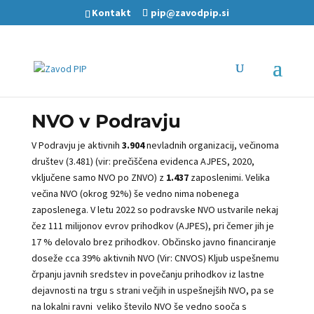
Kontakt
pip@zavodpip.si
NVO v Podravju
V Podravju je aktivnih
3.904
nevladnih organizacij, večinoma
društev (3.481) (vir: prečiščena evidenca AJPES, 2020,
vključene samo NVO po ZNVO) z
1.437
zaposlenimi. Velika
večina NVO (okrog 92%) še vedno nima nobenega
zaposlenega. V letu 2022 so podravske NVO ustvarile nekaj
čez 111 milijonov evrov prihodkov (AJPES), pri čemer jih je
17 % delovalo brez prihodkov. Občinsko javno financiranje
doseže cca 39% aktivnih NVO (Vir: CNVOS) Kljub uspešnemu
črpanju javnih sredstev in povečanju prihodkov iz lastne
dejavnosti na trgu s strani večjih in uspešnejših NVO, pa se
na lokalni ravni veliko število NVO še vedno sooča s