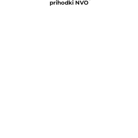
prihodki NVO
Stik
Zavod PIP - Pravni in informacijski center Maribor
Gosposvetska cesta 83
2000 Maribor
Poslovni prostori Zavoda PIP se nahajajo na
Gosposvetski cesti 86
Vsi kontakti