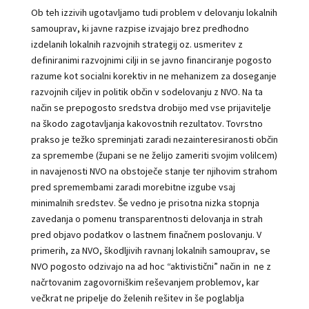
Ob teh izzivih ugotavljamo tudi problem v delovanju lokalnih
samouprav, ki javne razpise izvajajo brez predhodno
izdelanih lokalnih razvojnih strategij oz. usmeritev z
definiranimi razvojnimi cilji in se javno financiranje pogosto
razume kot socialni korektiv in ne mehanizem za doseganje
razvojnih ciljev in politik občin v sodelovanju z NVO. Na ta
način se prepogosto sredstva drobijo med vse prijavitelje
na škodo zagotavljanja kakovostnih rezultatov. Tovrstno
prakso je težko spreminjati zaradi nezainteresiranosti občin
za spremembe (župani se ne želijo zameriti svojim volilcem)
in navajenosti NVO na obstoječe stanje ter njihovim strahom
pred spremembami zaradi morebitne izgube vsaj
minimalnih sredstev. Še vedno je prisotna nizka stopnja
zavedanja o pomenu transparentnosti delovanja in strah
pred objavo podatkov o lastnem finačnem poslovanju. V
primerih, za NVO, škodljivih ravnanj lokalnih samouprav, se
NVO pogosto odzivajo na ad hoc “aktivistični” način in ne z
načrtovanim zagovorniškim reševanjem problemov, kar
večkrat ne pripelje do želenih rešitev in še poglablja