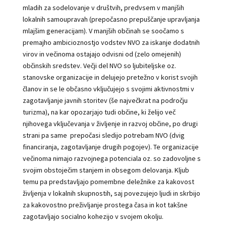
mladih za sodelovanje v društvih, predvsem v manjših
lokalnih samoupravah (prepočasno prepuščanje upravljanja
mlajšim generacijam). V manjših občinah se soočamo s
premajho ambicioznostjo vodstev NVO za iskanje dodatnih
virov in večinoma ostajajo odvisni od (zelo omejenih)
občinskih sredstev. Večji del NVO so ljubiteljske oz.
stanovske organizacije in delujejo pretežno v korist svojih
članov in se le občasno vključujejo s svojimi aktivnostmi v
zagotavljanje javnih storitev (še največkrat na področju
turizma), na kar opozarjajo tudi občine, ki želijo več
njihovega vključevanja v življenje in razvoj občine, po drugi
strani pa same prepočasi sledijo potrebam NVO (dvig
financiranja, zagotavljanje drugih pogojev). Te organizacije
večinoma nimajo razvojnega potenciala oz. so zadovoljne s
svojim obstoječim stanjem in obsegom delovanja. Kljub
temu pa predstavljajo pomembne deležnike za kakovost
življenja v lokalnih skupnostih, saj povezujejo ljudi in skrbijo
za kakovostno preživljanje prostega časa in kot takšne
zagotavljajo socialno kohezijo v svojem okolju.