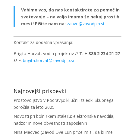
Vabimo vas, da nas kontaktirate za pomoč in
svetovanje – na voljo imamo še nekaj prostih
mest! Pišite nam na:
zanvo@zavodpip.si
.
Kontakt za dodatna vprašanja:
Brigita Horvat, vodja projektov //
T: + 386 2 234 21 27
//
E:
brigita.horvat@zavodpip.si
Najnovejši prispevki
Prostovoljstvo v Podravju: ključni izsledki Skupnega
poročila za leto 2025
Novosti pri bolniškem staležu: elektronska navodila,
nadzor in nove obveznosti zaposlenih
Nina Medved (Zavod Dve Luni): “Želim si, da bi imeli