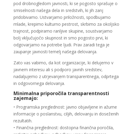
pod drobnogledom javnosti, ki se pogosto sprašuje o
smiselnosti našega dela in sredstvih, ki jih zanj
pridobivamo. Ustvarjamo priložnosti, spodbujamo
mlade, krepimo kulturno pestrost, skrbimo za okoljsko
trajnost, podpiramo ranljive skupine, soustvarjamo
bolj vključujočo skupnost in smo pogosto prvi, ki
odgovarjamo na potrebe ljudi. Prav zaradi tega je
zaupanje javnosti temelj našega delovanja.
Zato vas vabimo, da kot organizacije, ki delujemo v
javnem interesu ali s podporo javnih sredstev,
nadaljujemo z utrjevanjem transparentnega, odprtega
in odgovornega delovanja.
Minimalna priporočila transparentnosti
zajemajo:
• Programska preglednost: javno objavljene in ažurne
informacije o poslanstvu, ciljih, delovanju in doseženih
rezultatih.
• Finančna preglednost: dostopna finančna poročila,