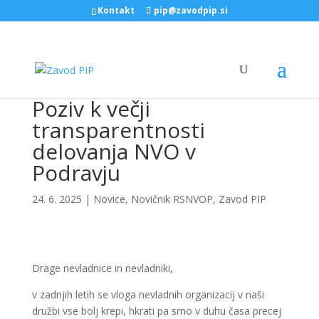
Kontakt
pip@zavodpip.si
Poziv k večji
transparentnosti
delovanja NVO v
Podravju
24. 6. 2025
|
Novice
,
Novičnik RSNVOP
,
Zavod PIP
Drage nevladnice in nevladniki,
v zadnjih letih se vloga nevladnih organizacij v naši
družbi vse bolj krepi, hkrati pa smo v duhu časa precej