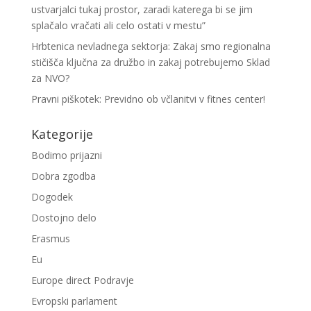
ustvarjalci tukaj prostor, zaradi katerega bi se jim
splačalo vračati ali celo ostati v mestu”
Hrbtenica nevladnega sektorja: Zakaj smo regionalna
stičišča ključna za družbo in zakaj potrebujemo Sklad
za NVO?
Pravni piškotek: Previdno ob včlanitvi v fitnes center!
Kategorije
Bodimo prijazni
Dobra zgodba
Dogodek
Dostojno delo
Erasmus
Eu
Europe direct Podravje
Evropski parlament