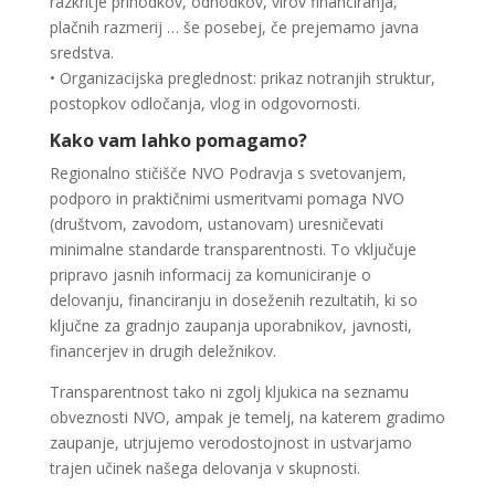
razkritje prihodkov, odhodkov, virov financiranja,
plačnih razmerij … še posebej, če prejemamo javna
sredstva.
• Organizacijska preglednost: prikaz notranjih struktur,
postopkov odločanja, vlog in odgovornosti.
Kako vam lahko pomagamo?
Regionalno stičišče NVO Podravja s svetovanjem,
podporo in praktičnimi usmeritvami pomaga NVO
(društvom, zavodom, ustanovam) uresničevati
minimalne standarde transparentnosti. To vključuje
pripravo jasnih informacij za komuniciranje o
delovanju, financiranju in doseženih rezultatih, ki so
ključne za gradnjo zaupanja uporabnikov, javnosti,
financerjev in drugih deležnikov.
Transparentnost tako ni zgolj kljukica na seznamu
obveznosti NVO, ampak je temelj, na katerem gradimo
zaupanje, utrjujemo verodostojnost in ustvarjamo
trajen učinek našega delovanja v skupnosti.