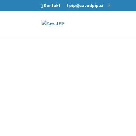
Kontakt
pip@zavodpip.si