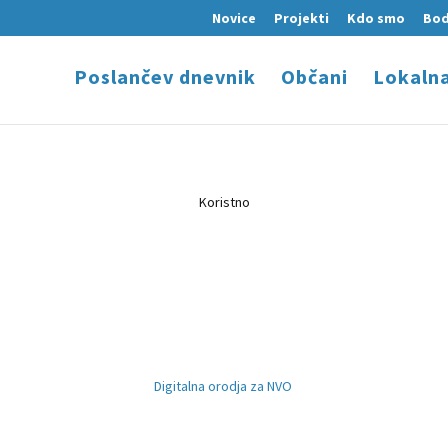
Novice
Projekti
Kdo smo
Bod
Poslančev dnevnik
Občani
Lokaln
Koristno
Digitalna orodja za NVO