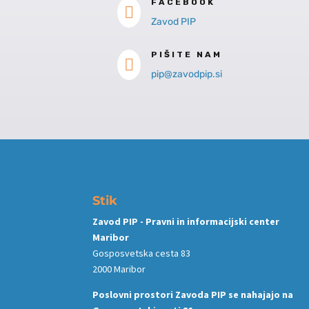
FACEBOOK

Zavod PIP
PIŠITE NAM

pip@zavodpip.si
Stik
Zavod PIP - Pravni in informacijski center
Maribor
Gosposvetska cesta 83
2000 Maribor
Poslovni prostori Zavoda PIP se nahajajo na