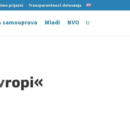
imo prijazni
Transparentnost delovanja
a samouprava
Mladi
NVO
vropi«