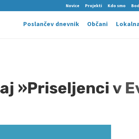
Novice
Projekti
Kdo smo
Bod
Poslančev dnevnik
Občani
Lokaln
aj »Priseljenci v E