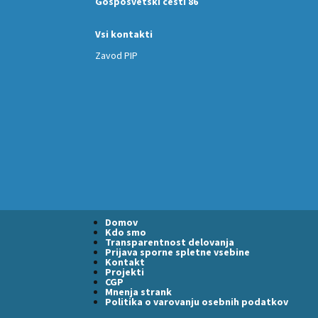
Gosposvetski cesti 86
Vsi kontakti
Zavod PIP
Domov
Kdo smo
Transparentnost delovanja
Prijava sporne spletne vsebine
Kontakt
Projekti
CGP
Mnenja strank
Politika o varovanju osebnih podatkov