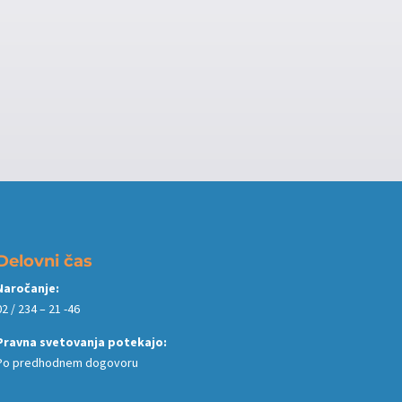
Delovni čas
Naročanje:
02 / 234 – 21 -46
Pravna svetovanja potekajo:
Po predhodnem dogovoru