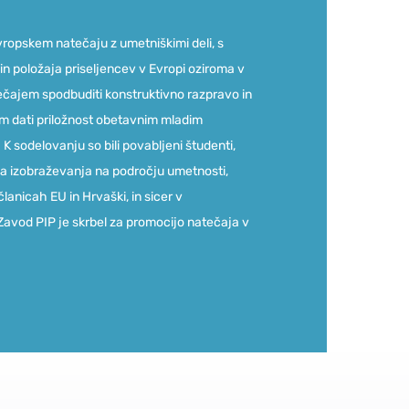
evropskem natečaju z umetniškimi deli, s
 in položaja priseljencev v Evropi oziroma v
tečajem spodbuditi konstruktivno razpravo in
tem dati priložnost obetavnim mladim
K sodelovanju so bili povabljeni študenti,
ega izobraževanja na področju umetnosti,
lanicah EU in Hrvaški, in sicer v
 Zavod PIP je skrbel za promocijo natečaja v