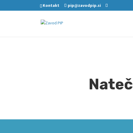
Kontakt
pip@zavodpip.si
Nateč