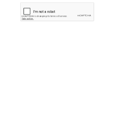
Delovni čas
Naročanje:
02 / 234 – 21 -46
Pravna svetovanja potekajo:
Po predhodnem dogovoru
Zavod PIP
je nosilec statusa v javnem interesu
Ministrstva za javno upravo in nosilec statusa v
javnem interesu na področju mladinskega sektorja.