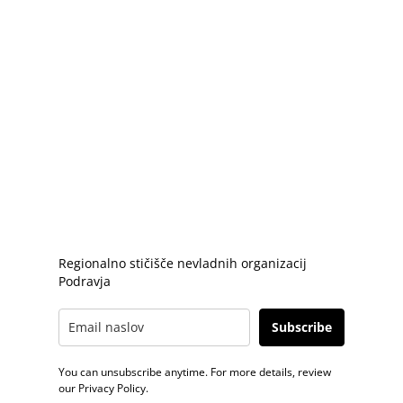
Poslovni prostori Zavoda PIP se nahajajo na
Gosposvetski cesti 86
Vsi kontakti
Zavod PIP
PRIJAVA E-NOVICE
Regionalno stičišče nevladnih organizacij
Podravja
Subscribe
You can unsubscribe anytime. For more details, review
our Privacy Policy.