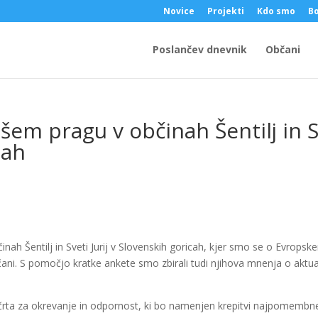
Novice
Projekti
Kdo smo
Bo
Poslančev dnevnik
Občani
šem pragu v občinah Šentilj in S
cah
bčinah Šentilj in Sveti Jurij v Slovenskih goricah, kjer smo se o Evrops
ani. S pomočjo kratke ankete smo zbirali tudi njihova mnenja o aktua
Načrta za okrevanje in odpornost, ki bo namenjen krepitvi najpomembn