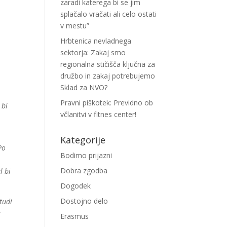
zaradi katerega bi se jim
splačalo vračati ali celo ostati
v mestu”
Hrbtenica nevladnega
sektorja: Zakaj smo
regionalna stičišča ključna za
družbo in zakaj potrebujemo
Sklad za NVO?
Pravni piškotek: Previdno ob
 bi
včlanitvi v fitnes center!
Kategorije
Po
Bodimo prijazni
Dobra zgodba
l bi
Dogodek
Dostojno delo
 tudi
v
Erasmus