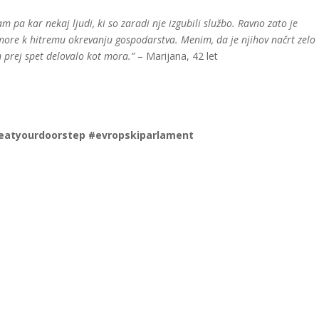
pa kar nekaj ljudi, ki so zaradi nje izgubili službo. Ravno zato je
ore k hitremu okrevanju gospodarstva. Menim, da je njihov načrt zelo
 prej spet delovalo kot mora.”
– Marijana, 42 let
atyourdoorstep #evropskiparlament