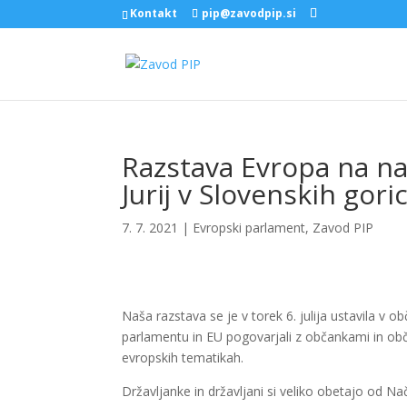
Kontakt
pip@zavodpip.si
Razstava Evropa na na
Jurij v Slovenskih gori
7. 7. 2021
|
Evropski parlament
,
Zavod PIP
Naša razstava se je v torek 6. julija ustavila v o
parlamentu in EU pogovarjali z občankami in obč
evropskih tematikah.
Državljanke in državljani si veliko obetajo od 