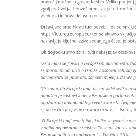
področij družbe in gospodarstva. Veliko podjetij 
zgolj preživetja, temveč predstavlja tudi močan 
vrednosti in nova delovna mesta.
Državljane smo hkrati tudi povabili, da se priklj
https://futureu.europa.eu/ ter se aktivno vključij
naslavljajo ključne izzive sedanjega časa, je bi
Ob dogodku smo zbrali tudi nekaj izjav obiskova
”Zelo malo se govori o Evropskem parlamentu, tudi 
se morali mladi učiti o tem že v osnovni šoli, saj
parlamentu še povečala, saj sem mnenja, da več gla
”Priznam, da Evropski uniji nisem vedel veliko in
današnji predstavitvi del v Evropskem parlamentu p
opažam, da imamo od tega veliko koristi. Življen
si, da se čim prej vrne na stare tirnice.”
– Borut, 6
‘
‘O Evropski uniji vem toliko, koliko se govori v me
v obliki nepovratnih sredstev. To se mi zdi res s
Evropski uniji zelo podpiram.”
– Darinka, 50 let