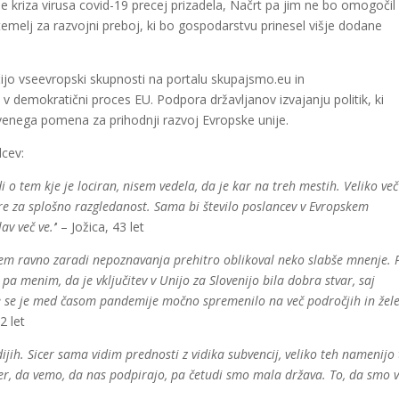
je kriza virusa covid-19 precej prizadela, Načrt pa jim ne bo omogočil
temelj za razvojni preboj, ki bo gospodarstvu prinesel višje dodane
učijo vseevropski skupnosti na portalu skupajsmo.eu in
o v demokratični proces EU. Podpora državljanov izvajanju politik, ki
stvenega pomena za prihodnji razvoj Evropske unije.
lcev:
o tem kje je lociran, nisem vedela, da je kar na treh mestih. Veliko več
 gre za splošno razgledanost. Sama bi število poslancev v Evropskem
v več ve.’
‘ – Jožica, 43 let
 sem ravno zaradi nepoznavanja prehitro oblikoval neko slabše mnenje. 
a menim, da je vključitev v Unijo za Slovenijo bila dobra stvar, saj
je se je med časom pandemije močno spremenilo na več področjih in žele
2 let
dijih. Sicer sama vidim prednosti z vidika subvencij, veliko teh namenijo
uper, da vemo, da nas podpirajo, pa četudi smo mala država. To, da smo 