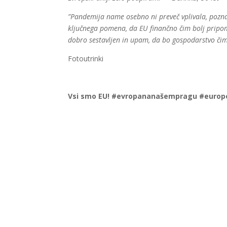
”Pandemija name osebno ni preveč vplivala, poznam 
ključnega pomena, da EU finančno čim bolj pripom
dobro sestavljen in upam, da bo gospodarstvo čim
Fotoutrinki
Vsi smo
EU! #evropananašempragu #europe