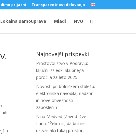
dimo prijazni
Transparentnost delovanja
Lokalna samouprava
Mladi
NVO
v.
Najnovejši prispevki
Prostovoljstvo v Podravju:
ključni izsledki Skupnega
poročila za leto 2025
Novosti pri bolniškem staležu:
elektronska navodila, nadzor
in nove obveznosti
kem
zaposlenih
lnih
Nina Medved (Zavod Dve
Luni): “Želim si, da bi imeli
ustvarjalci tukaj prostor,
ejših