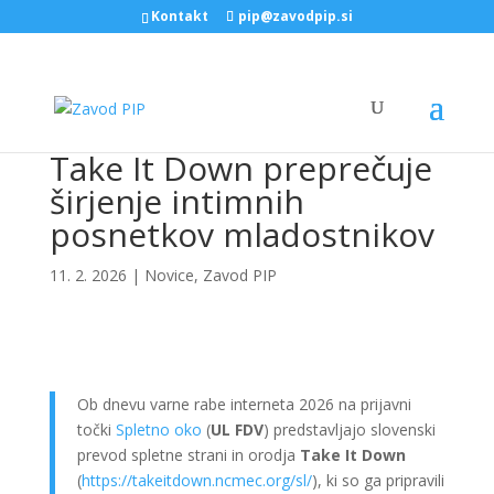
Kontakt
pip@zavodpip.si
Take It Down preprečuje
širjenje intimnih
posnetkov mladostnikov
11. 2. 2026
|
Novice
,
Zavod PIP
Ob dnevu varne rabe interneta 2026 na prijavni
točki
Spletno oko
(
UL FDV
) predstavljajo slovenski
prevod spletne strani in orodja
Take It Down
(
https://takeitdown.ncmec.org/sl/
), ki so ga pripravili