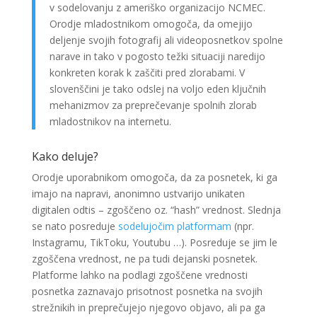
v sodelovanju z ameriško organizacijo NCMEC.
Orodje mladostnikom omogoča, da omejijo
deljenje svojih fotografij ali videoposnetkov spolne
narave in tako v pogosto težki situaciji naredijo
konkreten korak k zaščiti pred zlorabami. V
slovenščini je tako odslej na voljo eden ključnih
mehanizmov za preprečevanje spolnih zlorab
mladostnikov na internetu.
Kako deluje?
Orodje uporabnikom omogoča, da za posnetek, ki ga
imajo na napravi, anonimno ustvarijo unikaten
digitalen odtis – zgoščeno oz. “hash” vrednost. Slednja
se nato posreduje
sodelujočim platformam
(npr.
Instagramu, TikToku, Youtubu …). Posreduje se jim le
zgoščena vrednost, ne pa tudi dejanski posnetek.
Platforme lahko na podlagi zgoščene vrednosti
posnetka zaznavajo prisotnost posnetka na svojih
strežnikih in preprečujejo njegovo objavo, ali pa ga