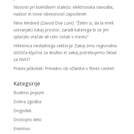
Novosti pri bolniškem staležu: elektronska navodila,
nadzor in nove obveznosti zaposlenih
Nina Medved (Zavod Dve Luni): “Želim si, da bi imeli
ustvarjalci tukaj prostor, zaradi katerega bi se jim
splačalo vračati ali celo ostati v mestu”
Hrbtenica nevladnega sektorja: Zakaj smo regionalna
stičišča ključna za družbo in zakaj potrebujemo Sklad
za NVO?
Pravni piškotek: Previdno ob včlanitvi v fitnes center!
Kategorije
Bodimo prijazni
Dobra zgodba
Dogodek
Dostojno delo
Erasmus