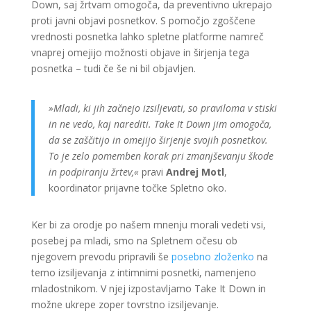
Down, saj žrtvam omogoča, da preventivno ukrepajo
proti javni objavi posnetkov. S pomočjo zgoščene
vrednosti posnetka lahko spletne platforme namreč
vnaprej omejijo možnosti objave in širjenja tega
posnetka – tudi če še ni bil objavljen.
»Mladi, ki jih začnejo izsiljevati, so praviloma v stiski
in ne vedo, kaj narediti. Take It Down jim omogoča,
da se zaščitijo in omejijo širjenje svojih posnetkov.
To je zelo pomemben korak pri zmanjševanju škode
in podpiranju žrtev,«
pravi
Andrej Motl
,
koordinator prijavne točke Spletno oko.
Ker bi za orodje po našem mnenju morali vedeti vsi,
posebej pa mladi, smo na Spletnem očesu ob
njegovem prevodu pripravili še
posebno zloženko
na
temo izsiljevanja z intimnimi posnetki, namenjeno
mladostnikom. V njej izpostavljamo Take It Down in
možne ukrepe zoper tovrstno izsiljevanje.