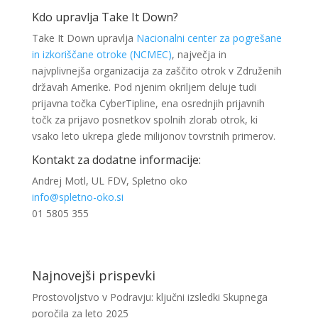
Kdo upravlja Take It Down?
Take It Down upravlja
Nacionalni center za pogrešane
in izkoriščane otroke (NCMEC)
, največja in
najvplivnejša organizacija za zaščito otrok v Združenih
državah Amerike. Pod njenim okriljem deluje tudi
prijavna točka CyberTipline, ena osrednjih prijavnih
točk za prijavo posnetkov spolnih zlorab otrok, ki
vsako leto ukrepa glede milijonov tovrstnih primerov.
Kontakt za dodatne informacije:
Andrej Motl, UL FDV, Spletno oko
info@spletno-oko.si
01 5805 355
Najnovejši prispevki
Prostovoljstvo v Podravju: ključni izsledki Skupnega
poročila za leto 2025