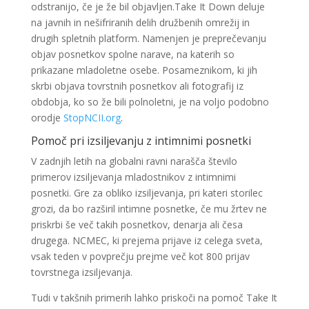
odstranijo, če je že bil objavljen.Take It Down deluje
na javnih in nešifriranih delih družbenih omrežij in
drugih spletnih platform. Namenjen je preprečevanju
objav posnetkov spolne narave, na katerih so
prikazane mladoletne osebe. Posameznikom, ki jih
skrbi objava tovrstnih posnetkov ali fotografij iz
obdobja, ko so že bili polnoletni, je na voljo podobno
orodje
StopNCII.org
.
Pomoč pri izsiljevanju z intimnimi posnetki
V zadnjih letih na globalni ravni narašča število
primerov izsiljevanja mladostnikov z intimnimi
posnetki. Gre za obliko izsiljevanja, pri kateri storilec
grozi, da bo razširil intimne posnetke, če mu žrtev ne
priskrbi še več takih posnetkov, denarja ali česa
drugega. NCMEC, ki prejema prijave iz celega sveta,
vsak teden v povprečju prejme več kot 800 prijav
tovrstnega izsiljevanja.
Tudi v takšnih primerih lahko priskoči na pomoč Take It