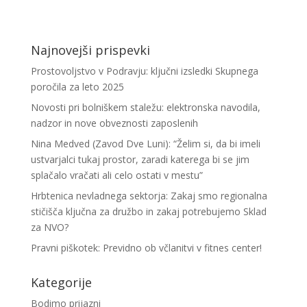
Najnovejši prispevki
Prostovoljstvo v Podravju: ključni izsledki Skupnega
poročila za leto 2025
Novosti pri bolniškem staležu: elektronska navodila,
nadzor in nove obveznosti zaposlenih
Nina Medved (Zavod Dve Luni): “Želim si, da bi imeli
ustvarjalci tukaj prostor, zaradi katerega bi se jim
splačalo vračati ali celo ostati v mestu”
Hrbtenica nevladnega sektorja: Zakaj smo regionalna
stičišča ključna za družbo in zakaj potrebujemo Sklad
za NVO?
Pravni piškotek: Previdno ob včlanitvi v fitnes center!
Kategorije
Bodimo prijazni