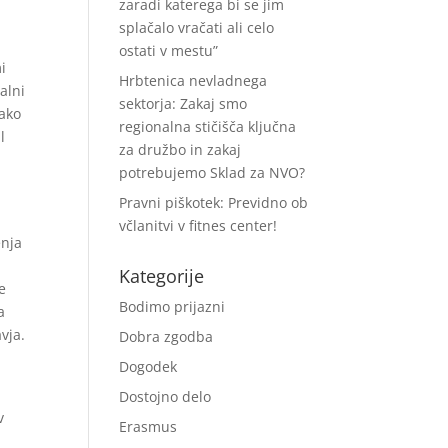
zaradi katerega bi se jim
splačalo vračati ali celo
ostati v mestu”
i
Hrbtenica nevladnega
alni
sektorja: Zakaj smo
tako
regionalna stičišča ključna
l
za družbo in zakaj
potrebujemo Sklad za NVO?
Pravni piškotek: Previdno ob
včlanitvi v fitnes center!
enja
Kategorije
e
Bodimo prijazni
a
vja.
Dobra zgodba
Dogodek
Dostojno delo
v
Erasmus