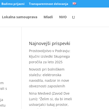
Bodimo prijazni
Transparentnost delovanja
Lokalna samouprava
Mladi
NVO
Najnovejši prispevki
Prostovoljstvo v Podravju:
ključni izsledki Skupnega
poročila za leto 2025
Novosti pri bolniškem
staležu: elektronska
navodila, nadzor in nove
jem
obveznosti zaposlenih
ali s
Nina Medved (Zavod Dve
Luni): “Želim si, da bi imeli
ja
ustvarjalci tukaj prostor,
letu