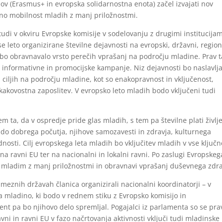
ov (Erasmus+ in evropska solidarnostna enota) začel izvajati nov
no mobilnost mladih z manj priložnostmi.
tudi v okviru Evropske komisije v sodelovanju z drugimi institucijam
e leto organizirane številne dejavnosti na evropski, državni, region
 se bo obravnavalo vrsto perečih vprašanj na področju mladine. Prav 
 informativne in promocijske kampanje. Niz dejavnosti bo naslavlja
 ciljih na področju mladine, kot so enakopravnost in vključenost,
 kakovostna zaposlitev. V evropsko leto mladih bodo vključeni tudi
 ta, da v ospredje pride glas mladih, s tem pa številne plati življ
 do dobrega počutja, njihove samozavesti in zdravja, kulturnega
dnosti. Cilj evropskega leta mladih bo vključitev mladih v vse ključn
na ravni EU ter na nacionalni in lokalni ravni. Po zaslugi Evropskeg
ladim z manj priložnostmi in obravnavi vprašanj duševnega zdra
eznih državah članica organizirali nacionalni koordinatorji – v
za mladino, ki bodo v rednem stiku z Evropsko komisijo in
ent pa bo njihovo delo spremljal. Pogajalci iz parlamenta so se pra
vni in ravni EU v fazo načrtovanja aktivnosti vključi tudi mladinske