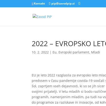
Kontakt
pip@zavodpip.si
2022 – EVROPSKO LE
10. 2. 2022
|
Eu
,
Evropski parlament
,
Mladi
EU je leto 2022 razglasila za evropsko leto mladi
predvsem v času pandemije covida-19 soočali s 
šol, zaprtjem vseh dejavnosti, ki so se jih sice
svojimi prijatelji. V letu mladih si bodo razli
programih, namenjenim mladim, pa tudi na vse
do programov za raziskave in inovacije, od k