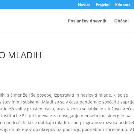
Novice
Projekti
Kdo smo
Poslančev dnevnik
Občani
TO MLADIH
h, s čimer želi še posebej izpostaviti in nasloviti mlade, ki so se
številnimi stiskami. Mladi so se v času pandemije soočali z zaprt
r udeleževali v prostem času, prav tako so se lahko le s težavo srečev
čne institucije EU prizadevale za doseganje medsebojne sinergije na
h področjih, ki se dotikajo mladih – od programov razvoja podežel
ohezijskih ukrepov do ukrepov na področju podnebnih sprememb. V 