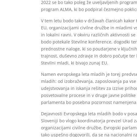
2022 se bo tako poleg že uveljavljenih program
program ALMA, ki bo podpiral čezmejno poklic
V tem letu bodo tako v državah članicah kakor 
EU, organizacijami civilne družbe in mladimi vs
in lokalni ravni. V okviru različnih aktivnosti
bodo potekale številne konference, dogodki ter
prednostne naloge, ki so poudarjene v ključnih
trajnost, duševno zdravje in dobro počutje ter
številni mladi, ki bivajo zunaj EU.
Namen evropskega leta mladih je torej predvsem
mladih: od izobraževanja, zaposlovanja pa vse
udejstvovanja in iskanja rešitev za izzive priho
posvetovalne procese in v druge javne politike 
parlamenta bo posebna pozornost namenjena m
Dejavnosti Evropskega leta mladih bodo v posam
Sloveniji bo vlogo koordinatorja prevzel Urad 
organizacijami civilne družbe, Evropski parlam
tako uspešno dogovorili, da se na nacionalni ra