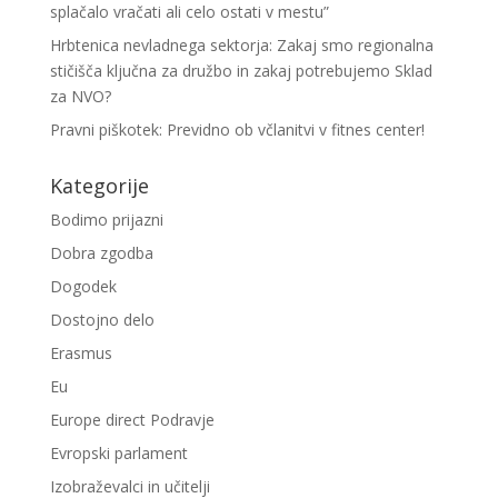
splačalo vračati ali celo ostati v mestu”
Hrbtenica nevladnega sektorja: Zakaj smo regionalna
stičišča ključna za družbo in zakaj potrebujemo Sklad
za NVO?
Pravni piškotek: Previdno ob včlanitvi v fitnes center!
Kategorije
Bodimo prijazni
Dobra zgodba
Dogodek
Dostojno delo
Erasmus
Eu
Europe direct Podravje
Evropski parlament
Izobraževalci in učitelji