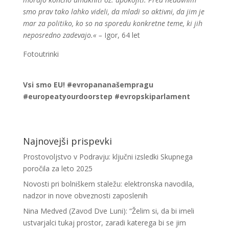
smo prav tako lahko videli, da mladi so aktivni, da jim je
mar za politiko, ko so na sporedu konkretne teme, ki jih
neposredno zadevajo.« –
Igor, 64 let
Fotoutrinki
Vsi smo EU! #evropananašempragu
#europeatyourdoorstep #evropskiparlament
Najnovejši prispevki
Prostovoljstvo v Podravju: ključni izsledki Skupnega
poročila za leto 2025
Novosti pri bolniškem staležu: elektronska navodila,
nadzor in nove obveznosti zaposlenih
Nina Medved (Zavod Dve Luni): “Želim si, da bi imeli
ustvarjalci tukaj prostor, zaradi katerega bi se jim