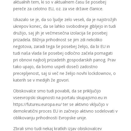
aktualnih tem, ki so v aktualnem času še posebej
pereče za celotno EU, oz. za vse države članice.
Izkazalo se je, da so ljudje zelo veseli, da je najstrožjih
ukrepov konec, da se lahko svobodneje gibljejo in tudi
družijo, saj jih je večmesečna izolacija še posebej
prizadela. Bližnja prihodnost se jim zdi nekoliko
negotova, zaradi tega še posebej želijo, da bi EU in
tudi naša vlada še posebej odločno začela pomagati
pri obnovi najbolj prizadetih gospodarskih panog. Prav
tako upajo, da bomo uspeli doseči zadostno
precepljenost, saj si več ne želijo novhi lockdownov, o
katerih se v medijih že govori.
Obiskovalce smo tudi povabili, da se priključijo
vseevropski skupnosti na portalu skupajsmo.eu in
https://futureu.europa.eu/ ter se aktivno vključijo v
demokratični proces EU in začnejo aktivno sodelovati v
oblikovanju prihodnosti Evropske unije.
Zbrali smo tudi nekaj kratkih izjav obiskovalcev