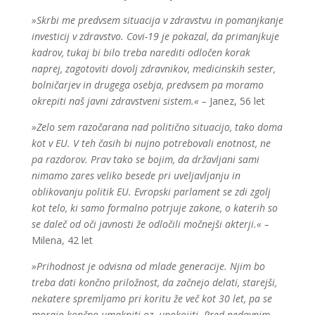
»Skrbi me predvsem situacija v zdravstvu in pomanjkanje
investicij v zdravstvo. Covi-19 je pokazal, da primanjkuje
kadrov, tukaj bi bilo treba narediti odločen korak
naprej, zagotoviti dovolj zdravnikov, medicinskih sester,
bolničarjev in drugega osebja, predvsem pa moramo
okrepiti naš javni zdravstveni sistem.« –
Janez, 56 let
»Zelo sem razočarana nad politično situacijo, tako doma
kot v EU. V teh časih bi nujno potrebovali enotnost, ne
pa razdorov. Prav tako se bojim, da državljani sami
nimamo zares veliko besede pri uveljavljanju in
oblikovanju politik EU. Evropski parlament se zdi zgolj
kot telo, ki samo formalno potrjuje zakone, o katerih so
se daleč od oči javnosti že odločili močnejši akterji.« –
Milena, 42 let
»Prihodnost je odvisna od mlade generacije. Njim bo
treba dati končno priložnost, da začnejo delati, starejši,
nekatere spremljamo pri koritu že več kot 30 let, pa se
morajo končno umakniti oz. upokojiti. Pred nedavnim