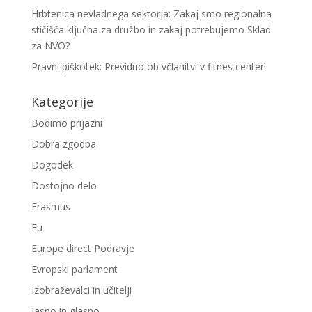
Hrbtenica nevladnega sektorja: Zakaj smo regionalna
stičišča ključna za družbo in zakaj potrebujemo Sklad
za NVO?
Pravni piškotek: Previdno ob včlanitvi v fitnes center!
Kategorije
Bodimo prijazni
Dobra zgodba
Dogodek
Dostojno delo
Erasmus
Eu
Europe direct Podravje
Evropski parlament
Izobraževalci in učitelji
Jasno in glasno