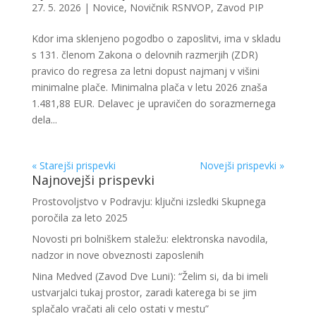
27. 5. 2026
|
Novice
,
Novičnik RSNVOP
,
Zavod PIP
Kdor ima sklenjeno pogodbo o zaposlitvi, ima v skladu
s 131. členom Zakona o delovnih razmerjih (ZDR)
pravico do regresa za letni dopust najmanj v višini
minimalne plače. Minimalna plača v letu 2026 znaša
1.481,88 EUR. Delavec je upravičen do sorazmernega
dela...
« Starejši prispevki
Novejši prispevki »
Najnovejši prispevki
Prostovoljstvo v Podravju: ključni izsledki Skupnega
poročila za leto 2025
Novosti pri bolniškem staležu: elektronska navodila,
nadzor in nove obveznosti zaposlenih
Nina Medved (Zavod Dve Luni): “Želim si, da bi imeli
ustvarjalci tukaj prostor, zaradi katerega bi se jim
splačalo vračati ali celo ostati v mestu”