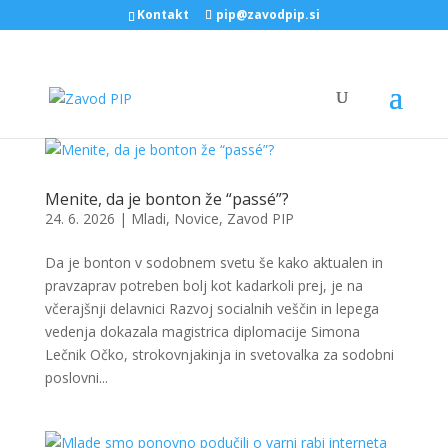
Kontakt
pip@zavodpip.si
Menite, da je bonton že “passé”?
24. 6. 2026
|
Mladi
,
Novice
,
Zavod PIP
Da je bonton v sodobnem svetu še kako aktualen in
pravzaprav potreben bolj kot kadarkoli prej, je na
včerajšnji delavnici Razvoj socialnih veščin in lepega
vedenja dokazala magistrica diplomacije Simona
Lečnik Očko, strokovnjakinja in svetovalka za sodobni
poslovni...