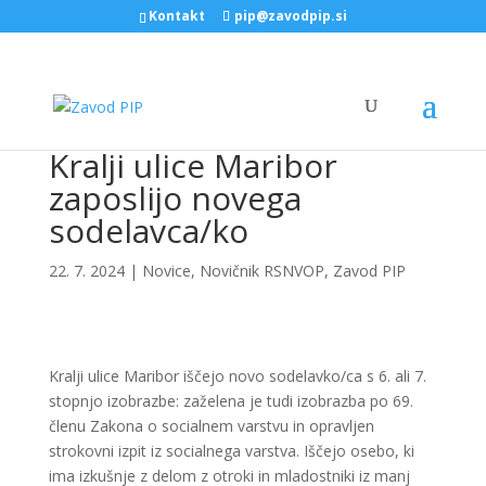
Kontakt
pip@zavodpip.si
Kralji ulice Maribor
zaposlijo novega
sodelavca/ko
22. 7. 2024
|
Novice
,
Novičnik RSNVOP
,
Zavod PIP
Kralji ulice Maribor iščejo novo sodelavko/ca s 6. ali 7.
stopnjo izobrazbe: zaželena je tudi izobrazba po 69.
členu Zakona o socialnem varstvu in opravljen
strokovni izpit iz socialnega varstva. Iščejo osebo, ki
ima izkušnje z delom z otroki in mladostniki iz manj