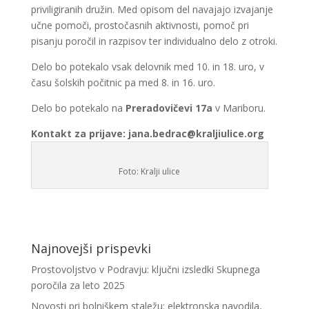
priviligiranih družin. Med opisom del navajajo izvajanje
učne pomoči, prostočasnih aktivnosti, pomoč pri
pisanju poročil in razpisov ter individualno delo z otroki.
Delo bo potekalo vsak delovnik med 10. in 18. uro, v
času šolskih počitnic pa med 8. in 16. uro.
Delo bo potekalo na
Preradovičevi 17a
v Mariboru.
Kontakt za prijave: jana.bedrac@kraljiulice.org
Foto: Kralji ulice
Najnovejši prispevki
Prostovoljstvo v Podravju: ključni izsledki Skupnega
poročila za leto 2025
Novosti pri bolniškem staležu: elektronska navodila,