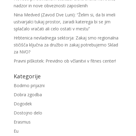
nadzor in nove obveznosti zaposlenih
Nina Medved (Zavod Dve Luni): “Želim si, da bi imeli
ustvarjalci tukaj prostor, zaradi katerega bi se jim
splačalo vračati ali celo ostati v mestu”
Hrbtenica nevladnega sektorja: Zakaj smo regionalna
stičišča ključna za družbo in zakaj potrebujemo Sklad
za NVO?
Pravni piškotek: Previdno ob včlanitvi v fitnes center!
Kategorije
Bodimo prijazni
Dobra zgodba
Dogodek
Dostojno delo
Erasmus
Eu