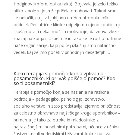
Hodginov limfom, oblika raka). Bojevala je zelo težko
bitko z boleznijo in že pričela omahovati. Takrat smo
se odločili, da ji v Ljubljano na Hemato-onkološki
oddelek Pediatrične klinike odpeljemo njeno kobilo in ji
skušamo vliti nekaj moči in motivacije, da znova zleze
»nazaj na konja«. Uspelo je in tako se je rodilo tudi ime
naše organizacije, kajti po tej izkušnji smo natančno
vedeli, kaj želimo početi v prihodnjih desetletjih …
Kako terapija s pomočjo konja vpliva na
posameznike, ki pri vas poiščejo pomoč? Kdo
so ti posamezniki?
Terapija s pomočjo konja se naslanja na različna
področja – pedagogiko, psihologijo, zdravstvo,
socialno varstvo in zato predstavlja izjemno priložnost
za celostno obravnavo najširšega kroga uporabnikov –
primerna je tako za otroke in mladostnike z
najrazličnejšimi posebnimi potrebami, učence z učnimi,
čustvenimi ali vedenjskimi težavami, kakor tudi za