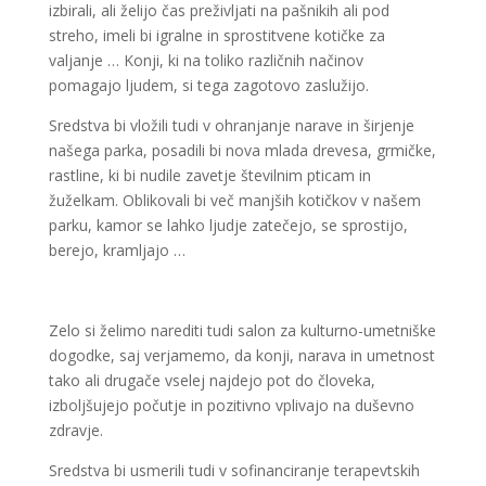
izbirali, ali želijo čas preživljati na pašnikih ali pod
streho, imeli bi igralne in sprostitvene kotičke za
valjanje … Konji, ki na toliko različnih načinov
pomagajo ljudem, si tega zagotovo zaslužijo.
Sredstva bi vložili tudi v ohranjanje narave in širjenje
našega parka, posadili bi nova mlada drevesa, grmičke,
rastline, ki bi nudile zavetje številnim pticam in
žuželkam. Oblikovali bi več manjših kotičkov v našem
parku, kamor se lahko ljudje zatečejo, se sprostijo,
berejo, kramljajo …
Zelo si želimo narediti tudi salon za kulturno-umetniške
dogodke, saj verjamemo, da konji, narava in umetnost
tako ali drugače vselej najdejo pot do človeka,
izboljšujejo počutje in pozitivno vplivajo na duševno
zdravje.
Sredstva bi usmerili tudi v sofinanciranje terapevtskih