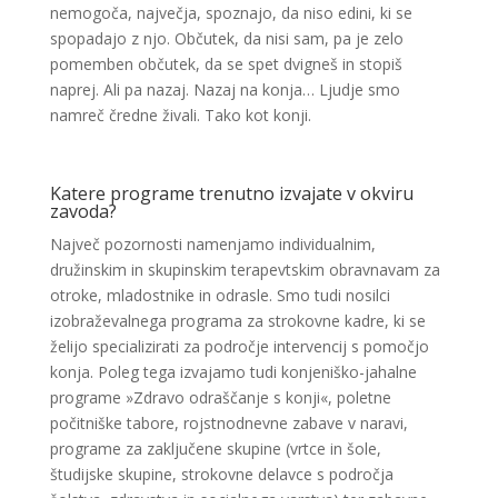
nemogoča, največja, spoznajo, da niso edini, ki se
spopadajo z njo. Občutek, da nisi sam, pa je zelo
pomemben občutek, da se spet dvigneš in stopiš
naprej. Ali pa nazaj. Nazaj na konja… Ljudje smo
namreč čredne živali. Tako kot konji.
Katere programe trenutno izvajate v okviru
zavoda?
Največ pozornosti namenjamo individualnim,
družinskim in skupinskim terapevtskim obravnavam za
otroke, mladostnike in odrasle. Smo tudi nosilci
izobraževalnega programa za strokovne kadre, ki se
želijo specializirati za področje intervencij s pomočjo
konja. Poleg tega izvajamo tudi konjeniško-jahalne
programe »Zdravo odraščanje s konji«, poletne
počitniške tabore, rojstnodnevne zabave v naravi,
programe za zaključene skupine (vrtce in šole,
študijske skupine, strokovne delavce s področja