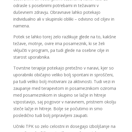
odrasle s posebnimi potrebami in težavami v
duševnem zdravju. Obravnave lahko potekajo
individualno ali v skupinski obliki – odvisno od ciljev in
namena.
Potek se lahko torej zelo razlikuje glede na to, kakšne
težave, motnje, ovire ima posameznik, ki se želi
vključiti v program, pa tudi glede na osebne cilje in
starost uporabnika.
Tovrstne terapije potekajo pretežno v naravi, kjer so
uporabniki običajno veliko bolj spontani in sproščeni,
pa tudi veliko bolj motivirani za aktivnosti. Tudi vezi in
zaupanje med terapevtom in posameznikom oziroma
med posameznikom in skupino se lažje in hitreje
vzpostavijo, saj pogovor v naravnem, pristnem okolju
steče lažje in hitreje. Bolje se počutimo in smo
posledično tudi bolj pripravljeni zaupati.
Učniki TPK so zelo celostni in dosegajo izboljšanje na