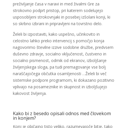
preživljanje časa v naravi in med živalmi Gre za
strokovno podprt pristop, pri katerem sodelujejo
usposobljeni strokovnjaki in posebej izšolani konji, ki
so skrbno izbrani in pripravljeni na tovrstno delo.
Želeli bi izpostaviti, kako uspešno, učinkovito in
celostno lahko preko intervencij s pomočjo konja
nagovorimo številne izzive sodobne družbe, predvsem
duševno zdravje, socialno vključenost, čustveno in
socialno pismenost, odmik od ekranov, izboljšanje
življenjskega sloga, pa tudi premagovanje vse bolj
naraščajočega občutka osamljenosti …Želeli bi več
sistemske podpore programom, ki dokazano pozitivno
vplivajo na posameznike in skupnost in izboljšujejo
kakovost življenja.
Kako bi z besedo opisali odnos med človekom
in konjem?
Konj je običajno tisto veliko, razumevajoče bitje, tako