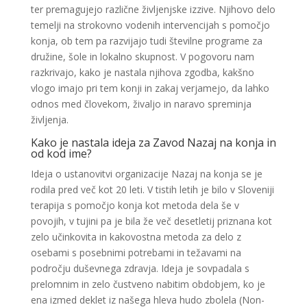
ter premagujejo različne življenjske izzive. Njihovo delo
temelji na strokovno vodenih intervencijah s pomočjo
konja, ob tem pa razvijajo tudi številne programe za
družine, šole in lokalno skupnost. V pogovoru nam
razkrivajo, kako je nastala njihova zgodba, kakšno
vlogo imajo pri tem konji in zakaj verjamejo, da lahko
odnos med človekom, živaljo in naravo spreminja
življenja.
Kako je nastala ideja za Zavod Nazaj na konja in
od kod ime?
Ideja o ustanovitvi organizacije Nazaj na konja se je
rodila pred več kot 20 leti. V tistih letih je bilo v Sloveniji
terapija s pomočjo konja kot metoda dela še v
povojih, v tujini pa je bila že več desetletij priznana kot
zelo učinkovita in kakovostna metoda za delo z
osebami s posebnimi potrebami in težavami na
področju duševnega zdravja. Ideja je sovpadala s
prelomnim in zelo čustveno nabitim obdobjem, ko je
ena izmed deklet iz našega hleva hudo zbolela (Non-