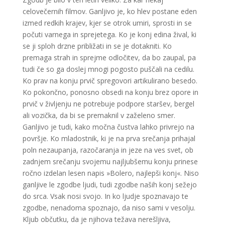
celovečernih filmov. Ganljivo je, ko hlev postane eden
izmed redkih krajev, kjer se otrok umiri, sprosti in se
počuti varnega in sprejetega. Ko je konj edina žival, ki
se ji sploh drzne približati in se je dotakniti. Ko
premaga strah in sprejme odločitev, da bo zaupal, pa
tudi če so ga doslej mnogi pogosto puščali na cedilu.
Ko prav na konju prvič spregovori artikulirano besedo.
Ko pokončno, ponosno obsedi na konju brez opore in
prvič v življenju ne potrebuje podpore staršev, bergel
ali vozička, da bi se premaknil v zaželeno smer.
Ganljivo je tudi, kako močna čustva lahko privrejo na
površje. Ko mladostnik, ki je na prva srečanja prihajal
poln nezaupanja, razočaranja in jeze na ves svet, ob
zadnjem srečanju svojemu najljubšemu konju prinese
ročno izdelan lesen napis »Bolero, najlepši konj«. Niso
ganljive le zgodbe ljudi, tudi zgodbe naših konj sežejo
do srca. Vsak nosi svojo. In ko ljudje spoznavajo te
zgodbe, nenadoma spoznajo, da niso sami v vesolju.
Kljub občutku, da je njihova težava nerešljiva,