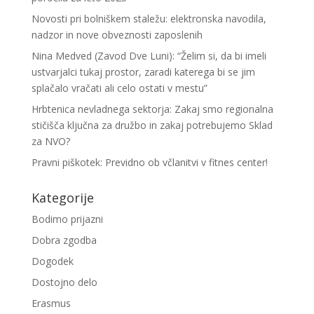
Novosti pri bolniškem staležu: elektronska navodila,
nadzor in nove obveznosti zaposlenih
Nina Medved (Zavod Dve Luni): “Želim si, da bi imeli
ustvarjalci tukaj prostor, zaradi katerega bi se jim
splačalo vračati ali celo ostati v mestu”
Hrbtenica nevladnega sektorja: Zakaj smo regionalna
stičišča ključna za družbo in zakaj potrebujemo Sklad
za NVO?
Pravni piškotek: Previdno ob včlanitvi v fitnes center!
Kategorije
Bodimo prijazni
Dobra zgodba
Dogodek
Dostojno delo
Erasmus