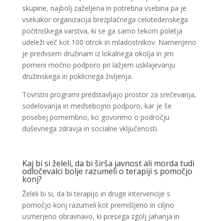
skupine, najbolj zaželjena in potrebna vsebina pa je
vsekakor organizacija brezplačnega celotedenskega
počitniškega varstva, ki se ga samo tekom poletja
udeleži več kot 100 otrok in mladostnikov. Namenjeno
je predvsem družinam iz lokalnega okolja in jim
pomeni močno podporo pri lažjem usklajevanju
družinskega in poklicnega življenja.
Tovrstni programi predstavljajo prostor za srečevanja,
sodelovanja in medsebojno podporo, kar je še
posebej pomembno, ko govorimo o področju
duševnega zdravja in socialne vključenosti.
Kaj bi si želeli, da bi širša javnost ali morda tudi
odločevalci bolje razumeli o terapiji s pomočjo
konj?
Želeli bi si, da bi terapijo in druge intervencije s
pomočjo konj razumeli kot premišljeno in ciljno
usmerjeno obravnavo, ki presega zgolj jahanja in