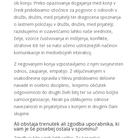
ob konju. Preko opazovanja dogajanja med konji v
čredi pridobivamo iztočnice za pogovor o odnosih v
družbi, družini, med prijatelji ter dragocena spoznanja
o lastnem položaju v družbi, družini, med prijatelji;
raziskujemo in ozaveščamo lahko naše vrednote,
želje, vzorce čustvovanja in mišljenja, konflikte,
strahove itd. ter se nato učimo ustreznejših načinov
komunikacije in medsebojnih interakcij.
Z negovanjem konja vzpostavljamo z njim svojevrsten
odnos, zaupanje, empatijo. Z vključevanjem v
vsakodnevna opravila v hlevu pridobivamo delovne
navade in osebno disciplino, krepimo občutek
odgovornosti do drugih živih bitij ter se učimo boljše
samoorganizacije, hkrati pa oblikujemo odnose
navezanosti in prijateljstva s konjem in drugimi člani
skupine.
Ali obstaja trenutek ali zgodba uporabnika, ki
vam je še posebej ostala v spominu?
Zgodb je bilo v teh letih veliko. Za kar nekaj