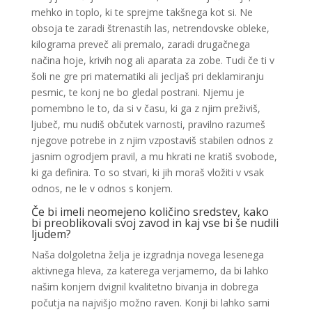
mehko in toplo, ki te sprejme takšnega kot si. Ne
obsoja te zaradi štrenastih las, netrendovske obleke,
kilograma preveč ali premalo, zaradi drugačnega
načina hoje, krivih nog ali aparata za zobe. Tudi če ti v
šoli ne gre pri matematiki ali jecljaš pri deklamiranju
pesmic, te konj ne bo gledal postrani. Njemu je
pomembno le to, da si v času, ki ga z njim preživiš,
ljubeč, mu nudiš občutek varnosti, pravilno razumeš
njegove potrebe in z njim vzpostaviš stabilen odnos z
jasnim ogrodjem pravil, a mu hkrati ne kratiš svobode,
ki ga definira. To so stvari, ki jih moraš vložiti v vsak
odnos, ne le v odnos s konjem.
Če bi imeli neomejeno količino sredstev, kako
bi preoblikovali svoj zavod in kaj vse bi še nudili
ljudem?
Naša dolgoletna želja je izgradnja novega lesenega
aktivnega hleva, za katerega verjamemo, da bi lahko
našim konjem dvignil kvalitetno bivanja in dobrega
počutja na najvišjo možno raven. Konji bi lahko sami