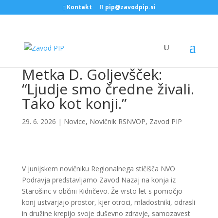
Kontakt
pip@zavodpip.si
Metka D. Goljevšček:
“Ljudje smo čredne živali.
Tako kot konji.”
29. 6. 2026
|
Novice
,
Novičnik RSNVOP
,
Zavod PIP
V junijskem novičniku Regionalnega stičišča NVO
Podravja predstavljamo Zavod Nazaj na konja iz
Starošinc v občini Kidričevo. Že vrsto let s pomočjo
konj ustvarjajo prostor, kjer otroci, mladostniki, odrasli
in družine krepijo svoje duševno zdravje, samozavest