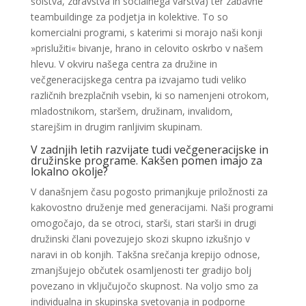
šolstva, zdravstva in socialnega varstva) ter zabavne
teambuildinge za podjetja in kolektive. To so
komercialni programi, s katerimi si morajo naši konji
»prislužiti« bivanje, hrano in celovito oskrbo v našem
hlevu. V okviru našega centra za družine in
večgeneracijskega centra pa izvajamo tudi veliko
različnih brezplačnih vsebin, ki so namenjeni otrokom,
mladostnikom, staršem, družinam, invalidom,
starejšim in drugim ranljivim skupinam.
V zadnjih letih razvijate tudi večgeneracijske in
družinske programe. Kakšen pomen imajo za
lokalno okolje?
V današnjem času pogosto primanjkuje priložnosti za
kakovostno druženje med generacijami. Naši programi
omogočajo, da se otroci, starši, stari starši in drugi
družinski člani povezujejo skozi skupno izkušnjo v
naravi in ob konjih. Takšna srečanja krepijo odnose,
zmanjšujejo občutek osamljenosti ter gradijo bolj
povezano in vključujočo skupnost. Na voljo smo za
individualna in skupinska svetovanja in podporne