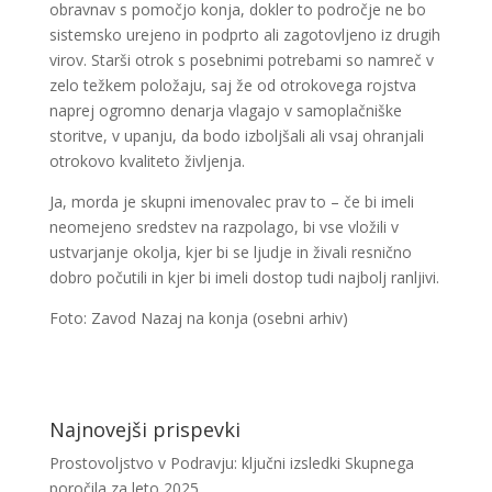
obravnav s pomočjo konja, dokler to področje ne bo
sistemsko urejeno in podprto ali zagotovljeno iz drugih
virov. Starši otrok s posebnimi potrebami so namreč v
zelo težkem položaju, saj že od otrokovega rojstva
naprej ogromno denarja vlagajo v samoplačniške
storitve, v upanju, da bodo izboljšali ali vsaj ohranjali
otrokovo kvaliteto življenja.
Ja, morda je skupni imenovalec prav to – če bi imeli
neomejeno sredstev na razpolago, bi vse vložili v
ustvarjanje okolja, kjer bi se ljudje in živali resnično
dobro počutili in kjer bi imeli dostop tudi najbolj ranljivi.
Foto: Zavod Nazaj na konja (osebni arhiv)
Najnovejši prispevki
Prostovoljstvo v Podravju: ključni izsledki Skupnega
poročila za leto 2025