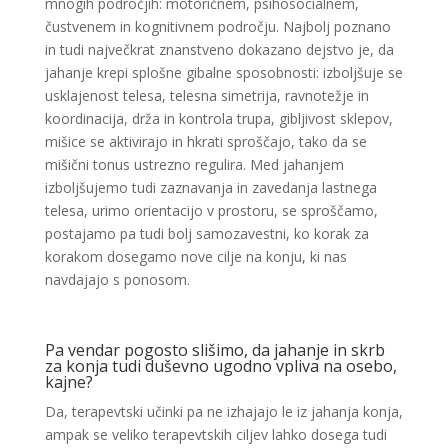
mnogih področjih: motoričnem, psihosocialnem,
čustvenem in kognitivnem področju. Najbolj poznano
in tudi največkrat znanstveno dokazano dejstvo je, da
jahanje krepi splošne gibalne sposobnosti: izboljšuje se
usklajenost telesa, telesna simetrija, ravnotežje in
koordinacija, drža in kontrola trupa, gibljivost sklepov,
mišice se aktivirajo in hkrati sproščajo, tako da se
mišični tonus ustrezno regulira. Med jahanjem
izboljšujemo tudi zaznavanja in zavedanja lastnega
telesa, urimo orientacijo v prostoru, se sproščamo,
postajamo pa tudi bolj samozavestni, ko korak za
korakom dosegamo nove cilje na konju, ki nas
navdajajo s ponosom.
Pa vendar pogosto slišimo, da jahanje in skrb
za konja tudi duševno ugodno vpliva na osebo,
kajne?
Da, terapevtski učinki pa ne izhajajo le iz jahanja konja,
ampak se veliko terapevtskih ciljev lahko dosega tudi