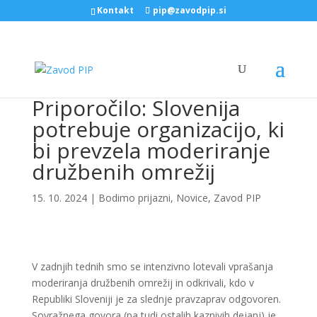
Kontakt
pip@zavodpip.si
Priporočilo: Slovenija
potrebuje organizacijo, ki
bi prevzela moderiranje
družbenih omrežij
15. 10. 2024
|
Bodimo prijazni
,
Novice
,
Zavod PIP
V zadnjih tednih smo se intenzivno lotevali vprašanja
moderiranja družbenih omrežij in odkrivali, kdo v
Republiki Sloveniji je za slednje pravzaprav odgovoren.
Sovražnega govora (pa tudi ostalih kaznivih dejanj) je