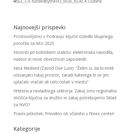
Najnovejši prispevki
Prostovoljstvo v Podravju: ključni izsledki Skupnega
poročila za leto 2025
Novosti pri bolniškem staležu: elektronska navodila,
nadzor in nove obveznosti zaposlenih
Nina Medved (Zavod Dve Luni): “Želim si, da bi imeli
ustvarjalci tukaj prostor, zaradi katerega bi se jim
splačalo vračati ali celo ostati v mestu”
Hrbtenica nevladnega sektorja: Zakaj smo regionalna
stičišča ključna za družbo in zakaj potrebujemo Sklad
za NVO?
Pravni piškotek: Previdno ob včlanitvi v fitnes center!
Kategorije