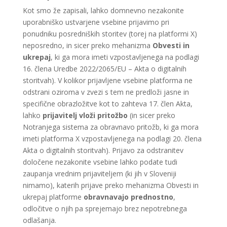
Kot smo že zapisali, lahko domnevno nezakonite
uporabniško ustvarjene vsebine prijavimo pri
ponudniku posredniških storitev (torej na platformi X)
neposredno, in sicer preko mehanizma
Obvesti in
ukrepaj
, ki ga mora imeti vzpostavljenega na podlagi
16. člena Uredbe 2022/2065/EU – Akta o digitalnih
storitvah). V kolikor prijavljene vsebine platforma ne
odstrani oziroma v zvezi s tem ne predloži jasne in
specifične obrazložitve kot to zahteva 17. člen Akta,
lahko
prijavitelj vloži pritožbo
(in sicer preko
Notranjega sistema za obravnavo pritožb, ki ga mora
imeti platforma X vzpostavljenega na podlagi 20. člena
Akta o digitalnih storitvah). Prijavo za odstranitev
določene nezakonite vsebine lahko podate tudi
zaupanja vrednim prijaviteljem (ki jih v Sloveniji
nimamo), katerih prijave preko mehanizma Obvesti in
ukrepaj platforme
obravnavajo prednostno
,
odločitve o njih pa sprejemajo brez nepotrebnega
odlašanja.