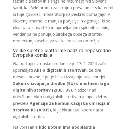
raznih dialektov in slenga ne razumejo niti Slovenci
sami, kaj šele orodja za strojno prevajanje, s katerimi
si tuje govoreči moderatorji največkrat pomagajo. V
Sloveniji imamo le manjša podjetja in agencije, ki se
ukvarjajo z analitiko in upravljanjem spletnih vsebin,
vendar pa ne ponujajo širokega obsega storitev
moderiranja vsebin za velika socialna omrežja.
Velike spletne platforme nadzira neposredno
Evropska komisija
Na podlagi evropske uredbe se je 17. 2. 2024 začel
uporabljati
Akt o digitalnih storitvah
, že dva
meseca pozneje pa je bil za izvajanje akta sprejet
Zakon o izvajanju Uredbe (EU) o enotnem trgu
digitalnih storitev (ZIUETDS).
Nadzor nad
določbami Akta o digitalnih storitvah je aprila letos
prevzela
Agencija za komunikacijska omrežja in
storitve RS (AKOS)
, ki je hkrati tudi koordinator
digitalnih storitev.
Na vprašanje
kdo potem ima pooblastila