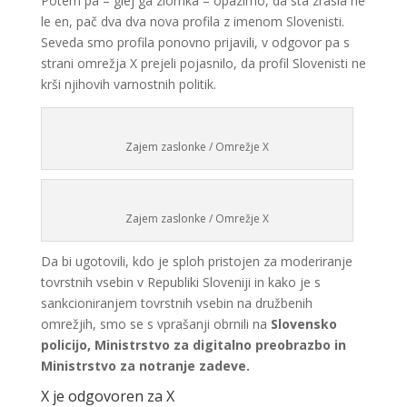
Potem pa – glej ga zlomka – opazimo, da sta zrasla ne
le en, pač dva dva nova profila z imenom Slovenisti.
Seveda smo profila ponovno prijavili, v odgovor pa s
strani omrežja X prejeli pojasnilo, da profil Slovenisti ne
krši njihovih varnostnih politik.
Zajem zaslonke / Omrežje X
Zajem zaslonke / Omrežje X
Da bi ugotovili, kdo je sploh pristojen za moderiranje
tovrstnih vsebin v Republiki Sloveniji in kako je s
sankcioniranjem tovrstnih vsebin na družbenih
omrežjih, smo se s vprašanji obrnili na
Slovensko
policijo,
Ministrstvo za digitalno preobrazbo in
Ministrstvo za notranje zadeve.
X je odgovoren za X