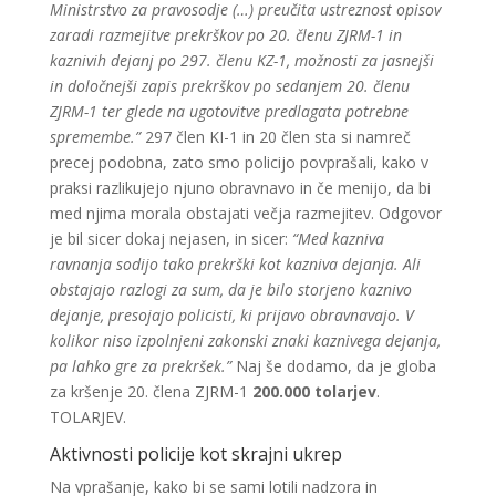
Ministrstvo za pravosodje (…) preučita ustreznost opisov
zaradi razmejitve prekrškov po 20. členu ZJRM-1 in
kaznivih dejanj po 297. členu KZ-1, možnosti za jasnejši
in določnejši zapis prekrškov po sedanjem 20. členu
ZJRM-1 ter glede na ugotovitve predlagata potrebne
spremembe.”
297 člen KI-1 in 20 člen sta si namreč
precej podobna, zato smo policijo povprašali, kako v
praksi razlikujejo njuno obravnavo in če menijo, da bi
med njima morala obstajati večja razmejitev. Odgovor
je bil sicer dokaj nejasen, in sicer:
“Med kazniva
ravnanja sodijo tako prekrški kot kazniva dejanja. Ali
obstajajo razlogi za sum, da je bilo storjeno kaznivo
dejanje, presojajo policisti, ki prijavo obravnavajo. V
kolikor niso izpolnjeni zakonski znaki kaznivega dejanja,
pa lahko gre za prekršek.”
Naj še dodamo, da je globa
za kršenje 20. člena ZJRM-1
200.000 tolarjev
.
TOLARJEV.
Aktivnosti policije kot skrajni ukrep
Na vprašanje, kako bi se sami lotili nadzora in