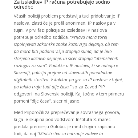
Za izsleditev IP računa potrebujejo sodno
odredbo
Včasih policiji problem predstavlja tudi pridobivanje IP
naslova, zlasti če je profil anonimen, IP naslov pa v
tujini. V prvi fazi policija za izsleditev IP naslova
potrebuje odredbo sodišča.
“Prijava mora torej
izpolnjevati zakonske znake kaznivega dejanja, ob tem
pa mora biti podana višja stopnja suma, da je bilo
storjeno kaznivo dejanje, in sicer stopnja “utemeljenih
razlogov za sum”. Podatke o IP naslovu, ki se nahaja v
Sloveniji, policija prejme od slovenskih ponudnikov
digitalnih storitev. V kolikor pa gre za IP naslove v tujini,
pa lahko traja tudi dlje časa,”
so za Zavod PIP
odgovorili na Slovenski policiji. Kaj točno v tem primeru
pomeni “dlje časa”, sicer ni jasno.
Med Priporočili za preprečevanje sovražnega govora,
ki ga je skupina pod vodstvom Inštituta 8. marec
predala premierju Golobu, je med drugim zapisano
tudi, da naj
“Ministrstvo za notranje zadeve in