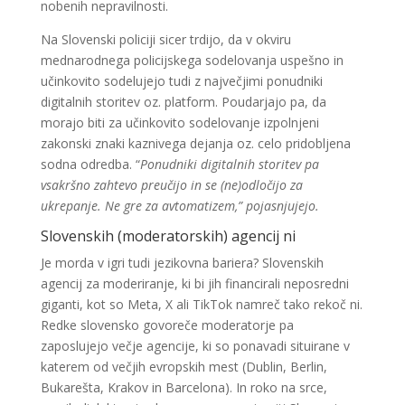
nobenih nepravilnosti.
Na Slovenski policiji sicer trdijo, da v okviru
mednarodnega policijskega sodelovanja uspešno in
učinkovito sodelujejo tudi z največjimi ponudniki
digitalnih storitev oz. platform. Poudarjajo pa, da
morajo biti za učinkovito sodelovanje izpolnjeni
zakonski znaki kaznivega dejanja oz. celo pridobljena
sodna odredba. “
Ponudniki digitalnih storitev pa
vsakršno zahtevo preučijo in se (ne)odločijo za
ukrepanje. Ne gre za avtomatizem,” pojasnjujejo.
Slovenskih (moderatorskih) agencij ni
Je morda v igri tudi jezikovna bariera? Slovenskih
agencij za moderiranje, ki bi jih financirali neposredni
giganti, kot so Meta, X ali TikTok namreč tako rekoč ni.
Redke slovensko govoreče moderatorje pa
zaposlujejo večje agencije, ki so ponavadi situirane v
katerem od večjih evropskih mest (Dublin, Berlin,
Bukarešta, Krakov in Barcelona). In roko na srce,