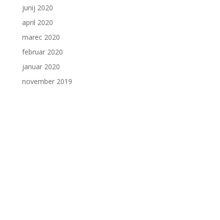
junij 2020
april 2020
marec 2020
februar 2020
januar 2020
november 2019
Stik
Zavod PIP - Pravni in informacijski center Maribor
Gosposvetska cesta 83
2000 Maribor
Poslovni prostori Zavoda PIP se nahajajo na