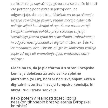
sankcioniranja sovražnega govora na spletu, če bi imeli
vsa potrebna pooblastila in pristojnosti, pa
odgovarjajo, da je policija
“deležnik pri preprečevanju
širjenja sovražnega govora, vendar morajo aktivnosti
policije veljati kot skrajni ukrep. Ko vse ostalo zataji.
Evropska komisija politiko preprečevanja širjenja
sovražnega govora gradi na ozaveščanju, izobraževanju
in odgovornosti ponudnikov digitalnih storitev. Šele ko
vsi mehanizmi niso uspešni, ali gre za konkretno grožnjo
zoper zdravje ali premoženje ljudi, predvideva odziv
policije.”
Glede na to, da je platforma X s strani Evropske
komisije določena za zelo veliko spletno
platformo (VLOP), nadzor nad izvajanjem Akta o
digitalnih storitvah izvaja Evropska komisija, ki
hkrati tudi izreka sankcije.
Kako potem v realnosti doseči izbris
nezakonitih vsebin brez vpletanja Evropske
komisije?