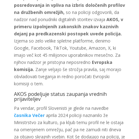
posredovanja in vpliva na izbris določenih profilov
na družbenih omrežjih,
so na policiji odgovorili, da
nadzor nad ponudniki digitalnih storitev izvaja
AKOS, v
primeru izpolnjenih zakonskih znakov kaznivih
dejanj pa predkazenski postopek uvede policija.
Izjema so zelo velike spletne platforme, denimo
Google, Facebook, TikTok, Youtube, Amazon, X, ki
imajo več kot 45 milijonov uporabnikov mesečno. Za
njihov nadzor je pristojna neposredno
Evropska
komisija.
Zanje veljajo še strožja pravila, saj morajo
obvladovati tveganja in redno poročati Evropski
komisiji o tem.
AKOS podeljuje status zaupanja vrednih
prijaviteljev
Pa vendar, profil Slovenisti je glede na navedbe
časnika Večer
aprila 2024 policiji naznanilo že
Ministrstvo za kulturo, pa kljub temu profil ne le ostaja
na omenjenem omrežju, pač pa ne zamudi niti dneva
za objavo skrajnih vsebin. Kot še dodajajo na policiji, je