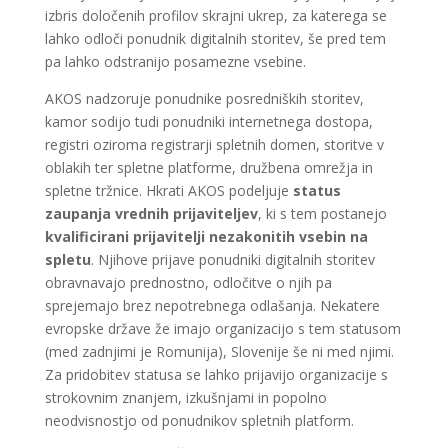
izbris določenih profilov skrajni ukrep, za katerega se
lahko odloči ponudnik digitalnih storitev, še pred tem
pa lahko odstranijo posamezne vsebine.
AKOS nadzoruje ponudnike posredniških storitev,
kamor sodijo tudi ponudniki internetnega dostopa,
registri oziroma registrarji spletnih domen, storitve v
oblakih ter spletne platforme, družbena omrežja in
spletne tržnice. Hkrati AKOS podeljuje
status
zaupanja vrednih prijaviteljev
, ki s tem postanejo
kvalificirani prijavitelji nezakonitih vsebin na
spletu
. Njihove prijave ponudniki digitalnih storitev
obravnavajo prednostno, odločitve o njih pa
sprejemajo brez nepotrebnega odlašanja. Nekatere
evropske države že imajo organizacijo s tem statusom
(med zadnjimi je Romunija), Slovenije še ni med njimi.
Za pridobitev statusa se lahko prijavijo organizacije s
strokovnim znanjem, izkušnjami in popolno
neodvisnostjo od ponudnikov spletnih platform.