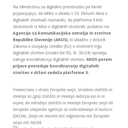
Na Ministrstvu za digitalno preobrazbo pa hkrati
pojasnjujejo, da lahko v skladu s 53. členom Akta o
digitalnih storitvah naznanilo, da platforma X krši
obveznosti iz Akta o digitalnih storitvah, podamo na
Agencijo za komunikacijska omrežja in storitve
Republike Slovenije (AKOS)
, ki skladno z določili
Zakona o izvajanju Uredbe (EU) o enotnem trgu
digitalnih storitev (Uradni list RS, št. 30/24) opravlja
naloge koordinatorja digitalnih storitev.
AKOS potem
prijavo posreduje koordinatorju digitalnih
storitev v državi sedeža platforme X.
Financirano s strani Evropske unije. Izražena stališča in
mnenja so zgolj stališča in mnenja avtorja(-ev) in ni
nujno, da odražajo stališča in mnenja Evropske unije ali
Evropske izvajalske agencije za izobraževanje in kulturo
(EACEA). Zanje ne moreta biti odgovorna niti Evropska
unija niti EACEA.