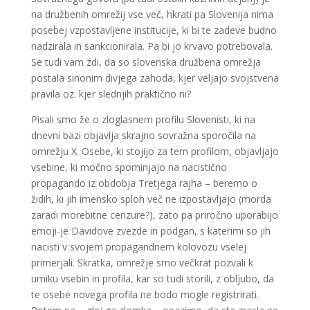
na družbenih omrežij vse več, hkrati pa Slovenija nima
posebej vzpostavljene institucije, ki bi te zadeve budno
nadzirala in sankcionirala. Pa bi jo krvavo potrebovala.
Se tudi vam zdi, da so slovenska družbena omrežja
postala sinonim divjega zahoda, kjer veljajo svojstvena
pravila oz. kjer slednjih praktično ni?
Pisali smo že o zloglasnem profilu Slovenisti, ki na
dnevni bazi objavlja skrajno sovražna sporočila na
omrežju X. Osebe, ki stojijo za tem profilom, objavljajo
vsebine, ki močno spominjajo na nacistično
propagando iz obdobja Tretjega rajha – beremo o
židih, ki jih imensko sploh več ne izpostavljajo (morda
zaradi morebitne cenzure?), zato pa priročno uporabijo
emoji-je Davidove zvezde in podgan, s katerimi so jih
nacisti v svojem propagandnem kolovozu vselej
primerjali. Skratka, omrežje smo večkrat pozvali k
umiku vsebin in profila, kar so tudi storili, z obljubo, da
te osebe novega profila ne bodo mogle registrirati.