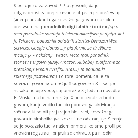
S policije so za Zavod PIP odgovorili, da je
odgovornost za preprečevanje objav in preprečevanje
širjenja nezakonitega sovražnega govora na spletu
predvsem na
ponudnikih digitalnih storitev
(op.p.:
med ponudnike spadajo telekomunikacijska podjetja, kot
je Telekom; ponudniki oblačnih storitev (Amazon Web
Services, Google Clouds …); platforme za družbene
medije (X – nekdanji Twitter, Meta ipd), ponudniki
storitev e-trgovin (eBay, Amazon, Alibaba), platforme za
pretakanje vsebin (Netflix, HBO…), in ponudniki
spletnega gostovanja.)
To torej pomeni, da je za
sovražni govor na omrežju X odgovoren X – kar pa
nekako ne pije vode, saj omrežje X glede na navedbe
E. Muska, da bo na omrežju X prioritiziral svobodo
govora, kar je vodilo tudi do ponovnega aktiviranja
računov, ki so bili prej trajno blokirani, sovražnega
govora in simbolike (velikokrat) ne odstranjuje. Slednje
se je pokazalo tudi v našem primeru, ko smo profil po
vnovični registraciji prijavili še enkrat, X pa ni odkril