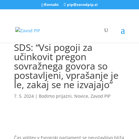
Kontakt
pip@zavodpip.si
SDS: “Vsi pogoji za
učinkovit pregon
sovražnega govora so
postavljeni, vprašanje je
le, zakaj se ne izvajajo”
7. 5. 2024
|
Bodimo prijazni
,
Novice
,
Zavod PIP
Čas volitev v Evropski parlament se neustavljivo bliža