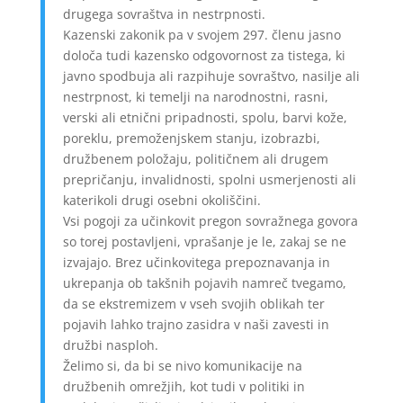
drugega sovraštva in nestrpnosti.
Kazenski zakonik pa v svojem 297. členu jasno
določa tudi kazensko odgovornost za tistega, ki
javno spodbuja ali razpihuje sovraštvo, nasilje ali
nestrpnost, ki temelji na narodnostni, rasni,
verski ali etnični pripadnosti, spolu, barvi kože,
poreklu, premoženjskem stanju, izobrazbi,
družbenem položaju, političnem ali drugem
prepričanju, invalidnosti, spolni usmerjenosti ali
katerikoli drugi osebni okoliščini.
Vsi pogoji za učinkovit pregon sovražnega govora
so torej postavljeni, vprašanje je le, zakaj se ne
izvajajo. Brez učinkovitega prepoznavanja in
ukrepanja ob takšnih pojavih namreč tvegamo,
da se ekstremizem v vseh svojih oblikah ter
pojavih lahko trajno zasidra v naši zavesti in
družbi nasploh.
Želimo si, da bi se nivo komunikacije na
družbenih omrežjih, kot tudi v politiki in