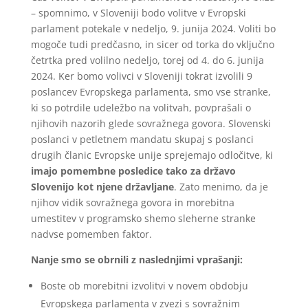
– spomnimo, v Sloveniji bodo volitve v Evropski
parlament potekale v nedeljo, 9. junija 2024. Voliti bo
mogoče tudi predčasno, in sicer od torka do vključno
četrtka pred volilno nedeljo, torej od 4. do 6. junija
2024. Ker bomo volivci v Sloveniji tokrat izvolili 9
poslancev Evropskega parlamenta, smo vse stranke,
ki so potrdile udeležbo na volitvah, povprašali o
njihovih nazorih glede sovražnega govora. Slovenski
poslanci v petletnem mandatu skupaj s poslanci
drugih članic Evropske unije sprejemajo odločitve, ki
imajo pomembne posledice tako za državo
Slovenijo kot njene državljane
. Zato menimo, da je
njihov vidik sovražnega govora in morebitna
umestitev v programsko shemo sleherne stranke
nadvse pomemben faktor.
Nanje smo se obrnili z naslednjimi vprašanji:
Boste ob morebitni izvolitvi v novem obdobju
Evropskega parlamenta v zvezi s sovražnim