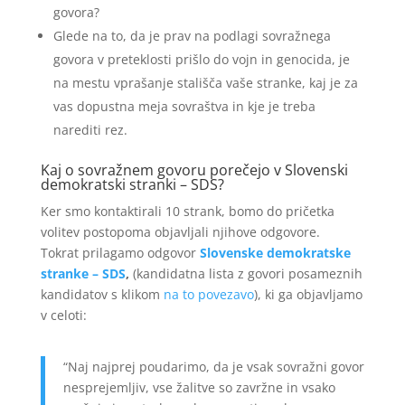
govora?
Glede na to, da je prav na podlagi sovražnega
govora v preteklosti prišlo do vojn in genocida, je
na mestu vprašanje stališča vaše stranke, kaj je za
vas dopustna meja sovraštva in kje je treba
narediti rez.
Kaj o sovražnem govoru porečejo v Slovenski
demokratski stranki – SDS?
Ker smo kontaktirali 10 strank, bomo do pričetka
volitev postopoma objavljali njihove odgovore.
Tokrat prilagamo odgovor
Slovenske demokratske
stranke – SDS
,
(kandidatna lista z govori posameznih
kandidatov s klikom
na to povezavo
), ki ga objavljamo
v celoti:
“Naj najprej poudarimo, da je vsak sovražni govor
nesprejemljiv, vse žalitve so zavržne in vsako