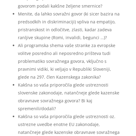
govorom podali kakšne željene smernice?
Menite, da lahko sovražni govor (ki sicer bazira na
predsodkih in diskriminaciji) vpliva na empatijo,
pristranskost in odločitve, zlasti, kadar zadeva
ranljive skupine (Romi, invalidi, begunci …)?
Ali programska shema vaše stranke za evropske
volitve posredno ali neposredno prišteva tudi
problematiko sovražnega govora, vključno s
pravnimi vidiki, ki veljajo v Republiki Sloveniji,
glede na 297. člen Kazenskega zakonika?
Kakšna so vaša priporočila glede ustreznosti
slovenske zakonodaje, natančneje glede kazenske
obravnave sovražnega govora? Bi kaj
spremenili/dodali?
Kakšna so vaša priporočila glede ustreznosti oz.
ustrezne uvedbe enotne EU zakonodaje,
natančneje glede kazenske obravnave sovražnega