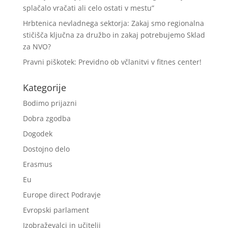
splačalo vračati ali celo ostati v mestu”
Hrbtenica nevladnega sektorja: Zakaj smo regionalna
stičišča ključna za družbo in zakaj potrebujemo Sklad
za NVO?
Pravni piškotek: Previdno ob včlanitvi v fitnes center!
Kategorije
Bodimo prijazni
Dobra zgodba
Dogodek
Dostojno delo
Erasmus
Eu
Europe direct Podravje
Evropski parlament
Izobraževalci in učitelji