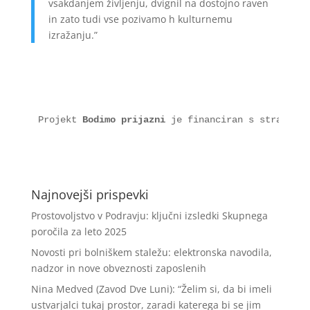
vsakdanjem življenju, dvignil na dostojno raven
in zato tudi vse pozivamo h kulturnemu
izražanju.”
Projekt 
Bodimo prijazni
 je financiran s strani Ev
Najnovejši prispevki
Prostovoljstvo v Podravju: ključni izsledki Skupnega
poročila za leto 2025
Novosti pri bolniškem staležu: elektronska navodila,
nadzor in nove obveznosti zaposlenih
Nina Medved (Zavod Dve Luni): “Želim si, da bi imeli
ustvarjalci tukaj prostor, zaradi katerega bi se jim