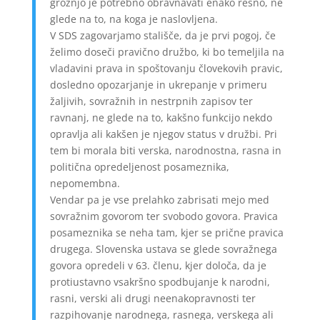
grožnjo je potrebno obravnavati enako resno, ne
glede na to, na koga je naslovljena.
V SDS zagovarjamo stališče, da je prvi pogoj, če
želimo doseči pravično družbo, ki bo temeljila na
vladavini prava in spoštovanju človekovih pravic,
dosledno opozarjanje in ukrepanje v primeru
žaljivih, sovražnih in nestrpnih zapisov ter
ravnanj, ne glede na to, kakšno funkcijo nekdo
opravlja ali kakšen je njegov status v družbi. Pri
tem bi morala biti verska, narodnostna, rasna in
politična opredeljenost posameznika,
nepomembna.
Vendar pa je vse prelahko zabrisati mejo med
sovražnim govorom ter svobodo govora. Pravica
posameznika se neha tam, kjer se prične pravica
drugega. Slovenska ustava se glede sovražnega
govora opredeli v 63. členu, kjer določa, da je
protiustavno vsakršno spodbujanje k narodni,
rasni, verski ali drugi neenakopravnosti ter
razpihovanje narodnega, rasnega, verskega ali