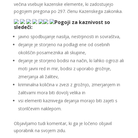
večina vsebuje kazenske elemente, ki zadostujejo
pogojem pregona po 297. členu Kazenskega zakonika.
Pogoji za kaznivost so
sledeči:
javno spodbujanje nasilja, nestrpnosti in sovraštva,
dejanje je storjeno na podlagi ene od osebnih
okoliščin posameznika ali skupine,
dejanje je storjeno bodisi na način, ki lahko ogrozi ali
moti javni red in mir, bodisi z uporabo grožnje,
zmerjanja ali žalitev,
kriminalna količina v zvezi z grožnjo, zmerjanjem in
žalitvami mora biti dovolj velika in
vsi elementi kaznivega dejanja morajo biti zajeti s
storilčevim naklepom.
Objavljamo tudi komentar, ki ga je ločeno objavil
uporabnik na svojem zidu.