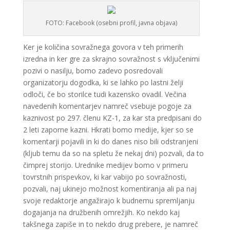
FOTO: Facebook (osebni profil, javna objava)
Ker je količina sovražnega govora v teh primerih
izredna in ker gre za skrajno sovražnost s vključenimi
pozivi o nasilju, bomo zadevo posredovali
organizatorju dogodka, ki se lahko po lastni želji
odloči, če bo storilce tudi kazensko ovadil. Večina
navedenih komentarjev namreč vsebuje pogoje za
kaznivost po 297. členu KZ-1, za kar sta predpisani do
2 leti zaporne kazni. Hkrati bomo medije, kjer so se
komentarji pojavili in ki do danes niso bili odstranjeni
(kljub temu da so na spletu že nekaj dni) pozvali, da to
čimprej storijo. Urednike medijev bomo v primeru
tovrstnih prispevkov, ki kar vabijo po sovražnosti,
pozvali, naj ukinejo možnost komentiranja ali pa naj
svoje redaktorje angažirajo k budnemu spremljanju
dogajanja na družbenih omrežjih. Ko nekdo kaj
takšnega zapiše in to nekdo drug prebere, je namreč