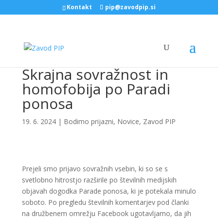
Kontakt
pip@zavodpip.si
Skrajna sovražnost in
homofobija po Paradi
ponosa
19. 6. 2024
|
Bodimo prijazni
,
Novice
,
Zavod PIP
Prejeli smo prijavo sovražnih vsebin, ki so se s
svetlobno hitrostjo razširile po številnih medijskih
objavah dogodka Parade ponosa, ki je potekala minulo
soboto. Po pregledu številnih komentarjev pod članki
na družbenem omrežju Facebook ugotavljamo, da jih