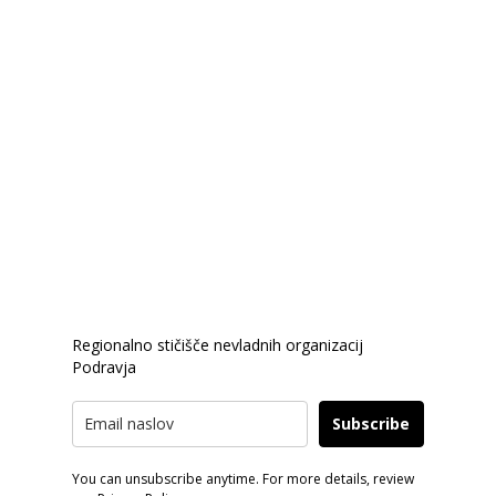
Po predhodnem dogovoru
Zavod PIP
je nosilec statusa v javnem interesu
Ministrstva za javno upravo in nosilec statusa v javnem
interesu na področju mladinskega sektorja.
PRIJAVA E-NOVICE
Regionalno stičišče nevladnih organizacij
Podravja
Subscribe
You can unsubscribe anytime. For more details, review