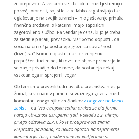
že prepozno. Zavedamo se, da spletni mediji stremijo
po večji branosti, saj si le tako lahko zagotavljajo tudi
oglaševanje na svojih straneh – in oglaševanje prinaša
finančna sredstva, s katerimi imajo zaposleni
zagotovljeno službo. Pa vendar je cena, ki jo je treba
za slednje plačati, previsoka. Mar bomo dopustili, da
socialna omrežja postanejo greznica sovražnosti
človeštva? Bomo dopustili, da so slednjemu
prepuščeni tudi mladi, ki tovrstne objave preberejo in
se nanje privadijo do te mere, da postanejo nekaj
vsakdanjega in sprejemljivega?
Ob tem smo preverili tudi navedbo uredništva medija
Žurnal, ki so nam v primeru sovražnega govora med
komentarji enega njihovih člankov
v odgovor nedavno
zapisali
, da
“vsa evropska sodna praksa za platforme
navaja obveznost ukrepanja (tudi v skladu z 2. alinejo
prvega odstavka ZEPT), ko je protipravnost znana.
Preprosto povedano, ko nekdo opozori na neprimerne
komentarje. Torej moderiranje na platformah ni