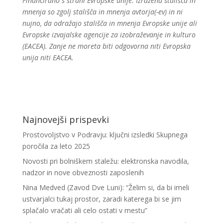
Financirano s strani Evropske unije. Izražena stališča in
mnenja so zgolj stališča in mnenja avtorja(-ev) in ni
nujno, da odražajo stališča in mnenja Evropske unije ali
Evropske izvajalske agencije za izobraževanje in kulturo
(EACEA). Zanje ne moreta biti odgovorna niti Evropska
unija niti EACEA.
Najnovejši prispevki
Prostovoljstvo v Podravju: ključni izsledki Skupnega
poročila za leto 2025
Novosti pri bolniškem staležu: elektronska navodila,
nadzor in nove obveznosti zaposlenih
Nina Medved (Zavod Dve Luni): “Želim si, da bi imeli
ustvarjalci tukaj prostor, zaradi katerega bi se jim
splačalo vračati ali celo ostati v mestu”