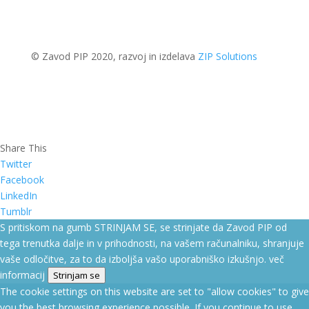
© Zavod PIP 2020, razvoj in izdelava
ZIP Solutions
Share This
Twitter
Facebook
LinkedIn
Tumblr
S pritiskom na gumb STRINJAM SE, se strinjate da Zavod PIP od
tega trenutka dalje in v prihodnosti, na vašem računalniku, shranjuje
vaše odločitve, za to da izboljša vašo uporabniško izkušnjo.
več
informacij
Strinjam se
The cookie settings on this website are set to "allow cookies" to give
you the best browsing experience possible. If you continue to use