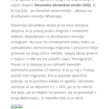
zaprti skupini
Slovenske obrambne straže (SOS)
, ki
bi naj bila – po besedah anonimneža – aktivna na
družbenem omrežju Whatsapp.
Slovenska obrambna straža je na novo tvorjena
skupina, ki je precej prahu dvignila z nedavnim
videem, objavljenem na družbenem omrežju
Instagram. Na sicer že umaknjenem videu videu so
zamaskiranci domnevnega migranta s prozorno folijo
privezali na drog ulične svetilke, njegov obraz prekrili
z majico, v roke pa mu položili napis “Remigracija”.
Povod za to dejanje je po njihovih besedah
domnevno posilstvo 27-letnice, ki bi jo naj v Tivoliju
posilili trije migrantje. Kot je pozneje sporočila
policija, se to posilstvo nikdar ni zgodilo, identiteto
storilcev, ki so vključeni v t. i. SOS, pa so že odkrili.
Kot kaže, pa to nikakor ne pomeni, da so prenehali s
svojo aktivnostjo – le nekoliko bolj so jo skrili.