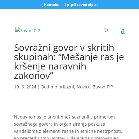
Kontakt
pip@zavodpip.si
Sovražni govor v skritih
skupinah: “Mešanje ras je
kršenje naravnih
zakonov”
10. 6. 2024
|
Bodimo prijazni
,
Novice
,
Zavod PIP
Nedavno nas je anonimnež seznanil s primerom
sovražnega govora in organiziranja poskusa
vandalizma z elementi rasne in etnične nestrpnosti.
Po pregledu smo ugotovili, da gre za dopisovanje v