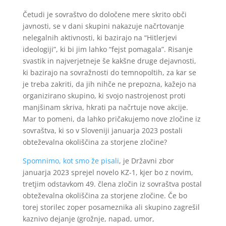
Četudi je sovraštvo do določene mere skrito obči
javnosti, se v dani skupini nakazuje načrtovanje
nelegalnih aktivnosti, ki bazirajo na “Hitlerjevi
ideologiji”, ki bi jim lahko “fejst pomagala”. Risanje
svastik in najverjetneje še kakšne druge dejavnosti,
ki bazirajo na sovražnosti do temnopoltih, za kar se
je treba zakriti, da jih nihče ne prepozna, kažejo na
organizirano skupino, ki svojo nastrojenost proti
manjšinam skriva, hkrati pa načrtuje nove akcije.
Mar to pomeni, da lahko pričakujemo nove zločine iz
sovraštva, ki so v Sloveniji januarja 2023 postali
obteževalna okoliščina za storjene zločine?
Spomnimo, kot smo že pisali
, je Državni zbor
januarja 2023 sprejel novelo KZ-1, kjer bo z novim,
tretjim odstavkom 49. člena zločin iz sovraštva postal
obteževalna okoliščina za storjene zločine. Če bo
torej storilec zoper posameznika ali skupino zagrešil
kaznivo dejanje (grožnje, napad, umor,