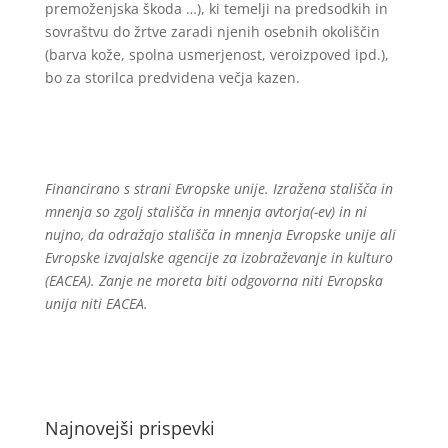
premoženjska škoda …), ki temelji na predsodkih in
sovraštvu do žrtve zaradi njenih osebnih okoliščin
(barva kože, spolna usmerjenost, veroizpoved ipd.),
bo za storilca predvidena večja kazen.
Financirano s strani Evropske unije. Izražena stališča in
mnenja so zgolj stališča in mnenja avtorja(-ev) in ni
nujno, da odražajo stališča in mnenja Evropske unije ali
Evropske izvajalske agencije za izobraževanje in kulturo
(EACEA). Zanje ne moreta biti odgovorna niti Evropska
unija niti EACEA.
Najnovejši prispevki