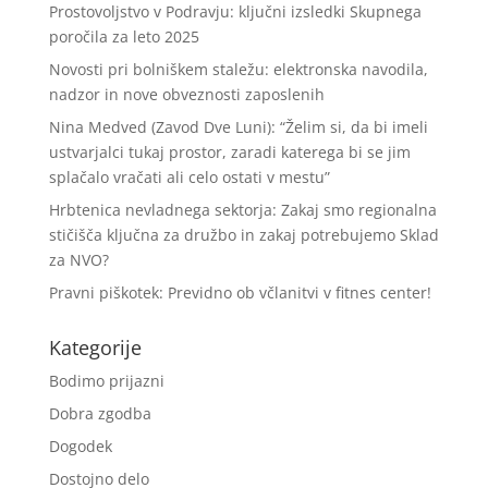
Prostovoljstvo v Podravju: ključni izsledki Skupnega
poročila za leto 2025
Novosti pri bolniškem staležu: elektronska navodila,
nadzor in nove obveznosti zaposlenih
Nina Medved (Zavod Dve Luni): “Želim si, da bi imeli
ustvarjalci tukaj prostor, zaradi katerega bi se jim
splačalo vračati ali celo ostati v mestu”
Hrbtenica nevladnega sektorja: Zakaj smo regionalna
stičišča ključna za družbo in zakaj potrebujemo Sklad
za NVO?
Pravni piškotek: Previdno ob včlanitvi v fitnes center!
Kategorije
Bodimo prijazni
Dobra zgodba
Dogodek
Dostojno delo