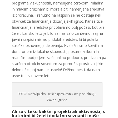
programe v skupnostih, namenjene otrokom, mladim
in mladim družinam bi morala biti namenjena sredstva
iz proračuna. Trenutno na razpisih še ne obstaja nek
okvirček za financiranja doživljajskih igrišč. Kar se tiče
financiranja, sredstva pridobivamo bolj počasi, kot bi si
želeli. Lansko leto je bilo za nas zelo zahtevno, saj na
javnih razpisih nismo pridobili sredstev, ki bi pokrila
stroške osnovnega delovanja. Hvaležni smo številnim
donatorjem iz lokalne skupnosti, posameznikom in
manjšim podjetjem za finančno podporo, predvsem pa
staršem otrok in sosedom za pomoč s prostovoljskim
delom. Skupaj nam je uspelo! Držimo pesti, da nam
uspe tudi v novem letu.
FOTO: Doživljajsko igrišče (peskovnik oz. packalnik) –
Zavod Igrišče
Ali so v teku kakšni projekti ali aktivnosti, s
katerimi bi želeli dodatno seznaniti naše