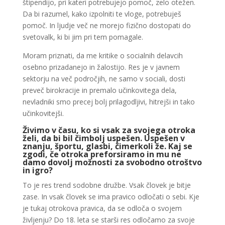
štipendijo, pri kateri potrebujejo pomoč, zelo otežen.
Da bi razumel, kako izpolniti te vloge, potrebuješ
pomoč. In ljudje več ne morejo fizično dostopati do
svetovalk, ki bi jim pri tem pomagale.
Moram priznati, da me kritike o socialnih delavcih
osebno prizadanejo in žalostijo. Res je v javnem
sektorju na več področjih, ne samo v sociali, dosti
preveč birokracije in premalo učinkovitega dela,
nevladniki smo precej bolj prilagodljivi, hitrejši in tako
učinkovitejši.
Živimo v času, ko si vsak za svojega otroka
želi, da bi bil čimbolj uspešen. Uspešen v
znanju, športu, glasbi, čimerkoli že. Kaj se
zgodi, če otroka preforsiramo in mu ne
damo dovolj možnosti za svobodno otroštvo
in igro?
To je res trend sodobne družbe. Vsak človek je bitje
zase. In vsak človek se ima pravico odločati o sebi. Kje
je tukaj otrokova pravica, da se odloča o svojem
življenju? Do 18. leta se starši res odločamo za svoje