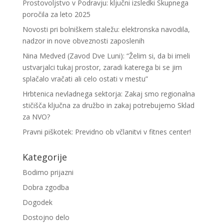
Prostovoljstvo v Podravju: ključni izsledki Skupnega
poročila za leto 2025
Novosti pri bolniškem staležu: elektronska navodila,
nadzor in nove obveznosti zaposlenih
Nina Medved (Zavod Dve Luni): “Želim si, da bi imeli
ustvarjalci tukaj prostor, zaradi katerega bi se jim
splačalo vračati ali celo ostati v mestu”
Hrbtenica nevladnega sektorja: Zakaj smo regionalna
stičišča ključna za družbo in zakaj potrebujemo Sklad
za NVO?
Pravni piškotek: Previdno ob včlanitvi v fitnes center!
Kategorije
Bodimo prijazni
Dobra zgodba
Dogodek
Dostojno delo