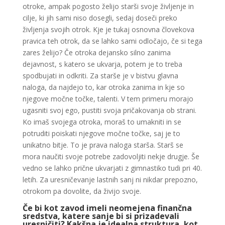
otroke, ampak pogosto želijo starši svoje življenje in
cilje, ki jih sami niso dosegli, sedaj doseči preko
življenja svojih otrok. Kje je tukaj osnovna človekova
pravica teh otrok, da se lahko sami odločajo, če si tega
zares želijo? Če otroka dejansko silno zanima
dejavnost, s katero se ukvarja, potem je to treba
spodbujati in odkriti. Za starše je v bistvu glavna
naloga, da najdejo to, kar otroka zanima in kje so
njegove močne točke, talenti. V tem primeru morajo
ugasniti svoj ego, pustiti svoja pričakovanja ob strani.
Ko imaš svojega otroka, moraš to umakniti in se
potruditi poiskati njegove močne točke, saj je to
unikatno bitje. To je prava naloga starša. Starš se
mora naučiti svoje potrebe zadovoljiti nekje drugje. Še
vedno se lahko prične ukvarjati z gimnastiko tudi pri 40.
letih. Za uresničevanje lastnih sanj ni nikdar prepozno,
otrokom pa dovolite, da živijo svoje.
Če bi kot zavod imeli neomejena finančna
sredstva, katere sanje bi si prizadevali
uresničiti? Kakšna je idealna struktura, kot