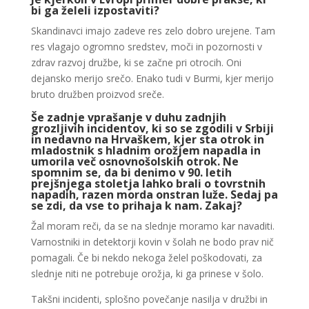
bi ga želeli izpostaviti?
Skandinavci imajo zadeve res zelo dobro urejene. Tam
res vlagajo ogromno sredstev, moči in pozornosti v
zdrav razvoj družbe, ki se začne pri otrocih. Oni
dejansko merijo srečo. Enako tudi v Burmi, kjer merijo
bruto družben proizvod sreče.
Še zadnje vprašanje v duhu zadnjih
grozljivih incidentov, ki so se zgodili v Srbiji
in nedavno na Hrvaškem, kjer sta otrok in
mladostnik s hladnim orožjem napadla in
umorila več osnovnošolskih otrok. Ne
spomnim se, da bi denimo v 90. letih
prejšnjega stoletja lahko brali o tovrstnih
napadih, razen morda onstran luže. Sedaj pa
se zdi, da vse to prihaja k nam. Zakaj?
Žal moram reči, da se na slednje moramo kar navaditi.
Varnostniki in detektorji kovin v šolah ne bodo prav nič
pomagali. Če bi nekdo nekoga želel poškodovati, za
slednje niti ne potrebuje orožja, ki ga prinese v šolo.
Takšni incidenti, splošno povečanje nasilja v družbi in