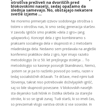
otroštva preživeli na dvoriščih pred
blokovskimi naselji, sedaj opažamo da
slednja samevajo. No, obstajajo nekatere
svetle izjeme …
Ne moremo primerjati izzivov sodobnega otroštva s
tistimi v otroštvu nas, ki smo sedaj generacija staršev.
V zavodu Igrišče smo praktiki »dela z igro« (ang.
»playwork«). Koncept dela z igro kombiniramo s
praksami socialnega dela v skupnosti in z metodami
mladinskega dela. Nedavno sem predavala na angleški
konferenci praktikov dela z igro, kjer imajo razvito
metodologijo že iz 50. let prejšnjega stoletja … To
metodologijo so kasneje posvojili Skandinavci, Nemci,
potem se je pa to razširilo povsod po svetu, razen v
tedaj socialističnih državah. Te države, med njimi tudi
Slovenija, takrat niso potrebovale doživljajskih igrišč,
saj so bile skupnosti povezane. V blokovskih naseljih
sta dejansko tudi hišnik in čistilka skrbela za starejše
otroke, ki so se igrali zunaj. Tudi starši, ki so imeli čas,
so prevzemali vlogo varstva otrok iz vse soseske. In