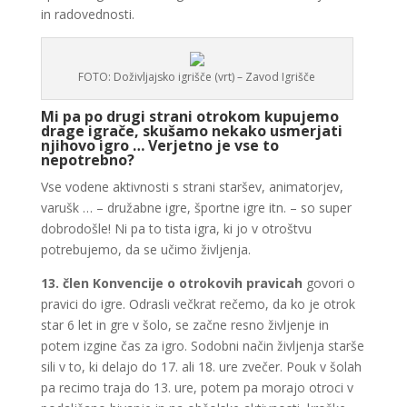
in radovednosti.
FOTO: Doživljajsko igrišče (vrt) – Zavod Igrišče
Mi pa po drugi strani otrokom kupujemo
drage igrače, skušamo nekako usmerjati
njihovo igro … Verjetno je vse to
nepotrebno?
Vse vodene aktivnosti s strani staršev, animatorjev,
varušk … – družabne igre, športne igre itn. – so super
dobrodošle! Ni pa to tista igra, ki jo v otroštvu
potrebujemo, da se učimo življenja.
13. člen Konvencije o otrokovih pravicah
govori o
pravici do igre. Odrasli večkrat rečemo, da ko je otrok
star 6 let in gre v šolo, se začne resno življenje in
potem izgine čas za igro. Sodobni način življenja starše
sili v to, ki delajo do 17. ali 18. ure zvečer. Pouk v šolah
pa recimo traja do 13. ure, potem pa morajo otroci v