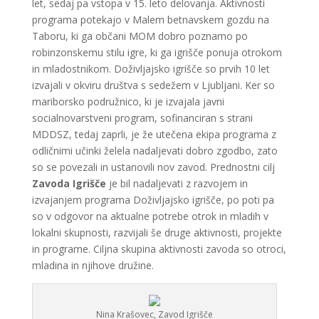
let, sedaj pa vstopa v 15. leto delovanja. Aktivnosti
programa potekajo v Malem betnavskem gozdu na
Taboru, ki ga občani MOM dobro poznamo po
robinzonskemu stilu igre, ki ga igrišče ponuja otrokom
in mladostnikom. Doživljajsko igrišče so prvih 10 let
izvajali v okviru društva s sedežem v Ljubljani. Ker so
mariborsko podružnico, ki je izvajala javni
socialnovarstveni program, sofinanciran s strani
MDDSZ, tedaj zaprli, je že utečena ekipa programa z
odličnimi učinki želela nadaljevati dobro zgodbo, zato
so se povezali in ustanovili nov zavod. Prednostni cilj
Zavoda Igrišče
je bil nadaljevati z razvojem in
izvajanjem programa Doživljajsko igrišče, po poti pa
so v odgovor na aktualne potrebe otrok in mladih v
lokalni skupnosti, razvijali še druge aktivnosti, projekte
in programe. Ciljna skupina aktivnosti zavoda so otroci,
mladina in njihove družine.
Nina Krašovec, Zavod Igrišče