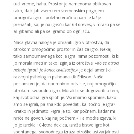
tudi vreme, haha. Prostor je namenoma oblikovan
tako, da kljub vsem tem vremenskim pogojem
omogoča igro – poletno vročino nam je lažje
prenašati, saj je na igrišču kar 64 dreves, v mrazu pa se
ali gibamo ali pa se igramo ob ognjišču.
Naša glavna naloga je ohraniti igro v otroštvu, da
otrokom omogočimo prostor in čas za igro. Nekaj
tako samoumevnega kot je igra, nima pozornosti, ki bi
jo morala imeti in tako izginja iz otroštva.
»Ko se otroci
nehajo igrati, je konec civilizacije,«
je dejal ameriški
razvojni psiholog in psihoanalitik Erikson. Naše
poslanstvo je, da opomnimo odrasle, naj omogočijo
otrokom svobodno igro. Morali bi se dogovoriti o tem,
kaj svobodna igra sploh je. Vsi imamo spomine, kako
smo se igrali, pa zna kdo povedati, kaj točno je igra?
Kratko in jedrnato: »Igra je to, kar počnem, kadar mi
nihče ne govori, kaj naj počnem.« Ta modra izjava, ki
jo je izrekla 10-letna deklica, izraža bistvo igre kot
spontanega, svobodnega izraza otroške ustvarjalnosti