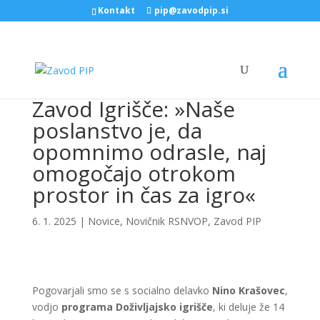
Kontakt
pip@zavodpip.si
Zavod Igrišče: »Naše
poslanstvo je, da
opomnimo odrasle, naj
omogočajo otrokom
prostor in čas za igro«
6. 1. 2025
|
Novice
,
Novičnik RSNVOP
,
Zavod PIP
Pogovarjali smo se s socialno delavko
Nino Krašovec
,
vodjo
programa Doživljajsko igrišče
, ki deluje že 14