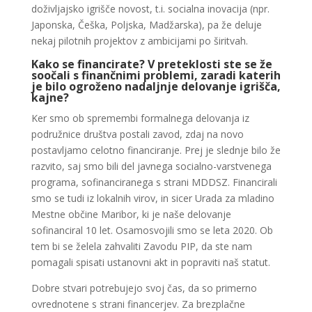
doživljajsko igrišče novost, t.i. socialna inovacija (npr.
Japonska, Češka, Poljska, Madžarska), pa že deluje
nekaj pilotnih projektov z ambicijami po širitvah.
Kako se financirate? V preteklosti ste se že
soočali s finančnimi problemi, zaradi katerih
je bilo ogroženo nadaljnje delovanje igrišča,
kajne?
Ker smo ob spremembi formalnega delovanja iz
podružnice društva postali zavod, zdaj na novo
postavljamo celotno financiranje. Prej je slednje bilo že
razvito, saj smo bili del javnega socialno-varstvenega
programa, sofinanciranega s strani MDDSZ. Financirali
smo se tudi iz lokalnih virov, in sicer Urada za mladino
Mestne občine Maribor, ki je naše delovanje
sofinanciral 10 let. Osamosvojili smo se leta 2020. Ob
tem bi se želela zahvaliti Zavodu PIP, da ste nam
pomagali spisati ustanovni akt in popraviti naš statut.
Dobre stvari potrebujejo svoj čas, da so primerno
ovrednotene s strani financerjev. Za brezplačne