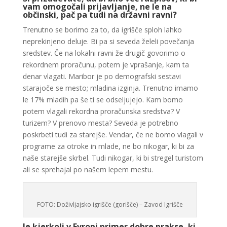
vam omogočali prijavljanje, ne le na
občinski, pač pa tudi na državni ravni?
Trenutno se borimo za to, da igrišče sploh lahko
neprekinjeno deluje. Bi pa si seveda želeli povečanja
sredstev. Če na lokalni ravni že drugič govorimo o
rekordnem proračunu, potem je vprašanje, kam ta
denar vlagati. Maribor je po demografski sestavi
starajoče se mesto; mladina izginja. Trenutno imamo
le 17% mladih pa še ti se odseljujejo. Kam bomo
potem vlagali rekordna proračunska sredstva? V
turizem? V prenovo mesta? Seveda je potrebno
poskrbeti tudi za starejše. Vendar, če ne bomo vlagali v
programe za otroke in mlade, ne bo nikogar, ki bi za
naše starejše skrbel. Tudi nikogar, ki bi stregel turistom
ali se sprehajal po našem lepem mestu.
FOTO: Doživljajsko igrišče (gorišče) – Zavod Igrišče
Je kjerkoli v Evropi primer dobre prakse, ki