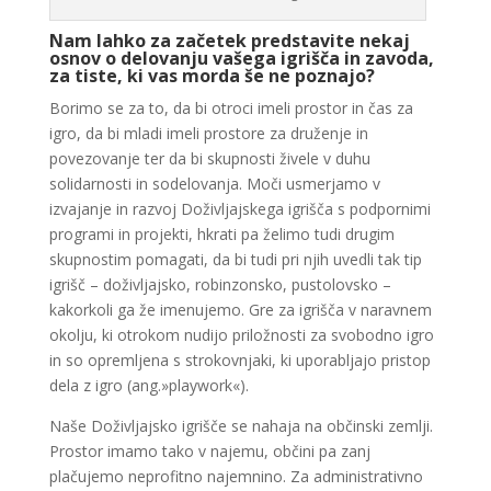
Nam lahko za začetek predstavite nekaj
osnov o delovanju vašega igrišča in zavoda,
za tiste, ki vas morda še ne poznajo?
Borimo se za to, da bi otroci imeli prostor in čas za
igro, da bi mladi imeli prostore za druženje in
povezovanje ter da bi skupnosti živele v duhu
solidarnosti in sodelovanja. Moči usmerjamo v
izvajanje in razvoj Doživljajskega igrišča s podpornimi
programi in projekti, hkrati pa želimo tudi drugim
skupnostim pomagati, da bi tudi pri njih uvedli tak tip
igrišč – doživljajsko, robinzonsko, pustolovsko –
kakorkoli ga že imenujemo. Gre za igrišča v naravnem
okolju, ki otrokom nudijo priložnosti za svobodno igro
in so opremljena s strokovnjaki, ki uporabljajo pristop
dela z igro (ang.»playwork«).
Naše Doživljajsko igrišče se nahaja na občinski zemlji.
Prostor imamo tako v najemu, občini pa zanj
plačujemo neprofitno najemnino. Za administrativno