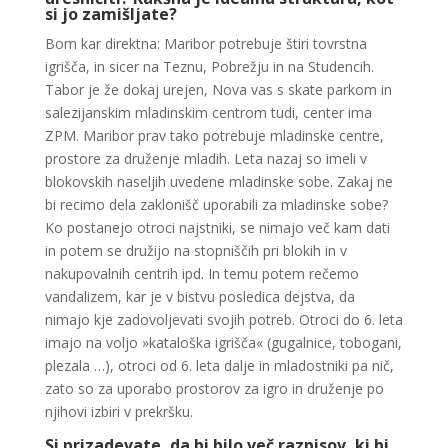
si jo zamišljate?
Bom kar direktna: Maribor potrebuje štiri tovrstna
igrišča, in sicer na Teznu, Pobrežju in na Studencih.
Tabor je že dokaj urejen, Nova vas s skate parkom in
salezijanskim mladinskim centrom tudi, center ima
ZPM. Maribor prav tako potrebuje mladinske centre,
prostore za druženje mladih. Leta nazaj so imeli v
blokovskih naseljih uvedene mladinske sobe. Zakaj ne
bi recimo dela zaklonišč uporabili za mladinske sobe?
Ko postanejo otroci najstniki, se nimajo več kam dati
in potem se družijo na stopniščih pri blokih in v
nakupovalnih centrih ipd. In temu potem rečemo
vandalizem, kar je v bistvu posledica dejstva, da
nimajo kje zadovoljevati svojih potreb. Otroci do 6. leta
imajo na voljo »kataloška igrišča« (gugalnice, tobogani,
plezala …), otroci od 6. leta dalje in mladostniki pa nič,
zato so za uporabo prostorov za igro in druženje po
njihovi izbiri v prekršku.
Si prizadevate, da bi bilo več razpisov, ki bi