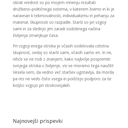
obrat vrednot so po mojem mnenju rezultati
družbeno-političnega sistema, v katerem živimo in ki je
naravnan k tekmovalnosti, individualizmu in pehanju za
material. Skupnosti so razpadle. Starši so pri vzgoji
sami in za slednjo jim zaradi sodobnega načina
življenja zmanjkuje časa.
Pri vzgoji enega otroka je včasih sodelovala celotna
skupnost, sedaj so starši sami, včasih samo en. In ne,
nihče se ne rodi z znanjem, kako najbolje pospremiti
svojega otroka v življenje, vsi se moramo tega naučiti!
Vesela sem, da vedno več staršev ugotavlja, da morda
pa res ne vedo čisto vsega in poiščejo podporo za še
boljšo vzgojo pri strokovnjakih.
Najnovejši prispevki