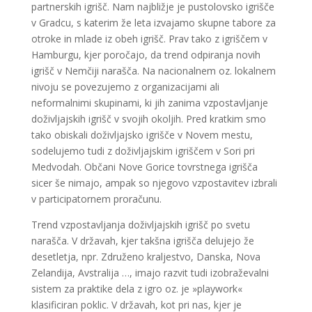
partnerskih igrišč. Nam najbližje je pustolovsko igrišče
v Gradcu, s katerim že leta izvajamo skupne tabore za
otroke in mlade iz obeh igrišč. Prav tako z igriščem v
Hamburgu, kjer poročajo, da trend odpiranja novih
igrišč v Nemčiji narašča. Na nacionalnem oz. lokalnem
nivoju se povezujemo z organizacijami ali
neformalnimi skupinami, ki jih zanima vzpostavljanje
doživljajskih igrišč v svojih okoljih. Pred kratkim smo
tako obiskali doživljajsko igrišče v Novem mestu,
sodelujemo tudi z doživljajskim igriščem v Sori pri
Medvodah. Občani Nove Gorice tovrstnega igrišča
sicer še nimajo, ampak so njegovo vzpostavitev izbrali
v participatornem proračunu.
Trend vzpostavljanja doživljajskih igrišč po svetu
narašča. V državah, kjer takšna igrišča delujejo že
desetletja, npr. Združeno kraljestvo, Danska, Nova
Zelandija, Avstralija …, imajo razvit tudi izobraževalni
sistem za praktike dela z igro oz. je »playwork«
klasificiran poklic. V državah, kot pri nas, kjer je