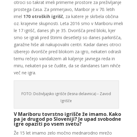
otroci so takrat imeli primerne prostore za preživljanje
prostega časa. Za primerjavo, Maribor je v 70. letih
imel
170 otroških igrišč
, za katere je skrbela občina
oz. krajevne skupnosti. Leta 2016 smo v Mariboru imeli
le 17 igrišč, danes jih je 35. Dvorišča pred bloki, kjer
smo se igrali pred štirimi desetletji so danes parkirišča,
garažne hiše ali nakupovalni centri. Kadar danes otroci
izberejo dvorišče pred blokom za igro, nekateri odrasli
temu rečejo vandalizem ali kaljenje javnega reda in
miru, nekateri pa se čudite, da se dandanes tam nihče
več ne igra.
FOTO: Doživljajsko igrišče (lesna delavnica) – Zavod
Igrišče
V Mariboru tovrstno igrišče že imamo. Kako
pa je drugod po Sloveniji? Je upad svobodne
igre opaziti po vsem svetu?
Že 15 let imamo zelo močno mednarodno mrežo