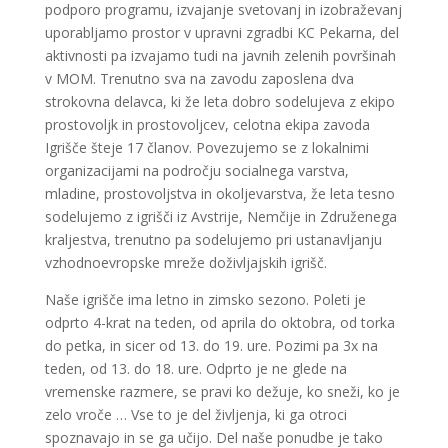
podporo programu, izvajanje svetovanj in izobraževanj
uporabljamo prostor v upravni zgradbi KC Pekarna, del
aktivnosti pa izvajamo tudi na javnih zelenih površinah
v MOM. Trenutno sva na zavodu zaposlena dva
strokovna delavca, ki že leta dobro sodelujeva z ekipo
prostovoljk in prostovoljcev, celotna ekipa zavoda
Igrišče šteje 17 članov. Povezujemo se z lokalnimi
organizacijami na področju socialnega varstva,
mladine, prostovoljstva in okoljevarstva, že leta tesno
sodelujemo z igrišči iz Avstrije, Nemčije in Združenega
kraljestva, trenutno pa sodelujemo pri ustanavljanju
vzhodnoevropske mreže doživljajskih igrišč.
Naše igrišče ima letno in zimsko sezono. Poleti je
odprto 4-krat na teden, od aprila do oktobra, od torka
do petka, in sicer od 13. do 19. ure. Pozimi pa 3x na
teden, od 13. do 18. ure. Odprto je ne glede na
vremenske razmere, se pravi ko dežuje, ko sneži, ko je
zelo vroče … Vse to je del življenja, ki ga otroci
spoznavajo in se ga učijo. Del naše ponudbe je tako