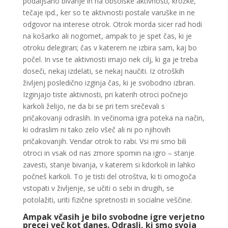
podaljšano bivanje in na obšolske aktivnosti, krožke,
tečaje ipd., ker so te aktivnosti postale varuške in ne
odgovor na interese otrok. Otrok morda sicer rad hodi
na košarko ali nogomet, ampak to je spet čas, ki je
otroku delegiran; čas v katerem ne izbira sam, kaj bo
počel. In vse te aktivnosti imajo nek cilj, ki ga je treba
doseči, nekaj izdelati, se nekaj naučiti. Iz otroških
življenj posledično izginja čas, ki je svobodno izbran.
Izginjajo tiste aktivnosti, pri katerih otroci počnejo
karkoli želijo, ne da bi se pri tem srečevali s
pričakovanji odraslih. In večinoma igra poteka na način,
ki odraslim ni tako zelo všeč ali ni po njihovih
pričakovanjih. Vendar otrok to rabi. Vsi mi smo bili
otroci in vsak od nas zmore spomin na igro – stanje
zavesti, stanje bivanja, v katerem si kdorkoli in lahko
počneš karkoli. To je tisti del otroštva, ki ti omogoča
vstopati v življenje, se učiti o sebi in drugih, se
potolažiti, uriti fizične spretnosti in socialne veščine.
Ampak včasih je bilo svobodne igre verjetno
precej več kot danes. Odrasli, ki smo svoja