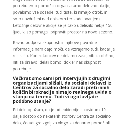
potrebujemo pomoč in organiziramo delovno akcijo,
povabimo vse sosede, tudi tiste, ki nimajo otrok, in
smo navdušeni nad obiskom ter sodelovanjem.
Letošnje delovne akcije se je tako udeležilo nekje 150
ljudi, ki so pomagali pripraviti prostor na novo sezono.
Ravno podpora skupnosti in njihove povratne
informacije nam dajo moči, da vztrajamo tudi, kadar je
res kislo. Konec koncev ne delamo zase, niti za občino,
niti za državo, delali bomo, dokler nas skupnost
potrebuje.
Večkrat smo sami pri intervjujih z drugimi
organizacijami slišali, da socialni delavci iz
Centrov za socialno delo zaradi pretiranih
količin birokracije nimajo realnega uvida o
stanju na terenu. Tudi vi ugotavljate
podobno stanje?
Pri delu opažam, da je od epidemije s covidom-19
dalje dostop do nekaterih storitev Centra za socialno
delo, četudi gre zgolj za vlogo za denarno pomoč ali