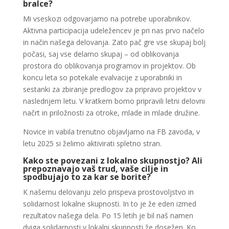
bralce?
Mi vseskozi odgovarjamo na potrebe uporabnikov.
Aktivna participacija udeležencev je pri nas prvo načelo
in način našega delovanja. Zato pač gre vse skupaj bolj
počasi, saj vse delamo skupaj – od oblikovanja
prostora do oblikovanja programov in projektov. Ob
koncu leta so potekale evalvacije z uporabniki in
sestanki za zbiranje predlogov za pripravo projektov v
naslednjem letu. V kratkem bomo pripravili letni delovni
načrt in priložnosti za otroke, mlade in mlade družine.
Novice in vabila trenutno objavljamo na FB zavoda, v
letu 2025 si želimo aktivirati spletno stran.
Kako ste povezani z lokalno skupnostjo? Ali
prepoznavajo vaš trud, vaše cilje in
spodbujajo to za kar se borite?
K našemu delovanju zelo prispeva prostovoljstvo in
solidarnost lokalne skupnosti. In to je že eden izmed
rezultatov našega dela. Po 15 letih je bil naš namen
dviga solidarnosti v lokalni skupnosti že dosežen. Ko