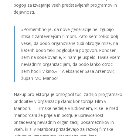
pogoji za izvajanje vseh predstavljenih programov in
dejavnosti.
»Pomembno je, da nove generacije ne izgubijo
stika z zahtevnejšim filmom. Zato sem toliko bolj
vesel, da bodo organizirane tudi okrogle mize, na
katerih bodo tekli poglobljeni pogovori. Ponosen
sem na sodelovanje, ki nam je uspelo. Hvala vsem
nevladnim organizacijam, da bodo lahko otroci
sem hodili v kino.« – Aleksander Saša Arsenovič,
župan MO Maribor
Nakup projektorja je omogočil tudi zadnjo programsko
pridobitev v organizaciji članic konzorcija Film v
Mariboru – Filmske nedelje v lutkovnem, ki se je med
mariborčani že prijela in potrjuje upravičenost
prizadevanj nevladnih organizacij, posameznikov in
vseh, ki si v Mariboru prizadevajo za razvoj filmske