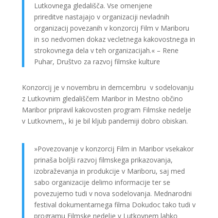
Lutkovnega gledališča. Vse omenjene
prireditve nastajajo v organizaciji nevladnih
organizacij povezanih v konzorcij Film v Mariboru
in so nedvomen dokaz vecletnega kakovostnega in
strokovnega dela v teh organizacijah.« – Rene
Puhar, Društvo za razvoj filmske kulture
Konzorcij je v novembru in demcembru v sodelovanju
z Lutkovnim gledališčem Maribor in Mestno občino
Maribor pripravil kakovosten program Filmske nedelje
v Lutkovnem,, ki je bil kljub pandemiji dobro obiskan.
»Povezovanje v konzorcij Film in Maribor vsekakor
prinaša boljši razvoj filmskega prikazovanja,
izobraževanja in produkcije v Mariboru, saj med
sabo organizacije delimo informacije ter se
povezujemo tudi v nova sodelovanja. Mednarodni
festival dokumentarnega filma Dokudoc tako tudi v
programu Filmske nedelje v Lutkovnem lahko