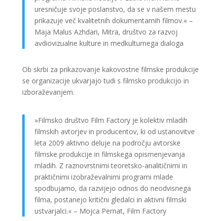
uresničuje svoje poslanstvo, da se v našem mestu
prikazuje več kvalitetnih dokumentarnih filmov.« –
Maja Malus Azhdari, Mitra, društvo za razvoj
avdiovizualne kulture in medkulturnega dialoga
Ob skrbi za prikazovanje kakovostne filmske produkcije
se organizacije ukvarjajo tudi s filmsko produkcijo in
izboraževanjem.
»Filmsko društvo Film Factory je kolektiv mladih
filmskih avtorjev in producentov, ki od ustanovitve
leta 2009 aktivno deluje na področju avtorske
filmske produkcije in filmskega opismenjevanja
mladih. Z raznovrstnimi teoretsko-analitičnimi in
praktičnimi izobraževalnimi programi mlade
spodbujamo, da razvijejo odnos do neodvisnega
filma, postanejo kritični gledalci in aktivni filmski
ustvarjalci.« – Mojca Pernat, Film Factory