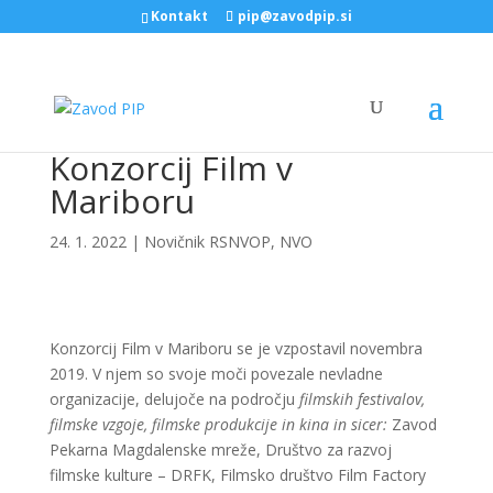
Kontakt
pip@zavodpip.si
Konzorcij Film v
Mariboru
24. 1. 2022
|
Novičnik RSNVOP
,
NVO
Konzorcij Film v Mariboru se je vzpostavil novembra
2019. V njem so svoje moči povezale nevladne
organizacije, delujoče na področju
filmskih festivalov,
filmske vzgoje, filmske produkcije in kina in sicer:
Zavod
Pekarna Magdalenske mreže, Društvo za razvoj
filmske kulture – DRFK, Filmsko društvo Film Factory