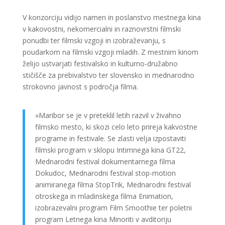
V konzorciju vidijo namen in poslanstvo mestnega kina
v kakovostni, nekomercialni in raznovrstni filmski
ponudbi ter filmski vzgoji in izobraževanju, s
poudarkom na filmski vzgoji mladih. Z mestnim kinom
želijo ustvarjati festivalsko in kulturno-družabno
stičišče za prebivalstvo ter slovensko in mednarodno
strokovno javnost s področja filma.
»Maribor se je v preteklil letih razvil v živahno
filmsko mesto, ki skozi celo leto prireja kakvostne
programe in festivale. Se zlasti velja izpostaviti
filmski program v sklopu Intimnega kina GT22,
Mednarodni festival dokumentarnega filma
Dokudoc, Mednarodni festival stop-motion
animiranega filma StopTrik, Mednarodni festival
otroskega in mladinskega filma Enimation,
izobrazevalni program Film Smoothie ter poletni
program Letnega kina Minoriti v avditoriju