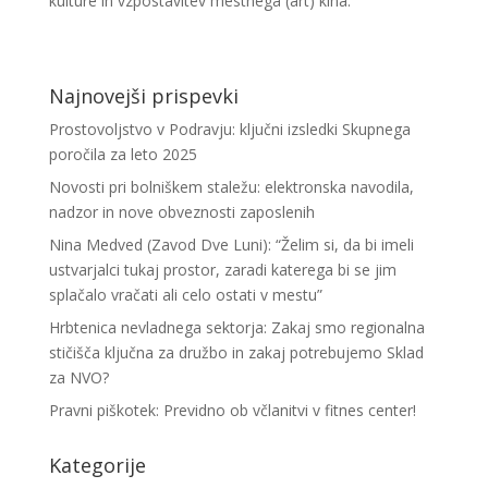
kulture in vzpostavitev mestnega (art) kina.
Najnovejši prispevki
Prostovoljstvo v Podravju: ključni izsledki Skupnega
poročila za leto 2025
Novosti pri bolniškem staležu: elektronska navodila,
nadzor in nove obveznosti zaposlenih
Nina Medved (Zavod Dve Luni): “Želim si, da bi imeli
ustvarjalci tukaj prostor, zaradi katerega bi se jim
splačalo vračati ali celo ostati v mestu”
Hrbtenica nevladnega sektorja: Zakaj smo regionalna
stičišča ključna za družbo in zakaj potrebujemo Sklad
za NVO?
Pravni piškotek: Previdno ob včlanitvi v fitnes center!
Kategorije