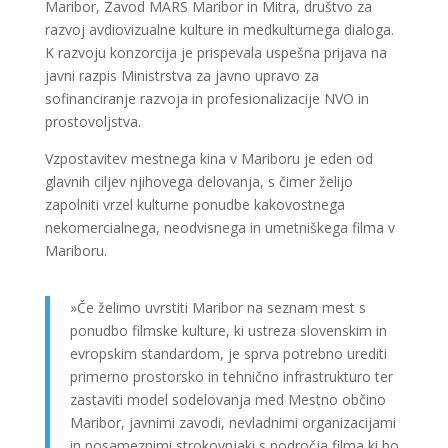
Maribor, Zavod MARS Maribor in Mitra, društvo za
razvoj avdiovizualne kulture in medkulturnega dialoga.
K razvoju konzorcija je prispevala uspešna prijava na
javni razpis Ministrstva za javno upravo za
sofinanciranje razvoja in profesionalizacije NVO in
prostovoljstva.
Vzpostavitev mestnega kina v Mariboru je eden od
glavnih ciljev njihovega delovanja, s čimer želijo
zapolniti vrzel kulturne ponudbe kakovostnega
nekomercialnega, neodvisnega in umetniškega filma v
Mariboru.
»Če želimo uvrstiti Maribor na seznam mest s
ponudbo filmske kulture, ki ustreza slovenskim in
evropskim standardom, je sprva potrebno urediti
primerno prostorsko in tehnično infrastrukturo ter
zastaviti model sodelovanja med Mestno občino
Maribor, javnimi zavodi, nevladnimi organizacijami
in posameznimi strokovnjaki s področja filma ki bo