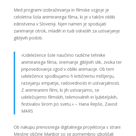
Med programi izobraževanja in filmske vzgoje je
celoletna šola animiranega filma, ki je v takšni obliki
edinstvena v Sloveniji. Njen namen je spodujati
zanimanje otrok, mladih in tudi odraslih za ustvarjanje
gibljivih podob.
»Udeležence šole naučimo različne tehnike
animiranega filma, snemanje gibljivih slik, zvoka ter
pripovedovanja zgod v obliki animacije. Ob tem
udeležence spodbujamo h kritičnemu mišljenju,
razvijanju empatije, radovednosti in ustvarjalnosti.
Z animiranimi filmi, ki jih ustvarjamo, se
udeležujemo filmskih, tekmovalnih in ljubiteljskih,
festivalov širom po svetu.« – Hana Repše, Zavod
MARS
Ob nakupu prenosnega digitalnega projektorja s strani
Mestne občine Maribor so se pomembno izboljšali