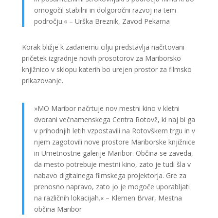
omogočil stabilni in dolgoročni razvoj na tem
področju.« – Urška Breznik, Zavod Pekarna
Korak bližje k zadanemu cilju predstavlja načrtovani
pričetek izgradnje novih prosotorov za Mariborsko
knjižnico v sklopu katerih bo urejen prostor za filmsko
prikazovanje.
»MO Maribor načrtuje nov mestni kino v kletni
dvorani večnamenskega Centra Rotovž, ki naj bi ga
v prihodnjih letih vzpostavili na Rotovškem trgu in v
njem zagotovili nove prostore Mariborske knjižnice
in Umetnostne galerije Maribor. Občina se zaveda,
da mesto potrebuje mestni kino, zato je tudi šla v
nabavo digitalnega filmskega projektorja. Gre za
prenosno napravo, zato jo je mogoče uporabljati
na različnih lokacijah.« – Klemen Brvar, Mestna
občina Maribor